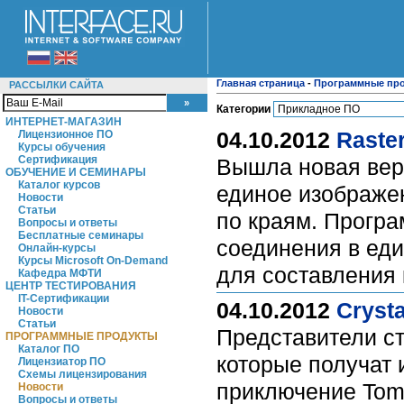
Главная страница
-
Программные пр
РАССЫЛКИ САЙТА
Категории
ИНТЕРНЕТ-МАГАЗИН
04.10.2012
Raste
Лицензионное ПО
Курсы обучения
Сертификация
Вышла новая верс
ОБУЧЕНИЕ И СЕМИНАРЫ
Каталог курсов
единое изображен
Новости
Статьи
по краям. Програ
Вопросы и ответы
Бесплатные семинары
соединения в ед
Онлайн-курсы
Курсы Microsoft On-Demand
для составления 
Кафедра МФТИ
ЦЕНТР ТЕСТИРОВАНИЯ
IT-Сертификации
04.10.2012
Cryst
Новости
Статьи
Представители ст
ПРОГРАММНЫЕ ПРОДУКТЫ
Каталог ПО
которые получат 
Лицензиатор ПО
Схемы лицензирования
приключение Tom
Новости
Вопросы и ответы