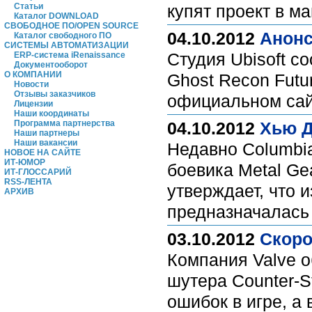
Статьи
купят проект в м
Каталог DOWNLOAD
СВОБОДНОЕ ПО/OPEN SOURCE
04.10.2012
Анонс
Каталог свободного ПО
СИСТЕМЫ АВТОМАТИЗАЦИИ
Студия Ubisoft с
ERP-система iRenaissance
Документооборот
О КОМПАНИИ
Ghost Recon Futu
Новости
Отзывы заказчиков
официальном сай
Лицензии
Наши координаты
Программа партнерства
04.10.2012
Хью Д
Наши партнеры
Наши вакансии
Недавно Columbia
НОВОЕ НА САЙТЕ
ИТ-ЮМОР
боевика Metal Ge
ИТ-ГЛОССАРИЙ
RSS-ЛЕНТА
утверждает, что 
АРХИВ
предназначалась 
03.10.2012
Скоро
Компания Valve 
шутера Counter-S
ошибок в игре, а