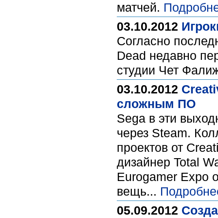
матчей.
Подробне
03.10.2012
Игрок
Согласно последн
Dead недавно пер
студии Чет Фалиж
03.10.2012
Creat
сложным ПО
Sega в эти выход
через Steam. Кол
проектов от Crea
дизайнер Total Wa
Eurogamer Expo о
вещь...
Подробне
05.09.2012
Созда