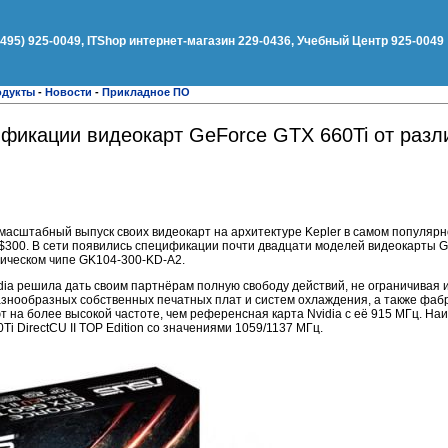
(495) 925-0049, ITShop интернет-магазин 229-0436, Учебный Центр 925-0049
одукты
-
Новости
-
Прикладное ПО
фикации видеокарт GeForce GTX 660Ti от разл
масштабный выпуск своих видеокарт на архитектуре Kepler в самом популяр
 $300. В сети появились спецификации почти двадцати моделей видеокарты G
ическом чипе GK104-300-KD-A2.
vidia решила дать своим партнёрам полную свободу действий, не ограничивая
азнообразных собственных печатных плат и систем охлаждения, а также фаб
 на более высокой частоте, чем референсная карта Nvidia с её 915 МГц. На
Ti DirectCU II TOP Edition со значениями 1059/1137 МГц.