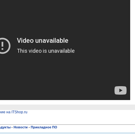
ие на ITShop.ru
одукты
-
Новости
-
Прикладное ПО