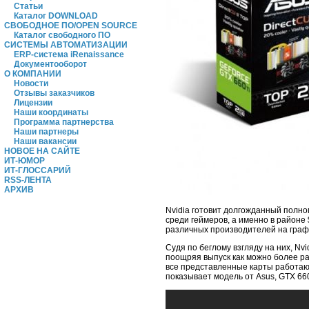
Статьи
Каталог DOWNLOAD
СВОБОДНОЕ ПО/OPEN SOURCE
Каталог свободного ПО
СИСТЕМЫ АВТОМАТИЗАЦИИ
ERP-система iRenaissance
Документооборот
О КОМПАНИИ
Новости
Отзывы заказчиков
Лицензии
Наши координаты
Программа партнерства
Наши партнеры
Наши вакансии
НОВОЕ НА САЙТЕ
ИТ-ЮМОР
ИТ-ГЛОССАРИЙ
RSS-ЛЕНТА
АРХИВ
Nvidia готовит долгожданный полно
среди геймеров, а именно в районе
различных производителей на граф
Судя по беглому взгляду на них, N
поощряя выпуск как можно более р
все представленные карты работают
показывает модель от Asus, GTX 660