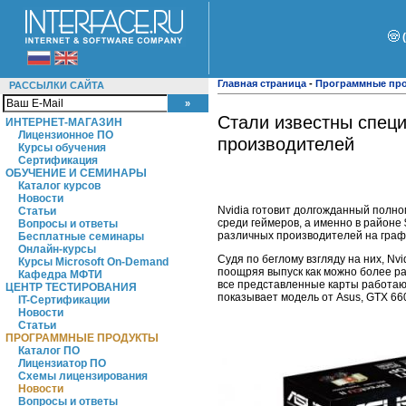
Главная страница
-
Программные пр
РАССЫЛКИ САЙТА
Стали известны специ
ИНТЕРНЕТ-МАГАЗИН
Лицензионное ПО
производителей
Курсы обучения
Сертификация
ОБУЧЕНИЕ И СЕМИНАРЫ
Каталог курсов
Новости
Nvidia готовит долгожданный полно
Статьи
среди геймеров, а именно в районе
Вопросы и ответы
различных производителей на граф
Бесплатные семинары
Онлайн-курсы
Судя по беглому взгляду на них, N
Курсы Microsoft On-Demand
поощряя выпуск как можно более р
Кафедра МФТИ
все представленные карты работают
ЦЕНТР ТЕСТИРОВАНИЯ
показывает модель от Asus, GTX 660
IT-Сертификации
Новости
Статьи
ПРОГРАММНЫЕ ПРОДУКТЫ
Каталог ПО
Лицензиатор ПО
Схемы лицензирования
Новости
Вопросы и ответы