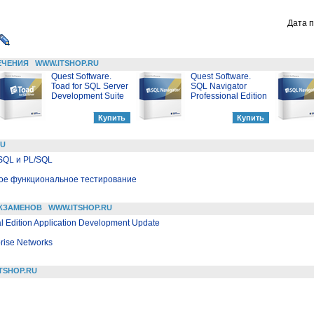
Дата п
ЕЧЕНИЯ
WWW.ITSHOP.RU
Quest Software.
Quest Software.
Toad for SQL Server
SQL Navigator
Development Suite
Professional Edition
RU
SQL и PL/SQL
ое функциональное тестирование
КЗАМЕНОВ
WWW.ITSHOP.RU
l Edition Application Development Update
prise Networks
TSHOP.RU