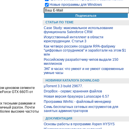
Новые программы для Windows
СТАТЬИ ПО ТЕМЕ
Case Study: максимальное использование
функционала Salesforce CRM
Искусственный интеллект в области
юриспруденции. Статья 3
Как четверо россиян создали RPA-фабрику
"цифровых сотрудников" и заработали на этом $1
млн
Российскому разработчику чипов выдали 150
миллионов
ЭКГ в часах: что умеют и не умеют современные
умные часы
НОВИНКИ КАТАЛОГА DOWNLOAD
µTorrent 3.3 build 29677.
ном ценовом сегменте
DropBox - сервис хранения файлов
eForce GTX 660Ti от
Новая версия браузера Lunascape 6.57
Программа WinNc - файловый менеджер
 их тесными рамками и
Семь бесплатных сетевых инструментов для
ричный разгон. Почти
занятых администраторов
иболее высокие частоты
ДОКУМЕНТАЦИЯ
Основы работы в программе Aspen HYSYS