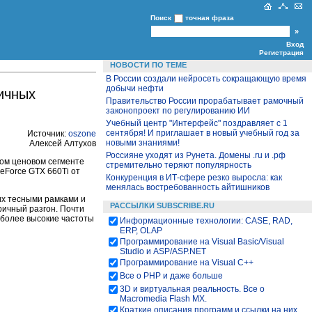
Поиск
точная фраза
Вход
Регистрация
НОВОСТИ ПО ТЕМЕ
В России создали нейросеть сокращающую время
добычи нефти
ичных
Правительство России прорабатывает рамочный
законопроект по регулированию ИИ
Учебный центр "Интерфейс" поздравляет с 1
сентября! И приглашает в новый учебный год за
Источник:
oszone
новыми знаниями!
Алексей Алтухов
Россияне уходят из Рунета. Домены .ru и .рф
ном ценовом сегменте
стремительно теряют популярность
eForce GTX 660Ti от
Конкуренция в ИТ-сфере резко выросла: как
менялась востребованность айтишников
 их тесными рамками и
РАССЫЛКИ SUBSCRIBE.RU
ричный разгон. Почти
иболее высокие частоты
Информационные технологии: CASE, RAD,
ERP, OLAP
Программирование на Visual Basic/Visual
Studio и ASP/ASP.NET
Программирование на Visual С++
Все о PHP и даже больше
3D и виртуальная реальность. Все о
Macromedia Flash MX.
Краткие описания программ и ссылки на них