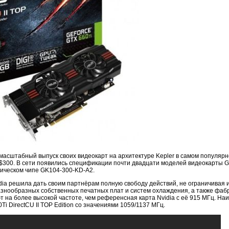
масштабный выпуск своих видеокарт на архитектуре Kepler в самом популяр
 $300. В сети появились спецификации почти двадцати моделей видеокарты G
ическом чипе GK104-300-KD-A2.
vidia решила дать своим партнёрам полную свободу действий, не ограничивая
азнообразных собственных печатных плат и систем охлаждения, а также фаб
 на более высокой частоте, чем референсная карта Nvidia с её 915 МГц. На
Ti DirectCU II TOP Edition со значениями 1059/1137 МГц.