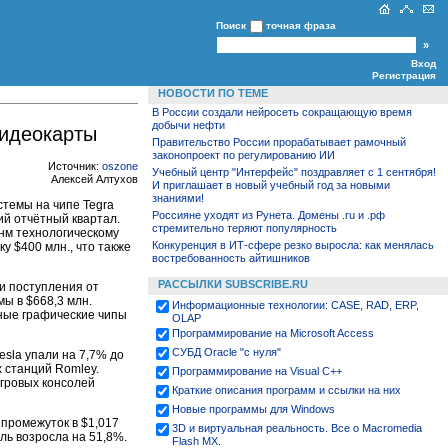
Поиск
точная фраза
Вход
Регистрация
НОВОСТИ ПО ТЕМЕ
В России создали нейросеть сокращающую время
добычи нефти
видеокарты
Правительство России прорабатывает рамочный
законопроект по регулированию ИИ
Источник:
oszone
Учебный центр "Интерфейс" поздравляет с 1 сентября!
Алексей Алтухов
И приглашает в новый учебный год за новыми
знаниями!
стемы на чипе Tegra
Россияне уходят из Рунета. Домены .ru и .рф
й отчётный квартал.
стремительно теряют популярность
нм технологическому
Конкуренция в ИТ-сфере резко выросла: как менялась
у $400 млн., что также
востребованность айтишников
РАССЫЛКИ SUBSCRIBE.RU
и поступления от
мы в $668,3 млн.
Информационные технологии: CASE, RAD, ERP,
тные графические чипы
OLAP
Программирование на Microsoft Access
СУБД Oracle "с нуля"
sla упали на 7,7% до
 станций Romley.
Программирование на Visual С++
игровых консолей
Краткие описания программ и ссылки на них
Новые программы для Windows
 промежуток в $1,017
3D и виртуальная реальность. Все о Macromedia
ль возросла на 51,8%.
Flash MX.