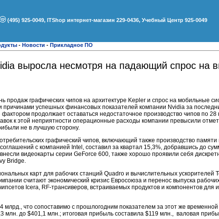
(495) 925-0049, ITShop интернет-магазин 229-0436, Учебный Центр 925-0049
одукты
-
Новости
-
Прикладное ПО
idia выросла несмотря на падающий спрос на 
ь продаж графических чипов на архитектуре Kepler и спрос на мобильные си
и причинами успешных финансовых показателей компании Nvidia за последни
 фактором продолжает оставаться недостаточное производство чипов по 28 
бавок к этой неприятности операционные расходы компании превысили отметк
рибыли не в лучшую сторону.
потребительских графический чипов, включающий также производство памяти 
оглашений с компанией Intel, составил за квартал 15,3%, добравшись до сум
 внесли видеокарты серии GeForce 600, также хорошо проявили себя дискре
vy Bridge.
нальных карт для рабочих станций Quadro и вычислительных ускорителей Te
омпании считают экономический кризис Евросоюза и перенос выпуска рабочих
чипсетов Icera, RF-трансиверов, встраиваемых продуктов и компонентов для 
04 млрд., что сопоставимо с прошлогодним показателем за этот же временной
3 млн. до $401,1 млн.; итоговая прибыль составила $119 млн., валовая прибы