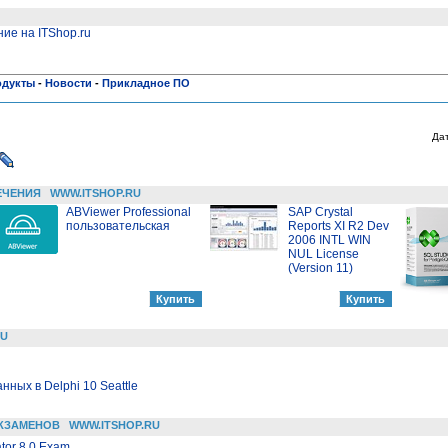
ие на ITShop.ru
одукты
-
Новости
-
Прикладное ПО
Да
ЕЧЕНИЯ
WWW.ITSHOP.RU
ABViewer Professional
SAP Crystal
пользовательская
Reports XI R2 Dev
2006 INTL WIN
NUL License
(Version 11)
RU
ных в Delphi 10 Seattle
КЗАМЕНОВ
WWW.ITSHOP.RU
ator 8.0 Exam