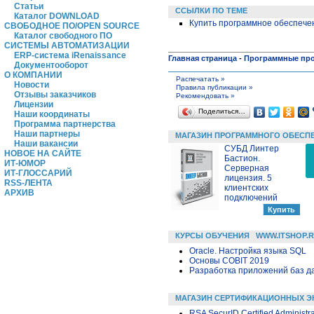
Статьи
ССЫЛКИ ПО ТЕМЕ
Каталог DOWNLOAD
Купить программное обеспечен
СВОБОДНОЕ ПО/OPEN SOURCE
Каталог свободного ПО
СИСТЕМЫ АВТОМАТИЗАЦИИ
ERP-система iRenaissance
Главная страница
-
Программные пр
Документооборот
О КОМПАНИИ
Распечатать »
Новости
Правила публикации »
Отзывы заказчиков
Рекомендовать »
Лицензии
Поделиться…
Наши координаты
Программа партнерства
Наши партнеры
МАГАЗИН ПРОГРАММНОГО ОБЕСП
Наши вакансии
СУБД Линтер
НОВОЕ НА САЙТЕ
Бастион.
ИТ-ЮМОР
Серверная
ИТ-ГЛОССАРИЙ
лицензия. 5
RSS-ЛЕНТА
клиентских
АРХИВ
подключений
КУРСЫ ОБУЧЕНИЯ
WWW.ITSHOP.
Oracle. Настройка языка SQL
Основы COBIT 2019
Разработка приложений баз дан
МАГАЗИН СЕРТИФИКАЦИОННЫХ Э
RSA SecurID Certified Administr