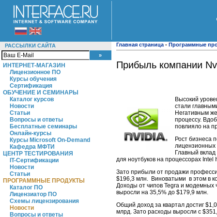
Главная страница
-
Программные пр
РАССЫЛКИ САЙТА
Прибыль компании Nv
ИНТЕРНЕТ-МАГАЗИН
Лицензионное ПО
Курсы обучения
Сертификация
ОБУЧЕНИЕ И СЕМИНАРЫ
Высокий уровен
Каталог курсов
стали главным
Новости
Негативным же
Статьи
процессу. Вдо
Вопросы и ответы
повлияло на п
Бесплатные семинары
Онлайн-курсы
Рост бизнеса 
Курсы Microsoft On-Demand
лицензионных с
Кафедра МФТИ
Главный вклад
ЦЕНТР ТЕСТИРОВАНИЯ
для ноутбуков на процессорах Intel I
IT-Сертификации
Новости
Зато прибыли от продажи профессио
Статьи
$196,3 млн. Виноватыми в этом в к
ПРОГРАММНЫЕ ПРОДУКТЫ
Доходы от чипов Tegra и модемных 
Каталог ПО
выросли на 35,5% до $179,9 млн.
Лицензиатор ПО
Схемы лицензирования
Общий доход за квартал достиг $1,
Новости
млрд. Зато расходы выросли с $351,
Вопросы и ответы