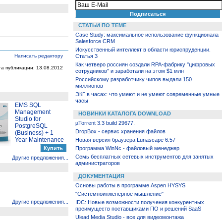
СТАТЬИ ПО ТЕМЕ
Case Study: максимальное использование функционала
Salesforce CRM
Искусственный интеллект в области юриспруденции.
Написать редактору
Статья 3
Как четверо россиян создали RPA-фабрику "цифровых
та публикации: 13.08.2012
сотрудников" и заработали на этом $1 млн
Российскому разработчику чипов выдали 150
миллионов
ЭКГ в часах: что умеют и не умеют современные умные
часы
EMS SQL
Management
НОВИНКИ КАТАЛОГА DOWNLOAD
Studio for
µTorrent 3.3 build 29677.
PostgreSQL
DropBox - сервис хранения файлов
(Business) + 1
Year Maintenance
Новая версия браузера Lunascape 6.57
Программа WinNc - файловый менеджер
Семь бесплатных сетевых инструментов для занятых
Другие предложения...
администраторов
ДОКУМЕНТАЦИЯ
Основы работы в программе Aspen HYSYS
"Системноинженерное мышление"
Другие предложения...
IDC: Новые возможности получения конкурентных
преимуществ поставщиками ПО и решений SaaS
Ulead Media Studio - все для видеомонтажа