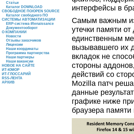
Статьи
интерфейсы в бра
Каталог DOWNLOAD
СВОБОДНОЕ ПО/OPEN SOURCE
Каталог свободного ПО
Самым важным из
СИСТЕМЫ АВТОМАТИЗАЦИИ
ERP-система iRenaissance
утечки памяти от
Документооборот
О КОМПАНИИ
единственным ме
Новости
Отзывы заказчиков
Лицензии
вызывавшего их 
Наши координаты
Программа партнерства
вкладок не спос
Наши партнеры
Наши вакансии
стороны аддонов,
НОВОЕ НА САЙТЕ
ИТ-ЮМОР
действий со сто
ИТ-ГЛОССАРИЙ
RSS-ЛЕНТА
Mozilla патч реш
АРХИВ
данные результат
графике ниже при
браузера памяти 