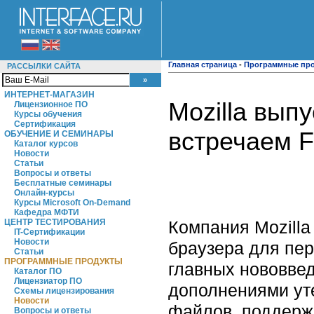
Главная страница
-
Программные пр
РАССЫЛКИ САЙТА
ИНТЕРНЕТ-МАГАЗИН
Mozilla вып
Лицензионное ПО
Курсы обучения
Сертификация
встречаем Fi
ОБУЧЕНИЕ И СЕМИНАРЫ
Каталог курсов
Новости
Статьи
Вопросы и ответы
Бесплатные семинары
Онлайн-курсы
Курсы Microsoft On-Demand
Кафедра МФТИ
Компания Mozilla
ЦЕНТР ТЕСТИРОВАНИЯ
IT-Сертификации
Новости
браузера для пе
Статьи
ПРОГРАММНЫЕ ПРОДУКТЫ
главных нововве
Каталог ПО
Лицензиатор ПО
дополнениями ут
Схемы лицензирования
Новости
файлов, поддерж
Вопросы и ответы