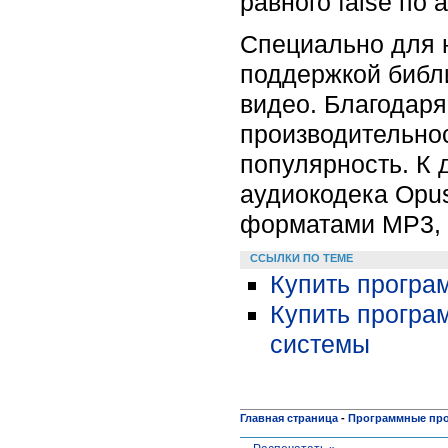
равного false по 
Специально для 
поддержкой библ
видео. Благодаря
производительнос
популярность. К 
аудиокодека Opu
форматами MP3, O
ССЫЛКИ ПО ТЕМЕ
Купить програ
Купить програ
системы
Главная страница
-
Программные пр