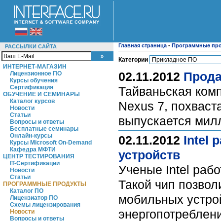
Главная страница
-
Программные пр
РАССЫЛКИ САЙТА
Категории
ИНТЕРНЕТ-МАГАЗИН
02.11.2012
Прода
Лицензионное ПО
Курсы обучения
Сертификация
Тайваньская ком
ОБУЧЕНИЕ И СЕМИНАРЫ
Каталог курсов
Nexus 7, похвас
Новости
Статьи
выпускается милл
Вопросы и ответы
Бесплатные семинары
Онлайн-курсы
02.11.2012
Intel
Курсы Microsoft On-Demand
Кафедра МФТИ
устройств
ЦЕНТР ТЕСТИРОВАНИЯ
IT-Сертификации
Ученые Intel раб
Новости
Статьи
Такой чип позво
ПРОГРАММНЫЕ ПРОДУКТЫ
Каталог ПО
мобильных устрой
Лицензиатор ПО
Схемы лицензирования
энергопотреблен
Новости
Вопросы и ответы