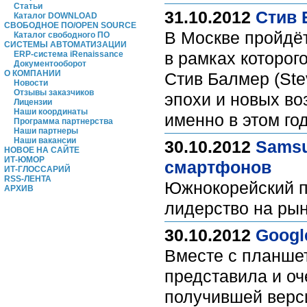
Статьи
31.10.2012
Стив 
Каталог DOWNLOAD
СВОБОДНОЕ ПО/OPEN SOURCE
В Москве пройдёт
Каталог свободного ПО
СИСТЕМЫ АВТОМАТИЗАЦИИ
в рамках которог
ERP-система iRenaissance
Документооборот
О КОМПАНИИ
Стив Балмер (Ste
Новости
Отзывы заказчиков
эпохи и новых во
Лицензии
Наши координаты
именно в этом го
Программа партнерства
Наши партнеры
Наши вакансии
30.10.2012
Samsu
НОВОЕ НА САЙТЕ
ИТ-ЮМОР
смартфонов
ИТ-ГЛОССАРИЙ
RSS-ЛЕНТА
Южнокорейский п
АРХИВ
лидерство на рын
30.10.2012
Googl
Вместе с планше
представила и оч
получившей верси