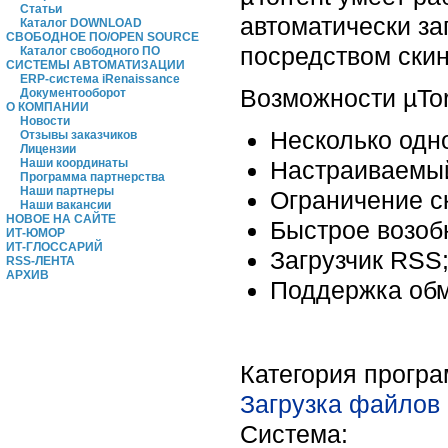
Статьи
автоматически за
Каталог DOWNLOAD
СВОБОДНОЕ ПО/OPEN SOURCE
посредством скин
Каталог свободного ПО
СИСТЕМЫ АВТОМАТИЗАЦИИ
ERP-система iRenaissance
Возможности µTor
Документооборот
О КОМПАНИИ
Новости
Несколько одн
Отзывы заказчиков
Лицензии
Настраиваемый
Наши координаты
Программа партнерства
Наши партнеры
Ограничение с
Наши вакансии
НОВОЕ НА САЙТЕ
Быстрое возоб
ИТ-ЮМОР
ИТ-ГЛОССАРИЙ
Загрузчик RSS
RSS-ЛЕНТА
АРХИВ
Поддержка обме
Категория прогр
Загрузка файлов
Система: