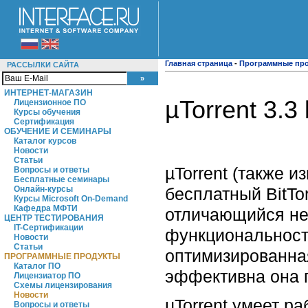
Главная страница
-
Программные пр
РАССЫЛКИ САЙТА
ИНТЕРНЕТ-МАГАЗИН
µTorrent 3.3
Лицензионное ПО
Курсы обучения
Сертификация
ОБУЧЕНИЕ И СЕМИНАРЫ
Каталог курсов
Новости
Статьи
µTorrent (также и
Вопросы и ответы
Бесплатные семинары
бесплатный BitTo
Онлайн-курсы
Курсы Microsoft On-Demand
Кафедра МФТИ
отличающийся не
ЦЕНТР ТЕСТИРОВАНИЯ
IT-Сертификации
функциональности
Новости
Статьи
оптимизированна
ПРОГРАММНЫЕ ПРОДУКТЫ
Каталог ПО
эффективна она п
Лицензиатор ПО
Схемы лицензирования
Новости
µTorrent умеет р
Вопросы и ответы