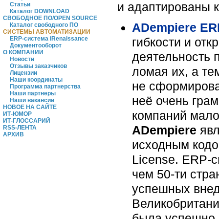
и адаптированы к
Статьи
Каталог DOWNLOAD
СВОБОДНОЕ ПО/OPEN SOURCE
ADempiere E
Каталог свободного ПО
СИСТЕМЫ АВТОМАТИЗАЦИИ
гибкости и отк
ERP-система iRenaissance
Документооборот
О КОМПАНИИ
деятельность 
Новости
Отзывы заказчиков
ломая их, а т
Лицензии
Наши координаты
не сформирова
Программа партнерства
Наши партнеры
неё очень гра
Наши вакансии
НОВОЕ НА САЙТЕ
компаний малог
ИТ-ЮМОР
ИТ-ГЛОССАРИЙ
ADempiere
явл
RSS-ЛЕНТА
АРХИВ
исходным кодо
License. ERP-
чем 50-ти стр
успешных внед
Великобритания
была успешно 