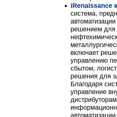
iRenaissance
система, пред
автоматизации
решением для 
нефтехимическ
металлургичес
включает реше
управлению пе
сбытом, логис
решения для э
Благодаря сис
управление вн
дистрибуторам
информационна
автоматизации