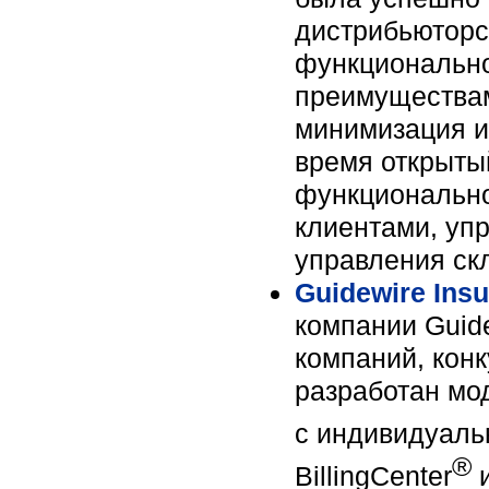
дистрибьюторс
функционально
преимуществам
минимизация и
время открыты
функционально
клиентами, уп
управления ск
Guidewire Ins
компании Guid
компаний, кон
разработан мо
с индивидуаль
®
BillingCenter
и