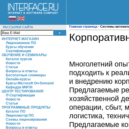
Главная страница
-
Системы автомат
РАССЫЛКИ САЙТА
Корпоратив
ИНТЕРНЕТ-МАГАЗИН
Лицензионное ПО
Курсы обучения
Сертификация
ОБУЧЕНИЕ И СЕМИНАРЫ
Каталог курсов
Многолетний опыт
Новости
Статьи
подходить к реал
Вопросы и ответы
Бесплатные семинары
и внедрению кор
Онлайн-курсы
Курсы Microsoft On-Demand
Кафедра МФТИ
Предлагаемые ре
ЦЕНТР ТЕСТИРОВАНИЯ
IT-Сертификации
хозяйственной де
Новости
Статьи
операции, сбыт, 
ПРОГРАММНЫЕ ПРОДУКТЫ
Каталог ПО
логистика, техни
Лицензиатор ПО
Схемы лицензирования
Предлагаемые ко
Новости
Вопросы и ответы