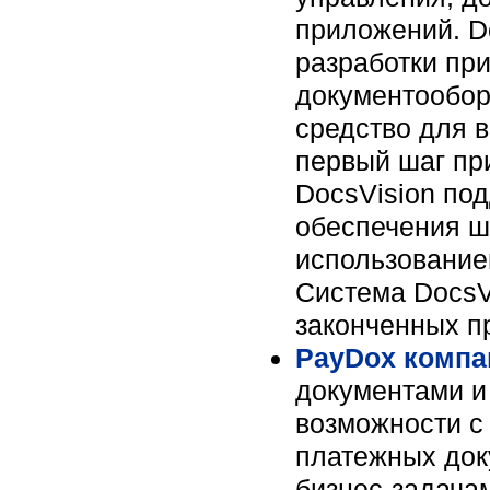
приложений. Do
разработки пр
документообор
средство для 
первый шаг пр
DocsVision по
обеспечения ш
использование
Система DocsV
законченных п
PayDox компа
документами и
возможности с
платежных доку
бизнес-задача