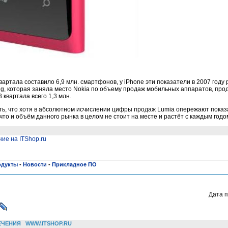
артала составило 6,9 млн. смартфонов, у iPhone эти показатели в 2007 году 
ng, которая заняла место Nokia по объему продаж мобильных аппаратов, про
3 квартала всего 1,3 млн.
ть, что хотя в абсолютном исчислении цифры продаж Lumia опережают пока
 что и объём данного рынка в целом не стоит на месте и растёт с каждым годо
ие на ITShop.ru
одукты
-
Новости
-
Прикладное ПО
Дата п
ЕЧЕНИЯ
WWW.ITSHOP.RU