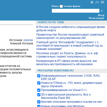
Поиск
точная фраза
Вход
Регистрация
НОВОСТИ ПО ТЕМЕ
В России создали нейросеть сокращающую время
добычи нефти
Правительство России прорабатывает рамочный
законопроект по регулированию ИИ
Источник:
oszone
Учебный центр "Интерфейс" поздравляет с 1
Алексей Алтухов
сентября! И приглашает в новый учебный год за
новыми знаниями!
тери, исчисляющиеся
телефонов являются
Россияне уходят из Рунета. Домены .ru и .рф
й операционной системы
стремительно теряют популярность
Конкуренция в ИТ-сфере резко выросла: как
менялась востребованность айтишников
вым отчетом за
 порцию положительных
РАССЫЛКИ SUBSCRIBE.RU
 момента запуска
Информационные технологии: CASE, RAD,
уска.
ERP, OLAP
Новости ITShop.ru - ПО, книги, документация,
курсы обучения
Программирование на Visual С++
3D и виртуальная реальность. Все о
Macromedia Flash MX.
Краткие описания программ и ссылки на них
Новые программы для Windows