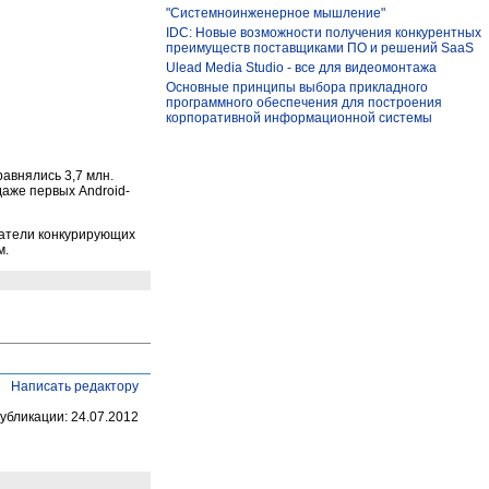
"Системноинженерное мышление"
IDC: Новые возможности получения конкурентных
преимуществ поставщиками ПО и решений SaaS
Ulead Media Studio - все для видеомонтажа
Основные принципы выбора прикладного
программного обеспечения для построения
корпоративной информационной системы
равнялись 3,7 млн.
даже первых Android-
затели конкурирующих
м.
Написать редактору
убликации: 24.07.2012