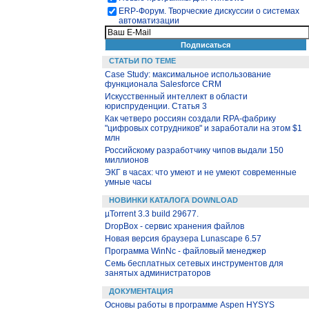
ЕRP-Форум. Творческие дискуссии о системах
автоматизации
СТАТЬИ ПО ТЕМЕ
Case Study: максимальное использование
функционала Salesforce CRM
Искусственный интеллект в области
юриспруденции. Статья 3
Как четверо россиян создали RPA-фабрику
"цифровых сотрудников" и заработали на этом $1
млн
Российскому разработчику чипов выдали 150
миллионов
ЭКГ в часах: что умеют и не умеют современные
умные часы
НОВИНКИ КАТАЛОГА DOWNLOAD
µTorrent 3.3 build 29677.
DropBox - сервис хранения файлов
Новая версия браузера Lunascape 6.57
Программа WinNc - файловый менеджер
Семь бесплатных сетевых инструментов для
занятых администраторов
ДОКУМЕНТАЦИЯ
Основы работы в программе Aspen HYSYS