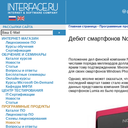
Главная страница
-
Программные пр
РАССЫЛКИ САЙТА
Дебют смартфонов Nok
ИНТЕРНЕТ-МАГАЗИН
Лицензионное ПО
Курсы обучения
Сертификация
ОБУЧЕНИЕ И СЕМИНАРЫ
Каталог курсов
Положение дел финской компании N
Новости
числами порядка миллиардов долла
Статьи
ярким тому подтверждением. Многие
Вопросы и ответы
для своих смартфонов Windows Pho
Бесплатные семинары
Онлайн-курсы
Однако, вполне может оказаться, чт
Курсы Microsoft On-Demand
последний квартал также стало изв
Кафедра МФТИ
данных представила компания Strat
ЦЕНТР ТЕСТИРОВАНИЯ
смартфонов Lumia их было продано 
IT-Сертификации
Новости
Статьи
ПРОГРАММНЫЕ ПРОДУКТЫ
Каталог ПО
Лицензиатор ПО
Схемы лицензирования
Новости
Вопросы и ответы