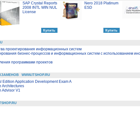
SAP Crystal Reports
Nero 2018 Platinum
2008 INTL WIN NUL
ESD
License
RU
тва проектирования информационных систем
ирования бизнес-процессов и информационных систем с использованием ин
вления программами проектов
КЗАМЕНОВ
WWW.ITSHOP.RU
l Edition Application Development Exam A
 Architectures
on Advisor V1
TSHOP.RU