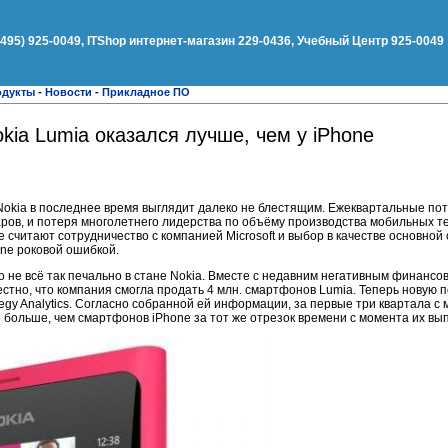
(495) 925-0049, ITShop интернет-магазин 229-0436, Учебный Центр 925-0049
одукты
-
Новости
-
Прикладное ПО
ia Lumia оказался лучше, чем у iPhone
okia в последнее время выглядит далеко не блестящим. Ежеквартальные по
ров, и потеря многолетнего лидерства по объёму производства мобильных 
 считают сотрудничество с компанией Microsoft и выбор в качестве основно
ne роковой ошибкой.
о не всё так печально в стане Nokia. Вместе с недавним негативным финансо
естно, что компания смогла продать 4 млн. смартфонов Lumia. Теперь новую
egy Analytics. Согласно собранной ей информации, за первые три квартала с
больше, чем смартфонов iPhone за тот же отрезок времени с момента их вып