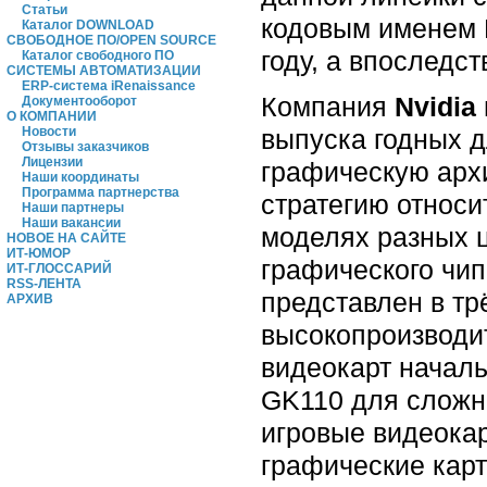
Статьи
кодовым именем M
Каталог DOWNLOAD
СВОБОДНОЕ ПО/OPEN SOURCE
году, а впоследс
Каталог свободного ПО
СИСТЕМЫ АВТОМАТИЗАЦИИ
ERP-система iRenaissance
Компания
Nvidia
Документооборот
О КОМПАНИИ
выпуска годных д
Новости
Отзывы заказчиков
Лицензии
графическую арх
Наши координаты
Программа партнерства
стратегию относ
Наши партнеры
Наши вакансии
моделях разных 
НОВОЕ НА САЙТЕ
ИТ-ЮМОР
графического чип
ИТ-ГЛОССАРИЙ
RSS-ЛЕНТА
представлен в тр
АРХИВ
высокопроизводи
видеокарт началь
GK110 для сложн
игровые видеока
графические карт