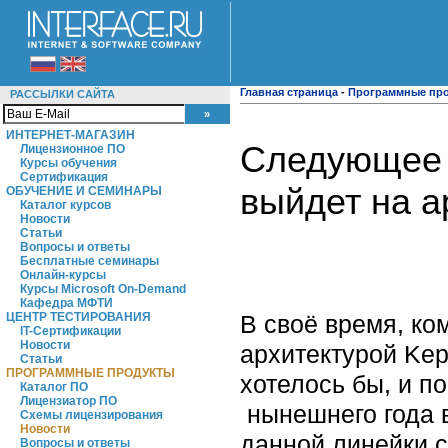
Главная страница
-
Программные пр
РАССЫЛКИ САЙТА
ИНТЕРНЕТ-МАГАЗИН
Следующее 
Лицензионное ПО
Курсы обучения
Сертификация
выйдет на а
ОБУЧЕНИЕ И СЕМИНАРЫ
Каталог курсов
Новости
Статьи
Вопросы и ответы
Бесплатные семинары
Онлайн-курсы
Курсы Microsoft On-Demand
Кафедра МФТИ
В своё время, к
ЦЕНТР ТЕСТИРОВАНИЯ
IT-Сертификации
Новости
архитектурой Kepl
Статьи
ПРОГРАММНЫЕ ПРОДУКТЫ
хотелось бы, и п
Каталог ПО
Лицензиатор ПО
нынешнего года 
Схемы лицензирования
Новости
данной линейки с
Вопросы и ответы