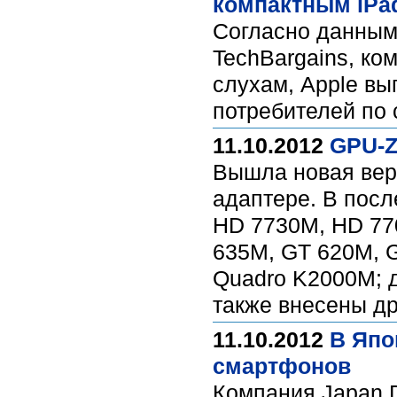
компактным iPa
Согласно данным
TechBargains, ко
слухам, Apple вы
потребителей по 
11.10.2012
GPU-Z
Вышла новая вер
адаптере. В пос
HD 7730M, HD 770
635M, GT 620M, G
Quadro K2000M; д
также внесены д
11.10.2012
В Япо
смартфонов
Компания Japan D