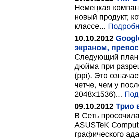
Немецкая компани
новый продукт, к
классе...
Подробн
10.10.2012
Googl
экраном, прево
Следующий планш
дюйма при разреш
(ppi). Это означа
четче, чем у пос
2048x1536)...
Под
09.10.2012
Трио 
В Сеть просочил
ASUSTeK Compute
графического ада