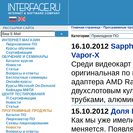
Главная страница
-
Программные пр
РАССЫЛКИ САЙТА
Категории
ИНТЕРНЕТ-МАГАЗИН
16.10.2012
Sapph
Лицензионное ПО
Курсы обучения
Сертификация
Vapor-X
ОБУЧЕНИЕ И СЕМИНАРЫ
Каталог курсов
Среди видеокарт 
Новости
Статьи
оригинальная по
Вопросы и ответы
Бесплатные семинары
адаптера AMD Ra
Онлайн-курсы
Курсы Microsoft On-Demand
двухслотовым ку
Кафедра МФТИ
ЦЕНТР ТЕСТИРОВАНИЯ
трубками, алюми
IT-Сертификации
Новости
Статьи
15.10.2012
Доля 
ПРОГРАММНЫЕ ПРОДУКТЫ
Каталог ПО
Как мы уже имели
Лицензиатор ПО
Схемы лицензирования
меняется. Появл
Новости
Вопросы и ответы