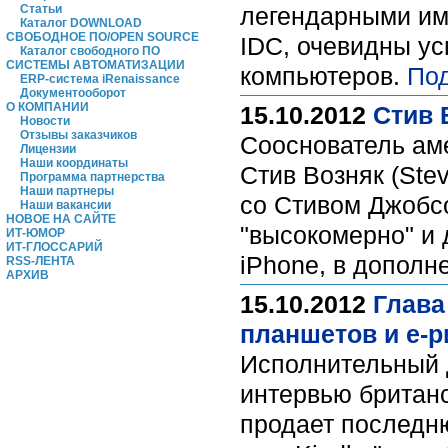
Статьи
легендарными име
Каталог DOWNLOAD
СВОБОДНОЕ ПО/OPEN SOURCE
IDC, очевидны ус
Каталог свободного ПО
СИСТЕМЫ АВТОМАТИЗАЦИИ
компьютеров.
По
ERP-система iRenaissance
Документооборот
О КОМПАНИИ
15.10.2012
Стив 
Новости
Отзывы заказчиков
Сооснователь аме
Лицензии
Наши координаты
Стив Возняк (Ste
Программа партнерства
Наши партнеры
со Стивом Джобсо
Наши вакансии
НОВОЕ НА САЙТЕ
"высокомерно" и 
ИТ-ЮМОР
ИТ-ГЛОССАРИЙ
iPhone, в допол
RSS-ЛЕНТА
АРХИВ
15.10.2012
Глава
планшетов и е-
Исполнительный 
интервью британс
продает последн