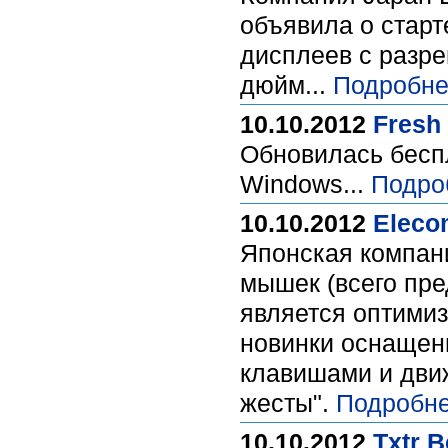
объявила о стар
дисплеев с разре
дюйм...
Подробне
10.10.2012
Fresh
Обновилась беспл
Windows...
Подро
10.10.2012
Eleco
Японская компан
мышек (всего пре
является оптими
новинки оснащены
клавишами и дви
жесты".
Подробне
10.10.2012
Txtr 