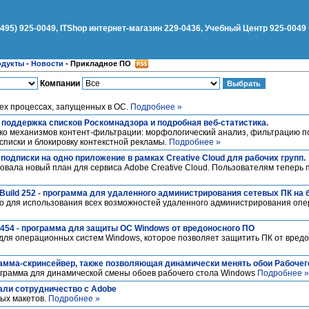
(495) 925-0049, ITShop интернет-магазин 229-0436, Учебный Центр 925-0049
одукты
-
Новости
-
Прикладное ПО
Компании
ех процессах, запущенных в ОС.
Подробнее »
1 - поддержка списков Роскомнадзора и подробная веб-статистика.
ько механизмов контент-фильтрации: морфологический анализ, фильтрацию п
списки и блокировку контекстной рекламы.
Подробнее »
подписки на одно приложение в рамках Creative Cloud для рабочих групп.
ровала новый план для сервиса Adobe Creative Cloud. Пользователям теперь 
5 Build 252 - программа для удаленного администрирования сетевых ПК на
о для использования всех возможностей удаленного администрирования опе
0.454 - программа для защиты ОС Windows от вредоносного ПО
для операционных систем Windows, которое позволяет защитить ПК от вред
ограмма-скринсейвер, также позволяющая динамически менять обои Рабоче
рограмма для динамической смены обоев рабочего стола Windows
Подробнее »
чали сотрудничество с Adobe
ых макетов.
Подробнее »