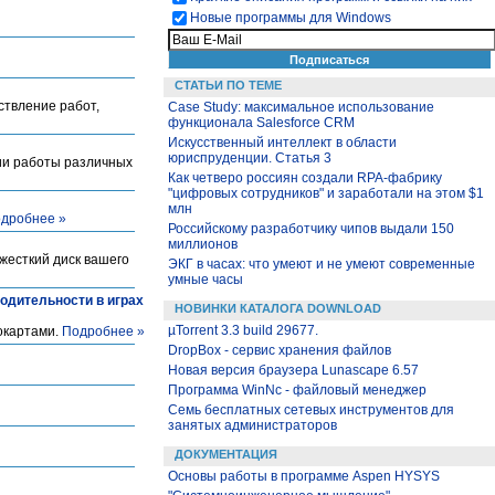
Новые программы для Windows
СТАТЬИ ПО ТЕМЕ
твление работ,
Case Study: максимальное использование
функционала Salesforce CRM
Искусственный интеллект в области
юриспруденции. Статья 3
ции работы различных
Как четверо россиян создали RPA-фабрику
"цифровых сотрудников" и заработали на этом $1
млн
дробнее »
Российскому разработчику чипов выдали 150
миллионов
жесткий диск вашего
ЭКГ в часах: что умеют и не умеют современные
умные часы
водительности в играх
НОВИНКИ КАТАЛОГА DOWNLOAD
µTorrent 3.3 build 29677.
окартами.
Подробнее »
DropBox - сервис хранения файлов
Новая версия браузера Lunascape 6.57
Программа WinNc - файловый менеджер
Семь бесплатных сетевых инструментов для
занятых администраторов
ДОКУМЕНТАЦИЯ
Основы работы в программе Aspen HYSYS