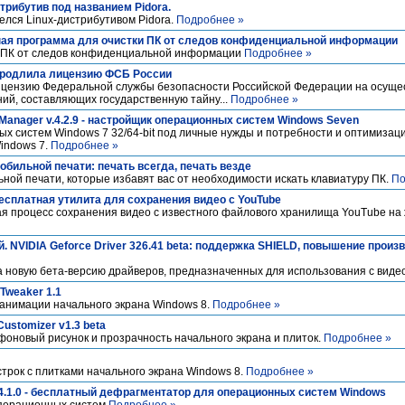
трибутив под названием Pidora.
елся Linux-дистрибутивом Pidora.
Подробнее »
атная программа для очистки ПК от следов конфиденциальной информации
и ПК от следов конфиденциальной информации
Подробнее »
 продлила лицензию ФСБ России
ицензию Федеральной службы безопасности Российской Федерации на осущес
ий, составляющих государственную тайну...
Подробнее »
Manager v.4.2.9 - настройщик операционных систем Windows Seven
ых систем Windows 7 32/64-bit под личные нужды и потребности и оптимиза
indows 7.
Подробнее »
бильной печати: печать всегда, печать везде
ой печати, которые избавят вас от необходимости искать клавиатуру ПК.
По
 бесплатная утилита для сохранения видео с YouTube
я процесс сохранения видео с известного файлового хранилища YouTube на 
. NVIDIA Geforce Driver 326.41 beta: поддержка SHIELD, повышение произ
а новую бета-версию драйверов, предназначенных для использования с виде
 Tweaker 1.1
 анимации начального экрана Windows 8.
Подробнее »
Customizer v1.3 beta
оновый рисунок и прозрачность начального экрана и плиток.
Подробнее »
строк с плитками начального экрана Windows 8.
Подробнее »
v.4.1.0 - бесплатный дефрагментатор для операционных систем Windows