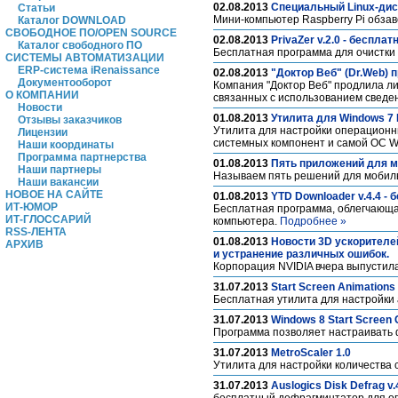
02.08.2013
Cпециальный Linux-дис
Статьи
Мини-компьютер Raspberry Pi обзав
Каталог DOWNLOAD
СВОБОДНОЕ ПО/OPEN SOURCE
02.08.2013
PrivaZer v.2.0 - беспл
Каталог свободного ПО
Бесплатная программа для очистк
СИСТЕМЫ АВТОМАТИЗАЦИИ
ERP-система iRenaissance
02.08.2013
"Доктор Веб" (Dr.Web)
Документооборот
Компания "Доктор Веб" продлила л
О КОМПАНИИ
связанных с использованием сведен
Новости
01.08.2013
Утилита для Windows 7 
Отзывы заказчиков
Утилита для настройки операционн
Лицензии
системных компонент и самой ОС W
Наши координаты
Программа партнерства
01.08.2013
Пять приложений для мо
Наши партнеры
Называем пять решений для мобильн
Наши вакансии
НОВОЕ НА САЙТЕ
01.08.2013
YTD Downloader v.4.4 -
ИТ-ЮМОР
Бесплатная программа, облегчающа
ИТ-ГЛОССАРИЙ
компьютера.
Подробнее »
RSS-ЛЕНТА
01.08.2013
Новости 3D ускорителей
АРХИВ
и устранение различных ошибок.
Корпорация NVIDIA вчера выпустил
31.07.2013
Start Screen Animations
Бесплатная утилита для настройки
31.07.2013
Windows 8 Start Screen 
Программа позволяет настраивать ф
31.07.2013
MetroScaler 1.0
Утилита для настройки количества 
31.07.2013
Auslogics Disk Defrag 