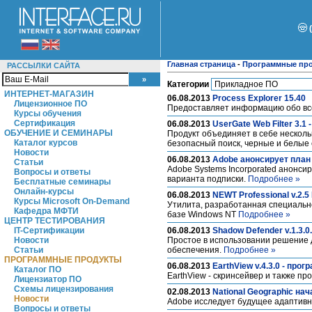
Главная страница
-
Программные пр
РАССЫЛКИ САЙТА
Категории
ИНТЕРНЕТ-МАГАЗИН
06.08.2013
Process Explorer 15.40
Лицензионное ПО
Предоставляет информацию обо вс
Курсы обучения
Сертификация
06.08.2013
UserGate Web Filter 3.
ОБУЧЕНИЕ И СЕМИНАРЫ
Продукт объединяет в себе нескол
Каталог курсов
безопасный поиск, черные и белые 
Новости
06.08.2013
Adobe анонсирует план 
Статьи
Adobe Systems Incorporated анонси
Вопросы и ответы
варианта подписки.
Подробнее »
Бесплатные семинары
Онлайн-курсы
06.08.2013
NEWT Professional v.2.
Курсы Microsoft On-Demand
Утилита, разработанная специальн
Кафедра МФТИ
базе Windows NT
Подробнее »
ЦЕНТР ТЕСТИРОВАНИЯ
IT-Сертификации
06.08.2013
Shadow Defender v.1.3.
Новости
Простое в использовании решение 
Статьи
обеспечения.
Подробнее »
ПРОГРАММНЫЕ ПРОДУКТЫ
06.08.2013
EarthView v.4.3.0 - пр
Каталог ПО
EarthView - скринсейвер и также п
Лицензиатор ПО
Схемы лицензирования
02.08.2013
National Geographic на
Новости
Adobe исследует будущее адаптивн
Вопросы и ответы