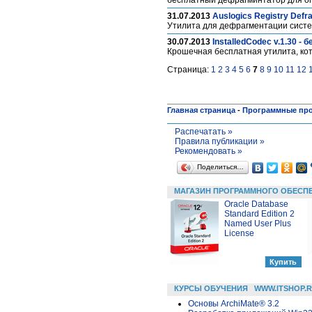
бесплатный дефрагминтатор для о
31.07.2013
Auslogics Registry Def
Утилита для дефрагментации сист
30.07.2013
InstalledCodec v.1.30 
Крошечная бесплатная утилита, кот
Страница:
1
2
3
4
5
6
7
8
9
10
11
12
Главная страница
-
Программные пр
Распечатать »
Правила публикации »
Рекомендовать »
Поделиться…
МАГАЗИН ПРОГРАММНОГО ОБЕСП
Oracle Database
Standard Edition 2
Named User Plus
License
КУРСЫ ОБУЧЕНИЯ
WWW.ITSHOP.
Основы ArchiMate® 3.2