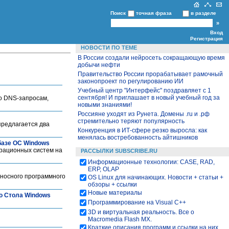
Поиск
точная фраза
в разделе
Вход
Регистрация
НОВОСТИ ПО ТЕМЕ
В России создали нейросеть сокращающую время
добычи нефти
Правительство России прорабатывает рамочный
законопроект по регулированию ИИ
Учебный центр "Интерфейс" поздравляет с 1
сентября! И приглашает в новый учебный год за
о DNS-запросам,
новыми знаниями!
Россияне уходят из Рунета. Домены .ru и .рф
стремительно теряют популярность
предлагается два
Конкуренция в ИТ-сфере резко выросла: как
менялась востребованность айтишников
 базе ОС Windows
рационных систем на
РАССЫЛКИ SUBSCRIBE.RU
Информационные технологии: CASE, RAD,
ERP, OLAP
оносного программного
OS Linux для начинающих. Новости + статьи +
обзоры + ссылки
Новые материалы
го Стола Windows
Программирование на Visual С++
3D и виртуальная реальность. Все о
Macromedia Flash MX.
Краткие описания программ и ссылки на них