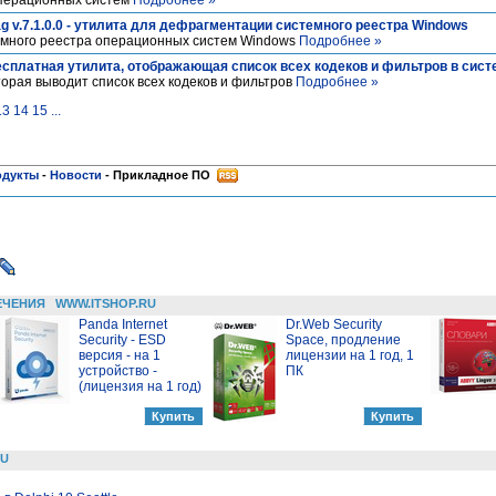
перационных систем
Подробнее »
rag v.7.1.0.0 - утилита для дефрагментации системного реестра Windows
емного реестра операционных систем Windows
Подробнее »
- бесплатная утилита, отображающая список всех кодеков и фильтров в сис
орая выводит список всех кодеков и фильтров
Подробнее »
13
14
15
...
одукты
-
Новости
-
Прикладное ПО
ЕЧЕНИЯ
WWW.ITSHOP.RU
Panda Internet
Dr.Web Security
Security - ESD
Space, продление
версия - на 1
лицензии на 1 год, 1
устройство -
ПК
(лицензия на 1 год)
RU