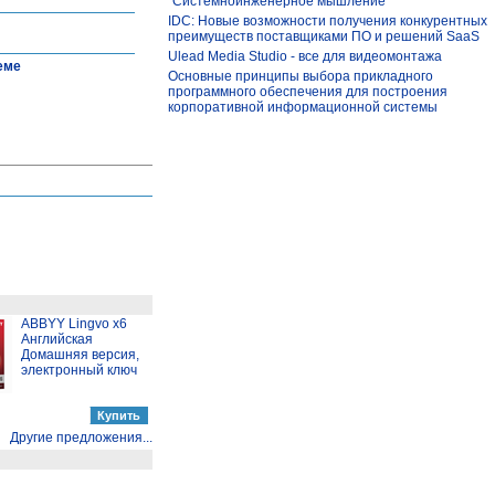
"Системноинженерное мышление"
IDC: Новые возможности получения конкурентных
преимуществ поставщиками ПО и решений SaaS
Ulead Media Studio - все для видеомонтажа
теме
Основные принципы выбора прикладного
программного обеспечения для построения
корпоративной информационной системы
ABBYY Lingvo x6
Английская
Домашняя версия,
электронный ключ
Другие предложения...