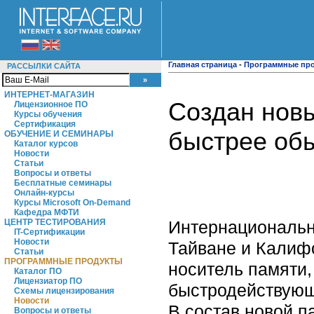
Главная страница
-
Программные пр
РАССЫЛКИ САЙТА
ИНТЕРНЕТ-МАГАЗИН
Создан новы
Лицензионное ПО
Курсы обучения
Сертификация
быстрее об
ОБУЧЕНИЕ И СЕМИНАРЫ
Каталог курсов
Новости
Статьи
Вопросы и ответы
Бесплатные семинары
Онлайн-курсы
Курсы Microsoft On-Demand
Кафедра МФТИ
Интернациональн
ЦЕНТР ТЕСТИРОВАНИЯ
IT-Сертификации
Новости
Тайване и Калиф
Статьи
ПРОГРАММНЫЕ ПРОДУКТЫ
носитель памяти,
Каталог ПО
Лицензиатор ПО
быстродействующ
Схемы лицензирования
Новости
В состав новой п
Вопросы и ответы