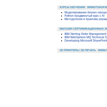
КУРСЫ ОБУЧЕНИЯ
WWW.ITSHOP.
Моделирование бизнес-процесс
Python продвинутый курс с AI
Методология и практика упра
МАГАЗИН СЕРТИФИКАЦИОННЫХ Э
IBM Sterling Order Management 
IBM WebSphere MQ Technical Sa
Developing Microsoft SharePoint
3D ПРИНТЕРЫ | 3D ПЕЧАТЬ
WWW.I