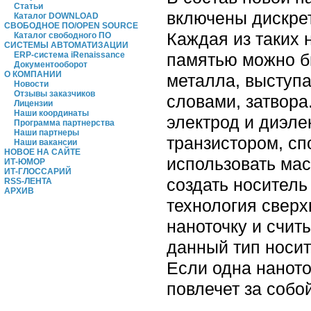
Статьи
включены дискрет
Каталог DOWNLOAD
СВОБОДНОЕ ПО/OPEN SOURCE
Каждая из таких 
Каталог свободного ПО
СИСТЕМЫ АВТОМАТИЗАЦИИ
памятью можно б
ERP-система iRenaissance
Документооборот
О КОМПАНИИ
металла, выступ
Новости
Отзывы заказчиков
словами, затвора
Лицензии
Наши координаты
электрод и диэле
Программа партнерства
Наши партнеры
транзистором, сп
Наши вакансии
НОВОЕ НА САЙТЕ
использовать мас
ИТ-ЮМОР
ИТ-ГЛОССАРИЙ
создать носитель
RSS-ЛЕНТА
АРХИВ
технология сверх
наноточку и счит
данный тип носит
Если одна наното
повлечет за соб