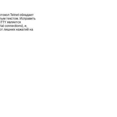
отокол Telnet обладает
тым текстом. Исправить
uTTY является
 connections), и,
 от лишних нажатий на