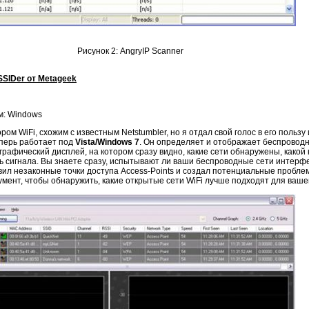
Рисунок 2: AngryIP Scanner
SSIDer от Metageek
м: Windows
ом WiFi, схожим с известным Netstumbler, но я отдал свой голос в его пользу и
перь работает под
Vista/Windows 7
. Он определяет и отображает беспровод
 графический дисплей, на котором сразу видно, какие сети обнаружены, какой
ь сигнала. Вы знаете сразу, испытывают ли ваши беспроводные сети интерф
новил незаконные точки доступа Access-Points и создал потенциальные пробле
умент, чтобы обнаружить, какие открытые сети WiFi лучше подходят для вашег