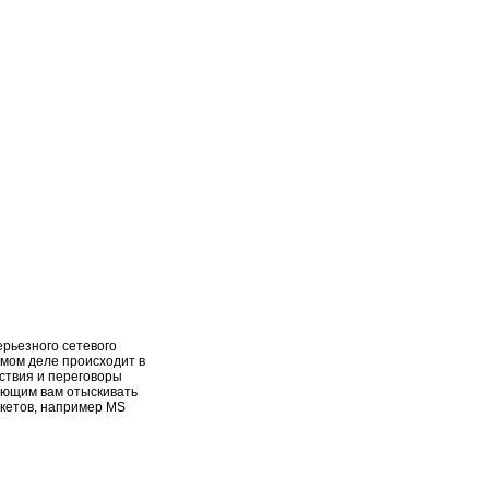
ерьезного сетевого
амом деле происходит в
йствия и переговоры
яющим вам отыскивать
акетов, например MS