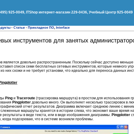
(495) 925-0049, ITShop интернет-магазин 229-0436, Учебный Центр 925-0049
одукты
-
Статьи
-
Прикладное ПО
,
Interface
вых инструментов для занятых администраторо
в является довольно распространенным. Поскольку сейчас доступно меньше 
оставил список семи бесплатных сетевых инструментов, которые немного уп
из них схожи и не требует установки, что идеально для переноса данных ин
ingplotter
нды
Ping
и
Traceroute
(трассировка маршрута) в простом для использования г
зования
Pingplotter
довольно много. Он выполняет несколько трассировок в л
т графический отчет результатов. Диаграмма включает среднюю линию с мин
слеженные маршруты хранятся в истории слева, что экономит ваше время на
е результаты в виде текста, или в виде изображения диаграммы.
Pingplotter
с
, когда подозреваю, что в системе возникли проблемы.