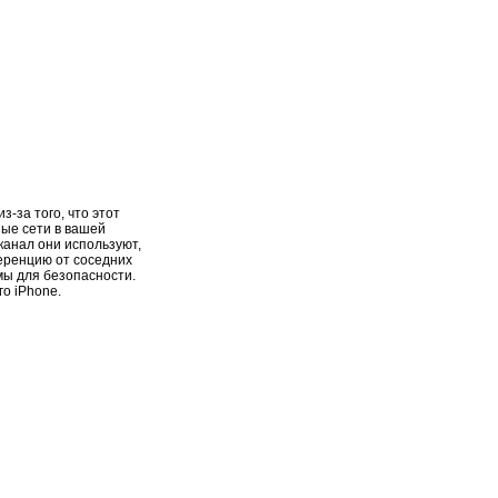
з-за того, что этот
ные сети в вашей
 канал они используют,
еренцию от соседних
мы для безопасности.
о iPhone.