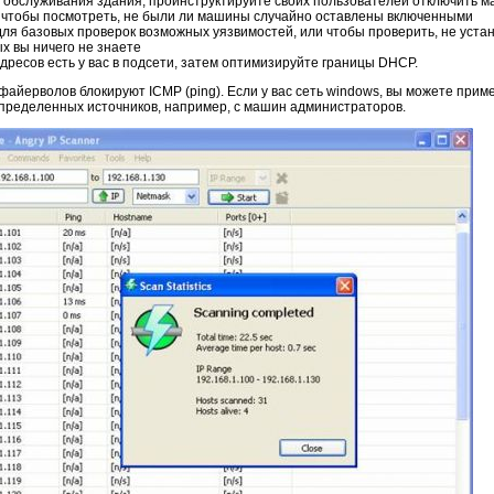
го обслуживания здания, проинструктируйте своих пользователей отключить м
ь, чтобы посмотреть, не были ли машины случайно оставлены включенными
ля базовых проверок возможных уязвимостей, или чтобы проверить, не устан
х вы ничего не знаете
дресов есть у вас в подсети, затем оптимизируйте границы DHCP.
айерволов блокируют ICMP (ping). Если у вас сеть windows, вы можете прим
определенных источников, например, с машин администраторов.