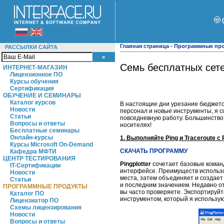
Главная страница
-
Программные пр
РАССЫЛКИ САЙТА
Семь бесплатных сете
ИНТЕРНЕТ-МАГАЗИН
Лицензионное ПО
Курсы обучения
Сертификация
ОБУЧЕНИЕ И СЕМИНАРЫ
Каталог курсов
В настоящие дни урезание бюджето
Новости
персонал и новые инструменты, я с
Статьи
повседневную работу. Большинство 
Вопросы и ответы
носителях!
Бесплатные семинары
Онлайн-курсы
1. Выполняйте Ping и Traceroute с P
Курсы Microsoft On-Demand
СКАЧАТЬ ПРОГРАММУ
Кафедра МФТИ
ЦЕНТР ТЕСТИРОВАНИЯ
Pingplotter
сочетает базовые кома
IT-Сертификации
интерфейсе. Преимуществ исполь
Новости
места, затем объединяет и создае
Статьи
и последним значением. Недавно от
ПРОГРАММНЫЕ ПРОДУКТЫ
вы часто проверяете. Экспортируйт
Каталог ПО
инструментом, который я использую
Лицензиатор ПО
Схемы лицензирования
Новости
Вопросы и ответы