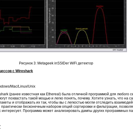
Рисунок 3: Metageek inSSIDer WiFi детектор
цессов с Wireshark
dows/Mac/Linux/Unix
hark (ранее известная как Ethereal) была отличной программой для любого с
гут похвастать такой мощью и легко понять, почему. Хотите узнать, что на с
пакеты и отображать их так, чтобы вы с легкостью могли отследить взаимоде
 практически бесконечным набором опций сортировки и фильтрации, позвол
с интересует. Программа может анализировать дампы других программных п
Y