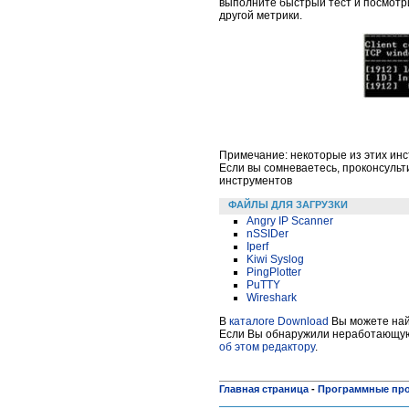
выполните быстрый тест и посмотрит
другой метрики.
Примечание: некоторые из этих инс
Если вы сомневаетесь, проконсульт
инструментов
ФАЙЛЫ ДЛЯ ЗАГРУЗКИ
Angry IP Scanner
nSSIDer
Iperf
Kiwi Syslog
PingPlotter
PuTTY
Wireshark
В
каталоге Download
Вы можете найт
Если Вы обнаружили неработающую 
об этом редактору
.
Главная страница
-
Программные пр