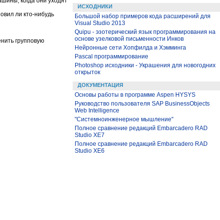
ашины, когда они уходят
ИСХОДНИКИ
овил ли кто-нибудь
Большой набор примеров кода расширений для
Visual Studio 2013
Quipu - эзотерический язык программирования на
основе узелковой письменности Инков
енить групповую
Нейронные сети Хопфилда и Хэмминга
Pascal программирование
Photoshop исходники - Украшения для новогодних
открыток
ДОКУМЕНТАЦИЯ
Основы работы в программе Aspen HYSYS
Руководство пользователя SAP BusinessObjects
Web Intelligence
"Системноинженерное мышление"
Полное сравнение редакций Embarcadero RAD
Studio XE7
Полное сравнение редакций Embarcadero RAD
Studio XE6