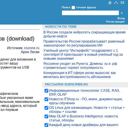
Поиск
точная фраза
Вход
Регистрация
НОВОСТИ ПО ТЕМЕ
В России создали нейросеть сокращающую время
добычи нефти
в (download)
Правительство России прорабатывает рамочный
законопроект по регулированию ИИ
Источник:
oszone
.ru
Учебный центр "Интерфейс" поздравляет с 1
Арон Лески
сентября! И приглашает в новый учебный год за
новыми знаниями!
денег для вложения в
ростят вашу
Россияне уходят из Рунета. Домены .ru и .рф
струментов на USB
стремительно теряют популярность
Конкуренция в ИТ-сфере резко выросла: как
менялась востребованность айтишников
РАССЫЛКИ SUBSCRIBE.RU
Информационные технологии: CASE, RAD,
рафическом
ERP, OLAP
юбые указанные вами
Новости ITShop.ru - ПО, книги, документация,
имальным, максимальным
курсы обучения
 ввод адреса, который
OS Linux для начинающих. Новости + статьи +
тал первым
обзоры + ссылки
Мир OLAP и Business Intelligence: новости,
статьи, обзоры
Каждый день новые драйверы для вашего