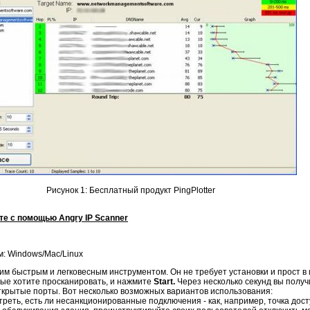
Рисунок 1: Бесплатный продукт PingPlotter
йте с помощью Angry IP Scanner
м: Windows/Mac/Linux
м быстрым и легковесным инструментом. Он не требует установки и прост в
рые хотите просканировать, и нажмите
Start.
Через несколько секунд вы получ
открытые порты. Вот несколько возможных вариантов использования:
треть, есть ли несанкционированные подключения - как, например, точка дос