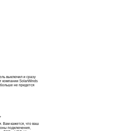
тель выключил и сразу
от компании SolarWinds
м больше не придется
ь
. Вам кажется, что ваш
роны подключения,