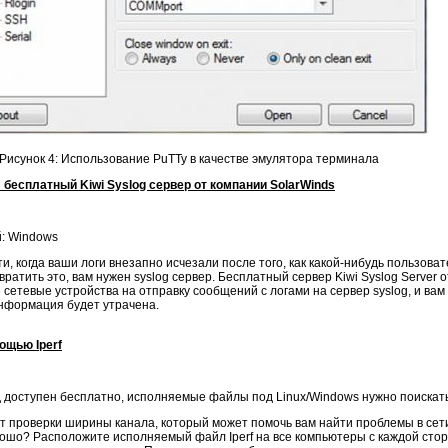
Рисунок 4: Использование PuTTy в качестве эмулятора терминала
 бесплатный Kiwi Syslog сервер от компании SolarWinds
й: Windows
ти, когда ваши логи внезапно исчезали после того, как какой-нибудь пользова
атить это, вам нужен syslog сервер. Бесплатный сервер Kiwi Syslog Server 
 сетевые устройства на отправку сообщений с логами на сервер syslog, и ва
информация будет утрачена.
ощью Iperf
д доступен бесплатно, исполняемые файлы под Linux/Windows нужно поискат
нт проверки ширины канала, который может помочь вам найти проблемы в сети
рошо? Расположите исполняемый файл Iperf на все компьютеры с каждой сто