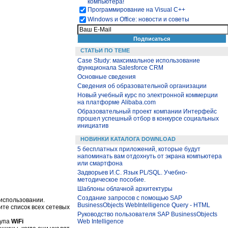
компьютера!
Программирование на Visual С++
Windows и Office: новости и советы
СТАТЬИ ПО ТЕМЕ
Case Study: максимальное использование
функционала Salesforce CRM
Основные сведения
Сведения об образовательной организации
Новый учебный курс по электронной коммерции
на платформе Alibaba.com
Образовательный проект компании Интерфейс
прошел успешный отбор в конкурсе социальных
инициатив
НОВИНКИ КАТАЛОГА DOWNLOAD
5 бесплатных приложений, которые будут
напоминать вам отдохнуть от экрана компьютера
или смартфона
Задворьев И.С. Язык PL/SQL. Учебно-
методическое пособие.
Шаблоны облачной архитектуры
Создание запросов с помощью SAP
 использовании.
BusinessObjects WebIntelligence Query - HTML
ите список всех сетевых
Руководство пользователя SAP BusinessObjects
тупа
WiFi
Web Intelligence