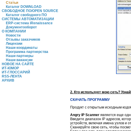
Статьи
Каталог DOWNLOAD
СВОБОДНОЕ ПО/OPEN SOURCE
Каталог свободного ПО
СИСТЕМЫ АВТОМАТИЗАЦИИ
ERP-система iRenaissance
Документооборот
О КОМПАНИИ
Новости
Отзывы заказчиков
Лицензии
Наши координаты
Программа партнерства
Наши партнеры
Наши вакансии
НОВОЕ НА САЙТЕ
ИТ-ЮМОР
ИТ-ГЛОССАРИЙ
RSS-ЛЕНТА
АРХИВ
2. Кто использует мою сеть? Узна
СКАЧАТЬ ПРОГРАММУ
Продукт с открытым исходным кодо
Angry IP Scanner
является еще одни
Введите диапазон IP адресов, кото
устройств, включая имена узлов и 
Сканируйте свою сеть, чтобы посмо