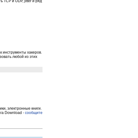
TCP и UDP, jitter и ряд
к инструменты хакеров.
зовать любой из этих
ки, электронные книги.
га Download -
сообщите