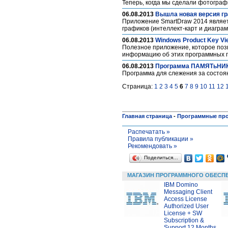
Теперь, когда мы сделали фотограф
06.08.2013
Вышла новая версия гр
Приложение SmartDraw 2014 являет
графиков (интеллект-карт и диагра
06.08.2013
Windows Product Key Vi
Полезное приложение, которое поз
информацию об этих программных 
06.08.2013
Программа ПАМЯТьНИК 
Программа для слежения за состоя
Страница:
1
2
3
4
5
6
7
8
9
10
11
12
Главная страница
-
Программные пр
Распечатать »
Правила публикации »
Рекомендовать »
Поделиться…
МАГАЗИН ПРОГРАММНОГО ОБЕСП
IBM Domino
Messaging Client
Access License
Authorized User
License + SW
Subscription &
Support 12 Months