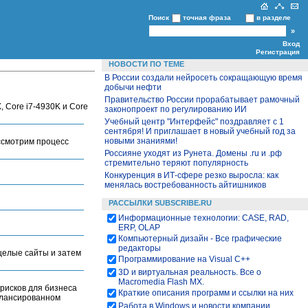
Поиск
точная фраза
в разделе
Вход
Регистрация
НОВОСТИ ПО ТЕМЕ
В России создали нейросеть сокращающую время
добычи нефти
Правительство России прорабатывает рамочный
, Core i7-4930K и Core
законопроект по регулированию ИИ
Учебный центр "Интерфейс" поздравляет с 1
сентября! И приглашает в новый учебный год за
новыми знаниями!
ассмотрим процесс
Россияне уходят из Рунета. Домены .ru и .рф
стремительно теряют популярность
Конкуренция в ИТ-сфере резко выросла: как
менялась востребованность айтишников
РАССЫЛКИ SUBSCRIBE.RU
Информационные технологии: CASE, RAD,
ERP, OLAP
Компьютерный дизайн - Все графические
редакторы
 целые сайты и затем
Программирование на Visual С++
3D и виртуальная реальность. Все о
Macromedia Flash MX.
 рисков для бизнеса
Краткие описания программ и ссылки на них
алансированном
Работа в Windows и новости компании