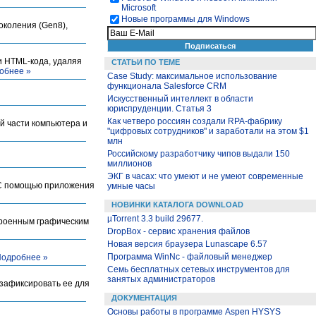
Microsoft
Новые программы для Windows
околения (Gen8),
и HTML-кода, удаляя
СТАТЬИ ПО ТЕМЕ
обнее »
Case Study: максимальное использование
функционала Salesforce CRM
Искусственный интеллект в области
юриспруденции. Статья 3
Как четверо россиян создали RPA-фабрику
й части компьютера и
"цифровых сотрудников" и заработали на этом $1
млн
Российскому разработчику чипов выдали 150
миллионов
ЭКГ в часах: что умеют и не умеют современные
. С помощью приложения
умные часы
НОВИНКИ КАТАЛОГА DOWNLOAD
µTorrent 3.3 build 29677.
троенным графическим
DropBox - сервис хранения файлов
Новая версия браузера Lunascape 6.57
Программа WinNc - файловый менеджер
одробнее »
Семь бесплатных сетевых инструментов для
занятых администраторов
 зафиксировать ее для
ДОКУМЕНТАЦИЯ
Основы работы в программе Aspen HYSYS