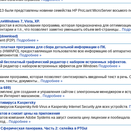
13 были представлены новинки семейства HP ProLiant MicroServer восьмого п
ляWindows 7, Vista, XP.
простая в использовании программа, которая предназначена для оптимизаци
ентарии и т.п., что позволяет заметно уменьшить объем веб-страницы...
Подр
 (download)
ent (P2P).
Подробнее »
есплатная программа для сбора детальной информации о ПК.
fo (HWiNFO), предоставляющая пользователю всю информацию об аппаратно
омпонентов.
Подробнее »
ьшой бесплатный графический редактор с набором встроенных эффектов.
й редактор с набором встроенных эффектов для Windows
Подробнее »
зовании программа, которая позволяет синтезировать введенный текст в речь
ги, тексты, документы...
Подробнее »
ка 689)
мплекс для создания и управления сайтом с электронным менеджером и вс
ия Интернет-магазином...
Подробнее »
тивируса Kaspersky
русов Kaspersky Anti-Virus и Kaspersky Internet Security для всех устройств.
П
атов и снизит цены на приложения
атов компания Adobe Systems на август снизила цену лицензии и пообещала
од...
Подробнее »
 Сферическая панорама. Часть 2: склейка в PTGui