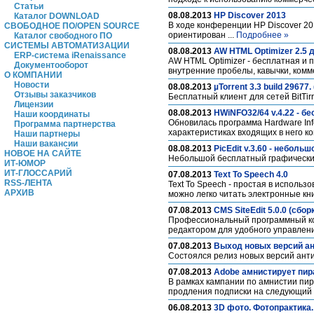
Статьи
08.08.2013
HP Discover 2013
Каталог DOWNLOAD
В ходе конференции HP Discover 20
СВОБОДНОЕ ПО/OPEN SOURCE
ориентирован ...
Подробнее »
Каталог свободного ПО
СИСТЕМЫ АВТОМАТИЗАЦИИ
08.08.2013
AW HTML Optimizer 2.5 д
ERP-система iRenaissance
AW HTML Optimizer - бесплатная и 
Документооборот
внутренние пробелы, кавычки, комм
О КОМПАНИИ
Новости
08.08.2013
µTorrent 3.3 build 29677.
Отзывы заказчиков
Бесплатный клиент для сетей BitTirr
Лицензии
08.08.2013
HWiNFO32/64 v.4.22 - б
Наши координаты
Обновилась программа Hardware In
Программа партнерства
характеристиках входящих в него к
Наши партнеры
Наши вакансии
08.08.2013
PicEdit v.3.60 - небол
НОВОЕ НА САЙТЕ
Небольшой бесплатный графически
ИТ-ЮМОР
ИТ-ГЛОССАРИЙ
07.08.2013
Text To Speech 4.0
RSS-ЛЕНТА
Text To Speech - простая в исполь
АРХИВ
можно легко читать электронные кни
07.08.2013
CMS SiteEdit 5.0.0 (сбор
Профессиональный программный ко
редактором для удобного управлен
07.08.2013
Выход новых версий ан
Состоялся релиз новых версий антиви
07.08.2013
Adobe амнистирует пир
В рамках кампании по амнистии пир
продления подписки на следующий г
06.08.2013
3D фото. Фотопрактика.