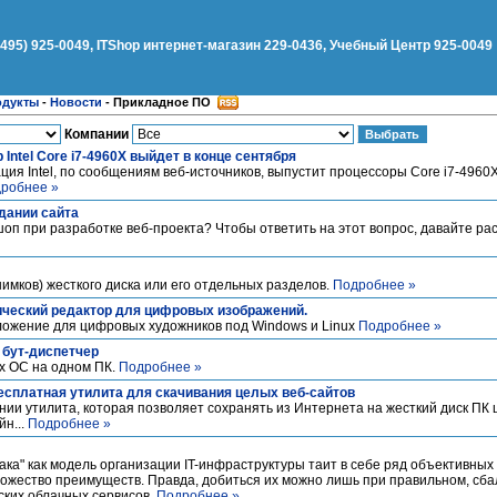
(495) 925-0049, ITShop интернет-магазин 229-0436, Учебный Центр 925-0049
одукты
-
Новости
-
Прикладное ПО
Компании
Intel Core i7-4960X выйдет в конце сентября
ция Intel, по сообщениям веб-источников, выпустит процессоры Core i7-4960X
робнее »
дании сайта
оп при разработке веб-проекта? Чтобы ответить на этот вопрос, давайте р
имков) жесткого диска или его отдельных разделов.
Подробнее »
фический редактор для цифровых изображений.
ложение для цифровых художников под Windows и Linux
Подробнее »
 - бут-диспетчер
х ОС на одном ПК.
Подробнее »
 бесплатная утилита для скачивания целых веб-сайтов
нии утилита, которая позволяет сохранять из Интернета на жесткий диск ПК
н...
Подробнее »
ака" как модель организации IT-инфраструктуры таит в себе ряд объективных
множество преимуществ. Правда, добиться их можно лишь при правильном, сб
ских облачных сервисов.
Подробнее »