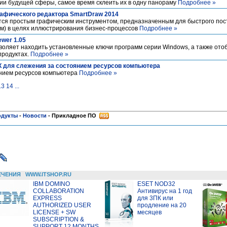
ии будущей сферы, самое время склеить их в одну панораму
Подробнее »
афического редактора SmartDraw 2014
ся простым графическим инструментом, предназначенным для быстрого пос
мм) в целях иллюстрирования бизнес-процессов
Подробнее »
ewer 1.05
воляет находить установленные ключи программ серии Windows, а также ото
продуктах.
Подробнее »
для слежения за состоянием ресурсов компьютера
нием ресурсов компьютера
Подробнее »
13
14
...
одукты
-
Новости
-
Прикладное ПО
ЕЧЕНИЯ
WWW.ITSHOP.RU
IBM DOMINO
ESET NOD32
COLLABORATION
Антивирус на 1 год
EXPRESS
для 3ПК или
AUTHORIZED USER
продление на 20
LICENSE + SW
месяцев
SUBSCRIPTION &
SUPPORT 12 MONTHS