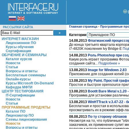
Главная страница
-
Программные пр
РАССЫЛКИ САЙТА
Категории
ИНТЕРНЕТ-МАГАЗИН
14.08.2013
Флагманский процессор 
Лицензионное ПО
До конца третьего квартала корпора
Курсы обучения
i7-4820K поколения Ivy Bridge-E
Под
Сертификация
ОБУЧЕНИЕ И СЕМИНАРЫ
14.08.2013
Роль Photoshop при соз
Каталог курсов
Какую роль играет программа Фотош
Новости
создания сайта...
Подробнее »
Статьи
13.08.2013
Image for Windows 2.83
Вопросы и ответы
Приложение для создания копий (сн
Бесплатные семинары
Онлайн-курсы
13.08.2013
My Paint. Простой гра
Курсы Microsoft On-Demand
Простое и быстрое opensource при
Кафедра МФТИ
ЦЕНТР ТЕСТИРОВАНИЯ
13.08.2013
BootIt Bare Metal v.1.20
IT-Сертификации
Программа для установки различны
Новости
13.08.2013
WinHTTrack v.3.47-22 -
Статьи
Бесплатная и простая в использова
ПРОГРАММНЫЕ ПРОДУКТЫ
просматривать их в режиме офф-лай
Каталог ПО
Лицензиатор ПО
08.08.2013
По ту сторону облаков
Схемы лицензирования
Несмотря на то, что публичные "обл
Новости
заказчиков, их применение сулит 
Вопросы и ответы
подходе к использованию коммерче