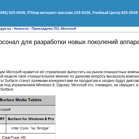
(495) 925-0049, ITShop интернет-магазин 229-0436, Учебный Центр 925-0049
одукты
-
Новости
-
Прикладное ПО
,
Microsoft
ерсонал для разработки новых поколений аппар
ции Microsoft нравится её стремление выпустить на рынок планшетные комп
й неделе своё отрицательное мнение по данному вопросу высказала компани
 Surface станут прямыми конкурентами их продуктам и заодно будут диктов
 под управлением Windows 8. Однако, Microsoft это, очевидно, не смущает, 
Surface.