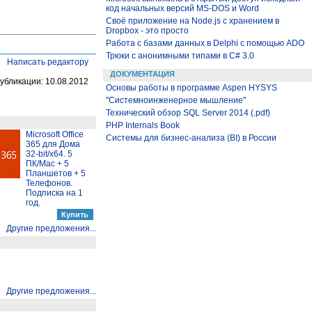
код начальных версий MS-DOS и Word
Своё приложение на Node.js с хранением в
Dropbox - это просто
Работа с базами данных в Delphi с помощью ADO
Трюки с анонимными типами в C# 3.0
Написать редактору
ДОКУМЕНТАЦИЯ
убликации: 10.08.2012
Основы работы в программе Aspen HYSYS
"Системноинженерное мышление"
Технический обзор SQL Server 2014 (.pdf)
PHP Internals Book
Microsoft Office
Системы для бизнес-анализа (BI) в России
365 для Дома
32-bit/x64. 5
ПК/Mac + 5
Планшетов + 5
Телефонов.
Подписка на 1
год.
Другие предложения...
Другие предложения...