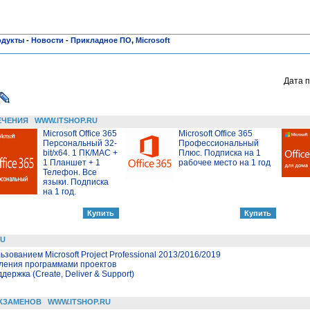
одукты
-
Новости
-
Прикладное ПО
,
Microsoft
Дата п
ЕЧЕНИЯ
WWW.ITSHOP.RU
Microsoft Office 365
Microsoft Office 365
Персональный 32-
Профессиональный
bit/x64. 1 ПК/MAC +
Плюс. Подписка на 1
1 Планшет + 1
рабочее место на 1 год
Телефон. Все
языки. Подписка
на 1 год.
RU
зованием Microsoft Project Professional 2013/2016/2019
вления программами проектов
держка (Create, Deliver & Support)
КЗАМЕНОВ
WWW.ITSHOP.RU