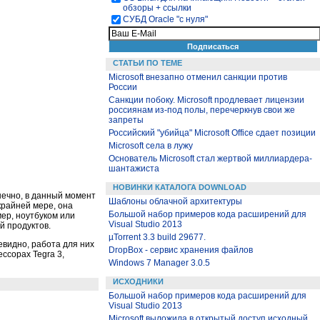
обзоры + ссылки
СУБД Oracle "с нуля"
СТАТЬИ ПО ТЕМЕ
Microsoft внезапно отменил санкции против
России
Санкции побоку. Microsoft продлевает лицензии
россиянам из-под полы, перечеркнув свои же
запреты
Российский "убийца" Microsoft Office сдает позиции
Microsoft села в лужу
Основатель Microsoft стал жертвой миллиардера-
шантажиста
НОВИНКИ КАТАЛОГА DOWNLOAD
нечно, в данный момент
Шаблоны облачной архитектуры
крайней мере, она
Большой набор примеров кода расширений для
ер, ноутбуком или
Visual Studio 2013
й продуктов.
µTorrent 3.3 build 29677.
евидно, работа для них
DropBox - сервис хранения файлов
ссорах Tegra 3,
Windows 7 Manager 3.0.5
ИСХОДНИКИ
Большой набор примеров кода расширений для
Visual Studio 2013
Microsoft выложила в открытый доступ исходный