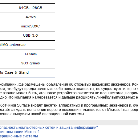
 компании, где размещены объявления об открытых вакансиях инженеров. Ко
м, что будут представлять из себя новые планшеты, не существует, или, по 
е вполне может быть, что новое устройство окажется не планшетом а, наприм
идно что компания намеревается и дальше расширять линейку выпускаемых е
ботчиков Surface входят десятки аппаратных и программных инженеров и, оч
стаётся ждать появления первого поколения планшетов от Microsoft на проце
менно с выпуском новой операционной системы.
зопасность компьютерных сетей и защита информации"
ие компании Microsoft
Операционные системы