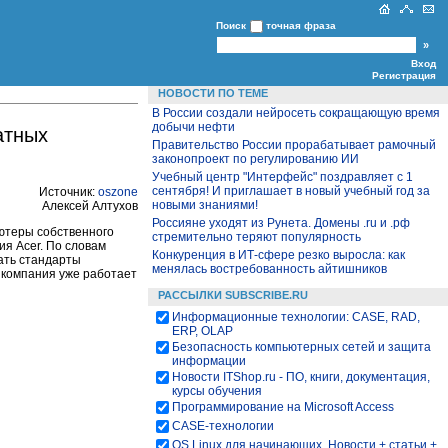
Поиск
точная фраза
Вход
Регистрация
НОВОСТИ ПО ТЕМЕ
В России создали нейросеть сокращающую время
добычи нефти
атных
Правительство России прорабатывает рамочный
законопроект по регулированию ИИ
Учебный центр "Интерфейс" поздравляет с 1
сентября! И приглашает в новый учебный год за
Источник:
oszone
новыми знаниями!
Алексей Алтухов
Россияне уходят из Рунета. Домены .ru и .рф
ьютеры собственного
стремительно теряют популярность
я Acer. По словам
Конкуренция в ИТ-сфере резко выросла: как
ать стандарты
менялась востребованность айтишников
и компания уже работает
РАССЫЛКИ SUBSCRIBE.RU
Информационные технологии: CASE, RAD,
ERP, OLAP
Безопасность компьютерных сетей и защита
информации
Новости ITShop.ru - ПО, книги, документация,
курсы обучения
Программирование на Microsoft Access
CASE-технологии
OS Linux для начинающих. Новости + статьи +