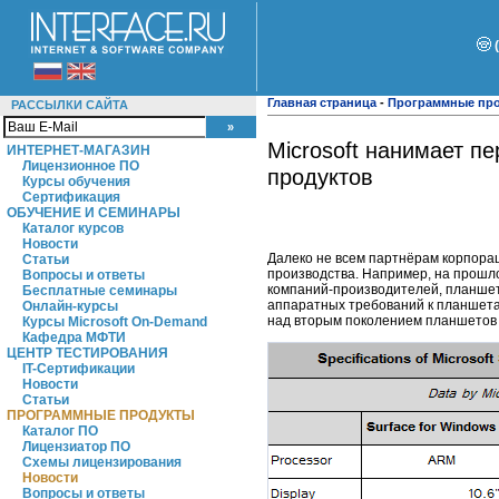
Главная страница
-
Программные пр
РАССЫЛКИ САЙТА
Microsoft нанимает п
ИНТЕРНЕТ-МАГАЗИН
Лицензионное ПО
продуктов
Курсы обучения
Сертификация
ОБУЧЕНИЕ И СЕМИНАРЫ
Каталог курсов
Новости
Далеко не всем партнёрам корпора
Статьи
производства. Например, на прошло
Вопросы и ответы
компаний-производителей, планшеты
Бесплатные семинары
аппаратных требований к планшетам
Онлайн-курсы
над вторым поколением планшетов 
Курсы Microsoft On-Demand
Кафедра МФТИ
ЦЕНТР ТЕСТИРОВАНИЯ
IT-Сертификации
Новости
Статьи
ПРОГРАММНЫЕ ПРОДУКТЫ
Каталог ПО
Лицензиатор ПО
Схемы лицензирования
Новости
Вопросы и ответы