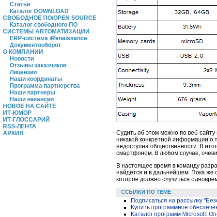
Статьи
Каталог DOWNLOAD
СВОБОДНОЕ ПО/OPEN SOURCE
Каталог свободного ПО
СИСТЕМЫ АВТОМАТИЗАЦИИ
ERP-система iRenaissance
Документооборот
О КОМПАНИИ
Новости
Отзывы заказчиков
Лицензии
Наши координаты
Программа партнерства
Наши партнеры
Наши вакансии
НОВОЕ НА САЙТЕ
ИТ-ЮМОР
ИТ-ГЛОССАРИЙ
RSS-ЛЕНТА
Судить об этом можно по веб-сайту
АРХИВ
никакой конкретной информации о то
недоступна общественности. В итог
смартфоном. В любом случае, очев
В настоящее время в команду разра
найдётся и в дальнейшем. Пока же о
которое должно случиться одновре
ССЫЛКИ ПО ТЕМЕ
Подписаться на рассылку "Бе
Купить программное обеспечен
Каталог программ Microsoft: 