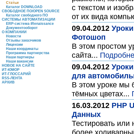
Статьи
с текстом и изоб
Каталог DOWNLOAD
СВОБОДНОЕ ПО/OPEN SOURCE
от их вида компь
Каталог свободного ПО
СИСТЕМЫ АВТОМАТИЗАЦИИ
ERP-система iRenaissance
09.04.2012
Уроки
Документооборот
О КОМПАНИИ
Фотошоп
Новости
Отзывы заказчиков
В этом простом у
Лицензии
Наши координаты
Программа партнерства
сайта...
Подробне
Наши партнеры
Наши вакансии
09.04.2012
Уроки
НОВОЕ НА САЙТЕ
ИТ-ЮМОР
для автомобиль
ИТ-ГЛОССАРИЙ
RSS-ЛЕНТА
АРХИВ
В этом уроке мы 
тёмных цветах...
16.03.2012
PHP U
Данных
Тестировать или 
более холиварный