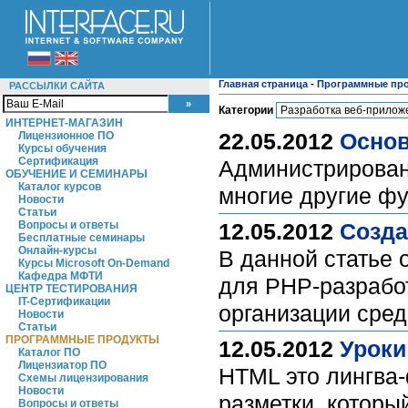
Главная страница
-
Программные пр
РАССЫЛКИ САЙТА
Категории
ИНТЕРНЕТ-МАГАЗИН
22.05.2012
Основ
Лицензионное ПО
Курсы обучения
Сертификация
Администрировани
ОБУЧЕНИЕ И СЕМИНАРЫ
Каталог курсов
многие другие фу
Новости
Статьи
Вопросы и ответы
12.05.2012
Созда
Бесплатные семинары
Онлайн-курсы
В данной статье
Курсы Microsoft On-Demand
Кафедра МФТИ
для PHP-разрабо
ЦЕНТР ТЕСТИРОВАНИЯ
IT-Сертификации
организации сред
Новости
Статьи
ПРОГРАММНЫЕ ПРОДУКТЫ
12.05.2012
Уроки
Каталог ПО
Лицензиатор ПО
HTML это лингва-
Схемы лицензирования
Новости
разметки, которы
Вопросы и ответы