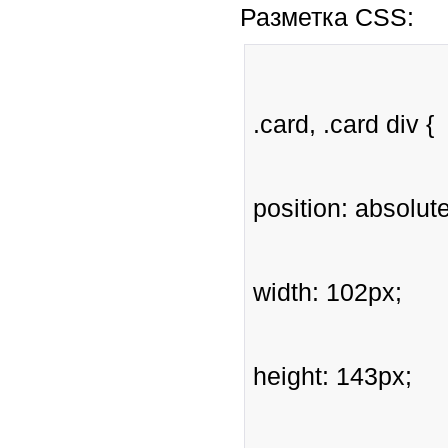
Разметка CSS:
.card, .card div {
position: absolute
width: 102px;
height: 143px;