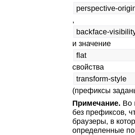
perspective-origi
,
backface-visibilit
и значение
flat
свойства
transform-style
(префиксы задан
Примечание.
Во 
без префиксов, ч
браузеры, в кото
определенные пос