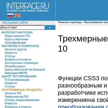
Главная страница
-
Программные пр
РАССЫЛКИ САЙТА
ИНТЕРНЕТ-МАГАЗИН
Трехмерные 
Лицензионное ПО
Курсы обучения
Сертификация
10
ОБУЧЕНИЕ И СЕМИНАРЫ
Каталог курсов
Новости
Статьи
Вопросы и ответы
Бесплатные семинары
Онлайн-курсы
Курсы Microsoft On-Demand
Кафедра МФТИ
Функции CSS3 по
ЦЕНТР ТЕСТИРОВАНИЯ
IT-Сертификации
Новости
разнообразным и
Статьи
ПРОГРАММНЫЕ ПРОДУКТЫ
разработчики ис
Каталог ПО
Лицензиатор ПО
измерениена свой
Схемы лицензирования
Новости
преобразования
Вопросы и ответы