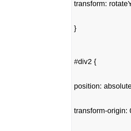
transform: rotate
}
#div2 {
position: absolute
transform-origin: