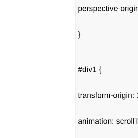
perspective-origi
}
#div1 {
transform-origin:
animation: scrollT