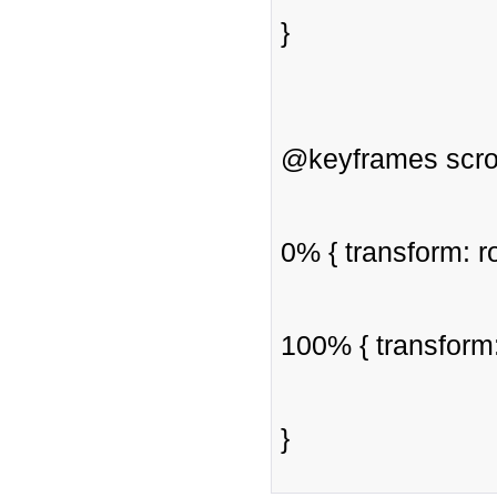
}
@keyframes scrol
0% { transform: r
100% { transform:
}