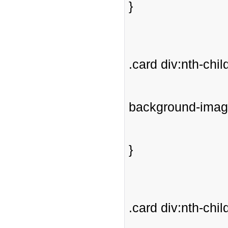
}
.card div:nth-child
background-image:
}
.card div:nth-child