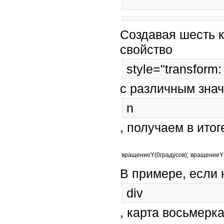
Создавая шесть к
свойство
style="transform:
с различным зна
n 
, получаем в итог
вращениеY(0градусов);
вращениеY(
В примере, если 
div
, карта восьмерк