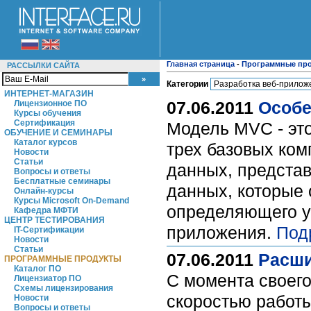
Главная страница
-
Программные пр
РАССЫЛКИ САЙТА
Категории
ИНТЕРНЕТ-МАГАЗИН
07.06.2011
Особе
Лицензионное ПО
Курсы обучения
Сертификация
Модель MVC - эт
ОБУЧЕНИЕ И СЕМИНАРЫ
Каталог курсов
трех базовых ком
Новости
Статьи
данных, представ
Вопросы и ответы
Бесплатные семинары
данных, которые 
Онлайн-курсы
Курсы Microsoft On-Demand
определяющего ур
Кафедра МФТИ
ЦЕНТР ТЕСТИРОВАНИЯ
приложения.
Под
IT-Сертификации
Новости
Статьи
07.06.2011
Расши
ПРОГРАММНЫЕ ПРОДУКТЫ
Каталог ПО
С момента своег
Лицензиатор ПО
Схемы лицензирования
скоростью работы
Новости
Вопросы и ответы