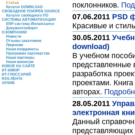
Статьи
поклонников.
Под
Каталог DOWNLOAD
СВОБОДНОЕ ПО/OPEN SOURCE
07.06.2011
PSD ф
Каталог свободного ПО
СИСТЕМЫ АВТОМАТИЗАЦИИ
Красивые и стил
ERP-система iRenaissance
Документооборот
О КОМПАНИИ
30.05.2011
Учебн
Новости
Отзывы заказчиков
download)
Лицензии
Наши координаты
Программа партнерства
В учебном пособ
Наши партнеры
Наши вакансии
представленные в
НОВОЕ НА САЙТЕ
ИТ-ЮМОР
разработка проек
ИТ-ГЛОССАРИЙ
RSS-ЛЕНТА
проектами. Книга
АРХИВ
авторах.
Подробн
28.05.2011
Управ
электронная кни
Данный справочни
представляющих з