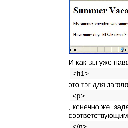
И как вы уже нав
<h1>
это тэг для загол
<p>
, конечно же, за
соответствующим
</p>