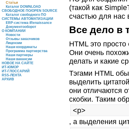
Статьи
(такой как Simple
Каталог DOWNLOAD
СВОБОДНОЕ ПО/OPEN SOURCE
счастью для нас 
Каталог свободного ПО
СИСТЕМЫ АВТОМАТИЗАЦИИ
ERP-система iRenaissance
Все дело в 
Документооборот
О КОМПАНИИ
Новости
Отзывы заказчиков
HTML это просто 
Лицензии
Наши координаты
Они очень похожи
Программа партнерства
Наши партнеры
Наши вакансии
делать и какие с
НОВОЕ НА САЙТЕ
ИТ-ЮМОР
ИТ-ГЛОССАРИЙ
Тэгами HTML обыч
RSS-ЛЕНТА
АРХИВ
выделить цитатой)
они отличаются о
скобки. Таким обр
<p>
, а выделения ци