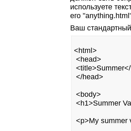
используете текс
его "anything.html
Ваш стандартный
<html>

 <head>

 <title>Summer</title>

 </head>

 <body>

 <h1>Summer Vacation</h1>

 <p>My summer vacation was sunny, silly, and far too short.</p>
