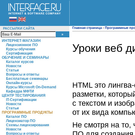
Главная страница
-
Программные пр
РАССЫЛКИ САЙТА
ИНТЕРНЕТ-МАГАЗИН
Уроки веб д
Лицензионное ПО
Курсы обучения
Сертификация
ОБУЧЕНИЕ И СЕМИНАРЫ
Каталог курсов
Новости
Статьи
Вопросы и ответы
Бесплатные семинары
HTML это лингва-
Онлайн-курсы
Курсы Microsoft On-Demand
Кафедра МФТИ
разметки, которы
ЦЕНТР ТЕСТИРОВАНИЯ
IT-Сертификации
с текстом и изоб
Новости
Статьи
от их вида компь
ПРОГРАММНЫЕ ПРОДУКТЫ
Каталог ПО
Лицензиатор ПО
Не смотря на то,
Схемы лицензирования
Новости
ПО для создания 
Вопросы и ответы