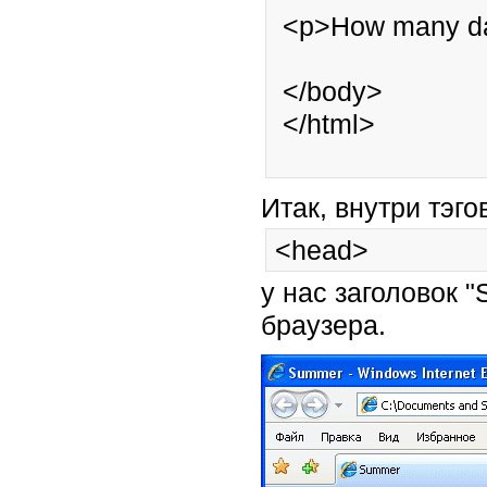
 <p>How many days till Christmas?</p>

 </body>

 </html>

Итак, внутри тэго
<head>
у нас заголовок 
браузера.