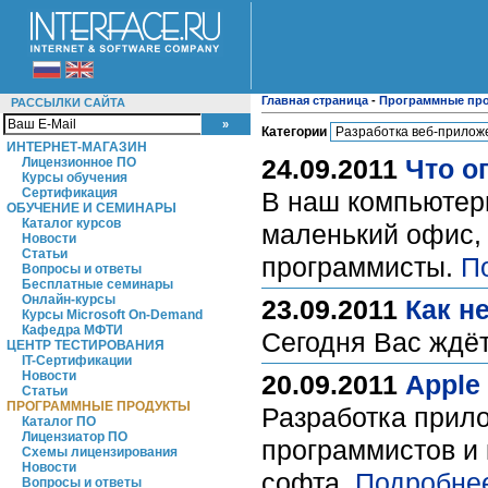
Главная страница
-
Программные пр
РАССЫЛКИ САЙТА
Категории
ИНТЕРНЕТ-МАГАЗИН
24.09.2011
Что о
Лицензионное ПО
Курсы обучения
Сертификация
В наш компьютерн
ОБУЧЕНИЕ И СЕМИНАРЫ
Каталог курсов
маленький офис, 
Новости
Статьи
программисты.
П
Вопросы и ответы
Бесплатные семинары
Онлайн-курсы
23.09.2011
Как н
Курсы Microsoft On-Demand
Кафедра МФТИ
Сегодня Вас ждёт
ЦЕНТР ТЕСТИРОВАНИЯ
IT-Сертификации
Новости
20.09.2011
Apple
Статьи
ПРОГРАММНЫЕ ПРОДУКТЫ
Разработка прило
Каталог ПО
Лицензиатор ПО
программистов и
Схемы лицензирования
Новости
софта.
Подробне
Вопросы и ответы