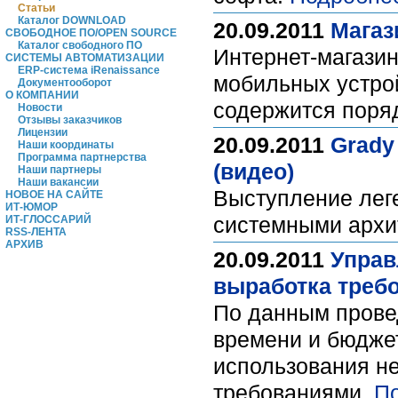
Статьи
Каталог DOWNLOAD
20.09.2011
Магаз
СВОБОДНОЕ ПО/OPEN SOURCE
Каталог свободного ПО
Интернет-магази
СИСТЕМЫ АВТОМАТИЗАЦИИ
ERP-система iRenaissance
мобильных устрой
Документооборот
О КОМПАНИИ
содержится поря
Новости
Отзывы заказчиков
Лицензии
20.09.2011
Grady 
Наши координаты
Программа партнерства
(видео)
Наши партнеры
Наши вакансии
Выступление лег
НОВОЕ НА САЙТЕ
ИТ-ЮМОР
системными архи
ИТ-ГЛОССАРИЙ
RSS-ЛЕНТА
АРХИВ
20.09.2011
Управ
выработка требо
По данным провед
времени и бюджет
использования н
требованиями.
П