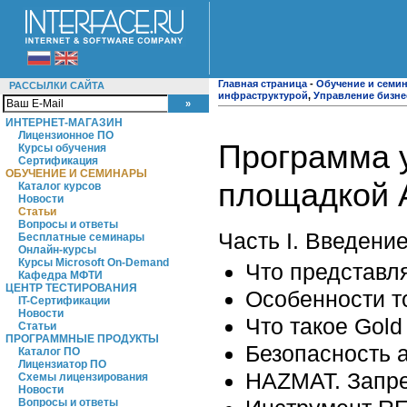
Главная страница
-
Обучение и семи
РАССЫЛКИ САЙТА
инфраструктурой
,
Управление бизн
ИНТЕРНЕТ-МАГАЗИН
Лицензионное ПО
Программа у
Курсы обучения
Сертификация
ОБУЧЕНИЕ И СЕМИНАРЫ
площадкой A
Каталог курсов
Новости
Статьи
Вопросы и ответы
Часть I. Введени
Бесплатные семинары
Онлайн-курсы
Курсы Microsoft On-Demand
Что представл
Кафедра МФТИ
ЦЕНТР ТЕСТИРОВАНИЯ
Особенности 
IT-Сертификации
Новости
Что такое Gol
Статьи
ПРОГРАММНЫЕ ПРОДУКТЫ
Безопасность
Каталог ПО
Лицензиатор ПО
HAZMAT. Запр
Схемы лицензирования
Новости
Вопросы и ответы