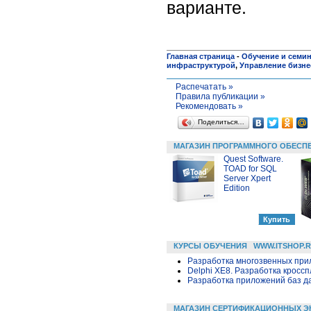
варианте.
Главная страница
-
Обучение и семи
инфраструктурой
,
Управление бизн
Распечатать »
Правила публикации »
Рекомендовать »
Поделиться…
МАГАЗИН ПРОГРАММНОГО ОБЕСП
Quest Software.
TOAD for SQL
Server Xpert
Edition
КУРСЫ ОБУЧЕНИЯ
WWW.ITSHOP.
Разработка многозвенных прило
Delphi XE8. Разработка крос
Разработка приложений баз дан
МАГАЗИН СЕРТИФИКАЦИОННЫХ Э