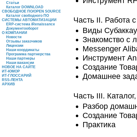
Инструмент R
Статьи
Каталог DOWNLOAD
СВОБОДНОЕ ПО/OPEN SOURCE
Каталог свободного ПО
Часть II. Работа
СИСТЕМЫ АВТОМАТИЗАЦИИ
ERP-система iRenaissance
Виды Субакка
Документооборот
О КОМПАНИИ
Новости
Знакомство с
Отзывы заказчиков
Лицензии
Messenger Al
Наши координаты
Программа партнерства
Инструмент An
Наши партнеры
Наши вакансии
Создание Тов
НОВОЕ НА САЙТЕ
ИТ-ЮМОР
Домашнее за
ИТ-ГЛОССАРИЙ
RSS-ЛЕНТА
АРХИВ
Часть III. Каталог
Разбор домаш
Создание Това
Практика