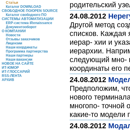
Статьи
родительский узе
Каталог DOWNLOAD
СВОБОДНОЕ ПО/OPEN SOURCE
24.08.2012
Нерег
Каталог свободного ПО
СИСТЕМЫ АВТОМАТИЗАЦИИ
Другой метод соз
ERP-система iRenaissance
Документооборот
О КОМПАНИИ
списков. Каждая 
Новости
Отзывы заказчиков
иерар- хии и ука
Лицензии
Наши координаты
иерархии. Наприм
Программа партнерства
Наши партнеры
следующий мно- г
Наши вакансии
НОВОЕ НА САЙТЕ
координаты его 
ИТ-ЮМОР
ИТ-ГЛОССАРИЙ
RSS-ЛЕНТА
24.08.2012
Модел
АРХИВ
Предположим, что
нового терминала
многопо- точной 
какие-то модели
24.08.2012
Мода