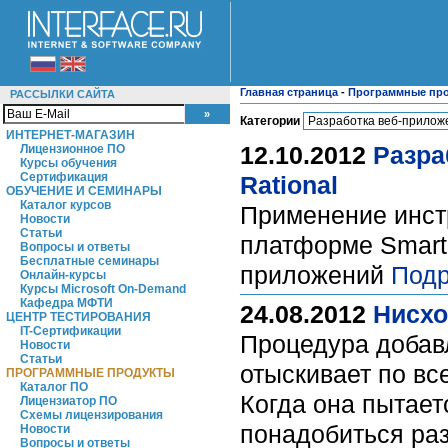
Главная страница
-
Программные пр
РАССЫЛКИ САЙТА
Категории
ИНТЕРНЕТ-МАГАЗИН
12.10.2012
Разра
Лицензионное ПО
Курсы обучения
Сертификация
Rational
ОБУЧЕНИЕ И СЕМИНАРЫ
Каталог курсов
Применение инст
Новости
Статьи
платформе SmartC
Вопросы и ответы
Бесплатные семинары
приложений
Подр
Онлайн-курсы
Курсы Microsoft On-Demand
Кафедра МФТИ
24.08.2012
Нисхо
ЦЕНТР ТЕСТИРОВАНИЯ
IT-Сертификации
Процедура добавл
Новости
Статьи
отыскивает по вс
ПРОГРАММНЫЕ ПРОДУКТЫ
Каталог ПО
Когда она пытает
Лицензиатор ПО
Схемы лицензирования
понадобиться раз
Новости
Вопросы и ответы