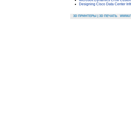
Microsoft Dynamics CRM Customi
Designing Cisco Data Center Infr
3D ПРИНТЕРЫ | 3D ПЕЧАТЬ
WWW.I