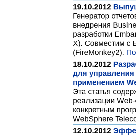
19.10.2012
Выпущ
Генератор отчето
внедрения Busine
разработки Embar
X). Совместим с 
(FireMonkey2).
По
18.10.2012
Разра
для управления
применением Web
Эта статья содер
реализации Web-
конкретным прог
WebSphere Teleco
12.10.2012
Эффек