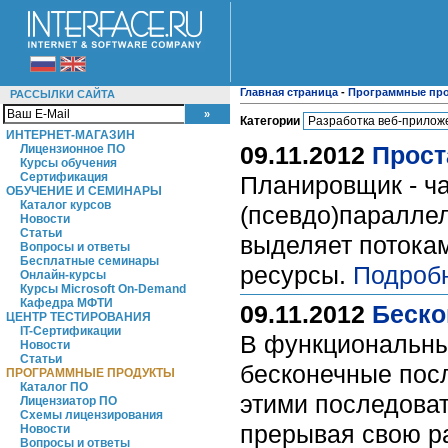
Главная страница
-
Программные пр
РАССЫЛКИ САЙТА
Категории
ИНТЕРНЕТ-МАГАЗИН
09.11.2012
Прост
Лицензионное ПО
Курсы обучения
Сертификация
Планировщик - ча
ОБУЧЕНИЕ И СЕМИНАРЫ
Каталог курсов
(псевдо)параллел
Новости
Статьи
выделяет потокам
Вопросы и ответы
Бесплатные семинары
ресурсы.
Подроб
Онлайн-курсы
Курсы Microsoft On-Demand
Кафедра МФТИ
09.11.2012
Беско
ЦЕНТР ТЕСТИРОВАНИЯ
IT-Сертификации
В функциональны
Новости
Статьи
бесконечные посл
ПРОГРАММНЫЕ ПРОДУКТЫ
Каталог ПО
этими последоват
Лицензиатор ПО
Схемы лицензирования
прерывая свою ра
Новости
Вопросы и ответы