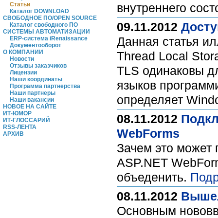
Статьи
внутреннего сост
Каталог DOWNLOAD
СВОБОДНОЕ ПО/OPEN SOURCE
09.11.2012
Досту
Каталог свободного ПО
СИСТЕМЫ АВТОМАТИЗАЦИИ
Данная статья ил
ERP-система iRenaissance
Документооборот
О КОМПАНИИ
Thread Local Sto
Новости
Отзывы заказчиков
TLS одинаковы д
Лицензии
Наши координаты
языков программи
Программа партнерства
Наши партнеры
определяет Wind
Наши вакансии
НОВОЕ НА САЙТЕ
ИТ-ЮМОР
08.11.2012
Подкл
ИТ-ГЛОССАРИЙ
RSS-ЛЕНТА
WebForms
АРХИВ
Зачем это может
ASP.NET WebForm
объеденить.
Подр
08.11.2012
Вышел
Основным нововве