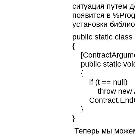
ситуация путем д
появится в %Prog
установки библио
public static clas
{
[ContractArgument
public static void
{
if (t == null)
throw new Argu
Contract.EndCon
}
}
Теперь мы можем 