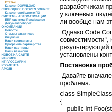
Статьи
разработчикам пр
Каталог DOWNLOAD
СВОБОДНОЕ ПО/OPEN SOURCE
у ключевых людей
Каталог свободного ПО
СИСТЕМЫ АВТОМАТИЗАЦИИ
ли вообще нам эт
ERP-система iRenaissance
Документооборот
О КОМПАНИИ
Однако Code Con
Новости
Отзывы заказчиков
Лицензии
совместимости", 
Наши координаты
Программа партнерства
результирующий ко
Наши партнеры
Наши вакансии
установлены конт
НОВОЕ НА САЙТЕ
ИТ-ЮМОР
ИТ-ГЛОССАРИЙ
Постановка про
RSS-ЛЕНТА
АРХИВ
Давайте вначале 
проблема.
class SimpleClass
{
public int Foo(str