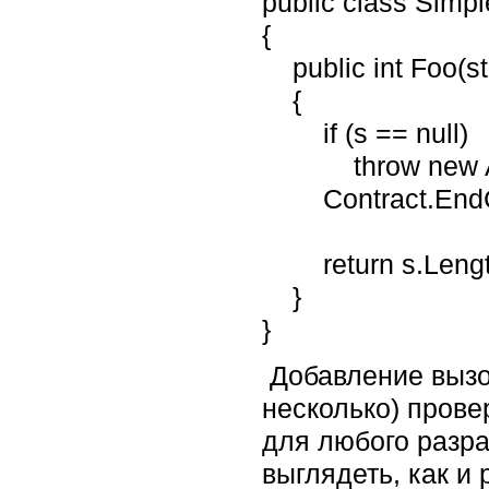
public class Simp
{
public int Foo(str
{
if (s == null)
throw new Argu
Contract.EndCon
return s.Lengt
}
}
Добавление вызов
несколько) прове
для любого разра
выглядеть, как и 