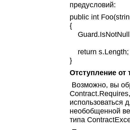
предусловий:
public int Foo(strin
{
Guard.IsNotNull(
return s.Length;
}
Отступление от т
Возможно, вы об
Contract.Requires
использоваться д
необобщенной вер
типа ContractExce