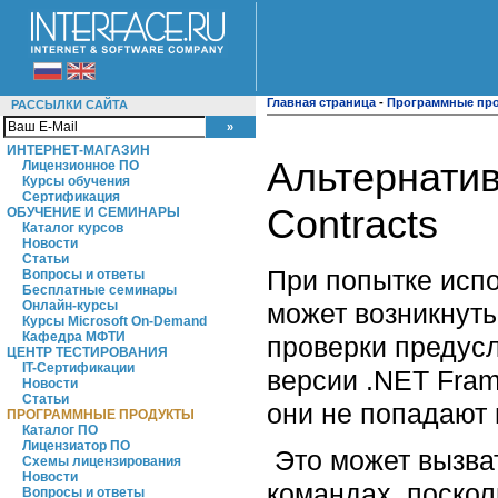
Главная страница
-
Программные пр
РАССЫЛКИ САЙТА
ИНТЕРНЕТ-МАГАЗИН
Альтернатив
Лицензионное ПО
Курсы обучения
Сертификация
Contracts
ОБУЧЕНИЕ И СЕМИНАРЫ
Каталог курсов
Новости
Статьи
При попытке испо
Вопросы и ответы
Бесплатные семинары
может возникнуть
Онлайн-курсы
Курсы Microsoft On-Demand
Кафедра МФТИ
проверки предусл
ЦЕНТР ТЕСТИРОВАНИЯ
IT-Сертификации
версии .NET Fram
Новости
Статьи
они не попадают 
ПРОГРАММНЫЕ ПРОДУКТЫ
Каталог ПО
Лицензиатор ПО
Это может вызва
Схемы лицензирования
Новости
командах, поскол
Вопросы и ответы