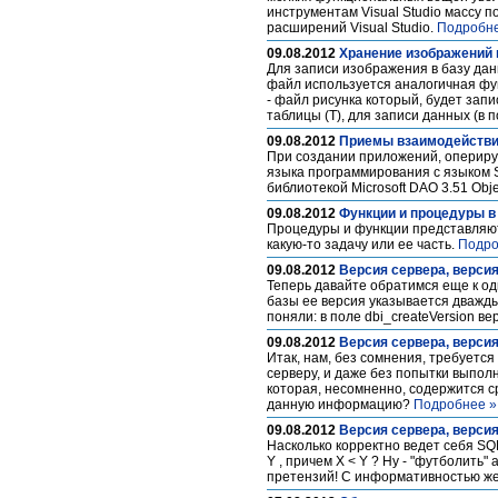
инструментам Visual Studio массу п
расширений Visual Studio.
Подробне
09.08.2012
Хранение изображений 
Для записи изображения в базу да
файл используется аналогичная фун
- файл рисунка который, будет запис
таблицы (Т), для записи данных (в 
09.08.2012
Приемы взаимодействия
При создании приложений, опериру
языка программирования с языком S
библиотекой Microsoft DAO 3.51 Objec
09.08.2012
Функции и процедуры в
Процедуры и функции представляют
какую-то задачу или ее часть.
Подро
09.08.2012
Версия сервера, версия
Теперь давайте обратимся еще к од
базы ее версия указывается дважды 
поняли: в поле dbi_createVersion в
09.08.2012
Версия сервера, версия
Итак, нам, без сомнения, требуетс
серверу, и даже без попытки выпол
которая, несомненно, содержится с
данную информацию?
Подробнее »
09.08.2012
Версия сервера, версия
Насколько корректно ведет себя SQ
Y , причем X < Y ? Ну - "футболить
претензий! С информативностью же