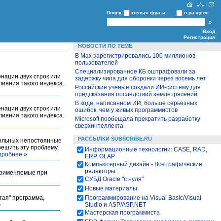
Поиск
точная фраза
в разделе
Вход
Регистрация
НОВОСТИ ПО ТЕМЕ
В Max зарегистрировались 100 миллионов
пользователей
Специализированное КБ оштрафовали за
нации двух строк или
задержку чипа для оборонки через восемь лет
лияния такого индекса.
Российские ученые создали ИИ‑систему для
предсказания последствий землетрясений
В коде, написанном ИИ, больше серьезных
нации двух строк или
ошибок, чем у живых программистов
лияния такого индекса.
Microsoft пообещала прекратить разработку
сверхинтеллекта
РАССЫЛКИ SUBSCRIBE.RU
угольных непостоянные
ешить эту проблему,
Информационные технологии: CASE, RAD,
дробнее »
ERP, OLAP
Компьютерный дизайн - Все графические
редакторы
применяемые при
СУБД Oracle "с нуля"
Новые материалы
тая" программа,
Программирование на Visual Basic/Visual
»
Studio и ASP/ASP.NET
Мастерская программиста