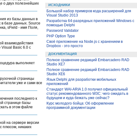
ще о двух полезнейших
ИСХОДНИКИ
Большой набор примеров кода расширений для
Visual Studio 2013
ния из базы данных в
Разработка 64-разрядных приложений Windows с
 в базе данных. Source
помощью Delphi
ка, sField - имя Поля,
Password Validator
PHP Option Type
Своё приложение на Node.js с хранением в
ей взаимодействия
Dropbox - это просто
isual Basic 6.0 с
ДОКУМЕНТАЦИЯ
Полное сравнение редакций Embarcadero RAD
роцедура выполняет
Studio XE7
Полное сравнение редакций Embarcadero RAD
Studio XE6
грузочной страницы
Язык Delphi для разработки мобильных
читатели уже и сами все
приложений
Стандарт WAI-ARIA 1.0 получил официальный
статус рекомендованного W3C: чего ожидать в
будущем и куда бежать уже сейчас?
лючения последнего к
той странице базы
Курс молодого бойца: Об оформлении
скать в этом файле
программной документации
ной на сервере версии
 с плюсом, никаких