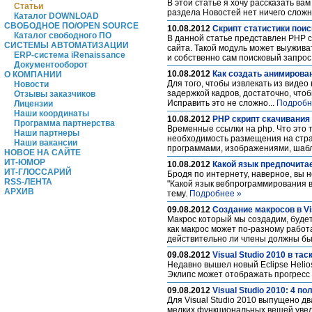
В этой статье я хочу рассказать ва
Статьи
раздела Новостей нет ничего сложно
Каталог DOWNLOAD
СВОБОДНОЕ ПО/OPEN SOURCE
10.08.2012
Cкрипт статистики пои
Каталог свободного ПО
В данной статье представлен PHP ск
СИСТЕМЫ АВТОМАТИЗАЦИИ
сайта. Такой модуль может выужива
ERP-система iRenaissance
и собственно сам поисковый запрос
Документооборот
10.08.2012
Как создать анимирован
О КОМПАНИИ
Для того, чтобы извлекать из виде
Новости
задержкой кадров, достаточно, чтоб
Отзывы заказчиков
Исправить это не сложно...
Подробн
Лицензии
Наши координаты
10.08.2012
PHP скрипт скачивани
Программа партнерства
Временные ссылки на php. Что это т
Наши партнеры
необходимость размещения на стран
Наши вакансии
программами, изображениями, шабло
НОВОЕ НА САЙТЕ
ИТ-ЮМОР
10.08.2012
Какой язык предпочита
ИТ-ГЛОССАРИЙ
Бродя по интернету, наверное, вы н
RSS-ЛЕНТА
"Какой язык вебпрограммирования 
АРХИВ
тему.
Подробнее »
09.08.2012
Создание макросов в Vis
Макрос который мы создадим, будет
как макрос может по-разному работ
действительно ли члены должны бы
09.08.2012
Visual Studio 2010 в та
Недавно вышел новый Eclipse Helios
Эклипс может отображать прогресс
09.08.2012
Visual Studio 2010: 4 
Для Visual Studio 2010 выпущено д
мелких функциональных вещей увели