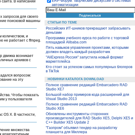
ЕRP-Форум. Творческие дискуссии о системах
о сайта. В написании
автоматизации
х запросов для своего
вание поисковой машины
СТАТЬИ ПО ТЕМЕ
Российских ИТ-шников прекращают забрасывать
деньгами
м количеством, и
Программа учебного курса по работе с торговой
ю не работает с ffmpeg.
площадкой Alibaba.com
Пять навыков управления проектами, которыми
должен владеть каждый разработчик
hp движка возникает
"AliExpress Россия" запустила новый формат
зличных архивов с
маркетплейса
Кто стоит за успехом самых популярных блогеров
в TikTok
 задался вопросом:
НОВИНКИ КАТАЛОГА DOWNLOAD
ование на эту
Полное сравнение редакций Embarcadero RAD
Studio XE7
Большой набор примеров кода расширений для
йства. Чтобы показать
Visual Studio 2013
сим у пользователя
Полное сравнение редакций Embarcadero RAD
Studio XE6
Обновлены инструменты сторонних
c OS X. В частности,
производителей для RAD Studio XE5, Delphi XE5 и
C++ Builder XE5 Update 2
"Газпром" объявил тендер на разработку
вление множества
планшета для Миллера
 к архитектурным