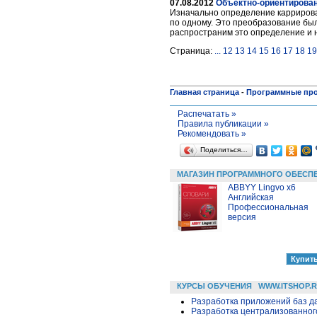
07.08.2012
Объектно-ориентирова
Изначально определение каррирова
по одному. Это преобразование был
распространим это определение и 
Страница:
...
12
13
14
15
16
17
18
19
Главная страница
-
Программные пр
Распечатать »
Правила публикации »
Рекомендовать »
Поделиться…
МАГАЗИН ПРОГРАММНОГО ОБЕСП
ABBYY Lingvo x6
Английская
Профессиональная
версия
КУРСЫ ОБУЧЕНИЯ
WWW.ITSHOP.
Разработка приложений баз дан
Разработка централизованного