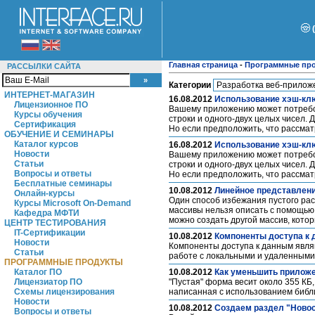
Главная страница
-
Программные пр
РАССЫЛКИ САЙТА
Категории
ИНТЕРНЕТ-МАГАЗИН
16.08.2012
Использование хэш-клю
Лицензионное ПО
Вашему приложению может потребова
Курсы обучения
строки и одного-двух целых чисел.
Сертификация
Но если предположить, что рассма
ОБУЧЕНИЕ И СЕМИНАРЫ
Каталог курсов
16.08.2012
Использование хэш-кл
Новости
Вашему приложению может потребова
Статьи
строки и одного-двух целых чисел.
Вопросы и ответы
Но если предположить, что рассма
Бесплатные семинары
10.08.2012
Линейное представлени
Онлайн-курсы
Один способ избежания пустого рас
Курсы Microsoft On-Demand
массивы нельзя описать с помощью 
Кафедра МФТИ
можно создать другой массив, кото
ЦЕНТР ТЕСТИРОВАНИЯ
IT-Сертификации
10.08.2012
Компоненты доступа к
Новости
Компоненты доступа к данным явля
Статьи
работе с локальными и удаленными
ПРОГРАММНЫЕ ПРОДУКТЫ
Каталог ПО
10.08.2012
Как уменьшить приложен
Лицензиатор ПО
"Пустая" форма весит около 355 КБ,
Схемы лицензирования
написанная с использованием библ
Новости
10.08.2012
Создаем раздел "Ново
Вопросы и ответы