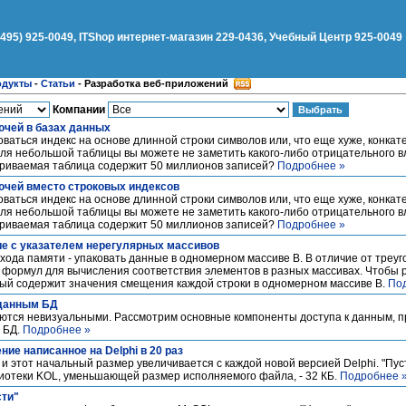
(495) 925-0049, ITShop интернет-магазин 229-0436, Учебный Центр 925-0049
одукты
-
Статьи
-
Разработка веб-приложений
Компании
чей в базах данных
ться индекс на основе длинной строки символов или, что еще хуже, конкате
 Для небольшой таблицы вы можете не заметить какого-либо отрицательного в
триваемая таблица содержит 50 миллионов записей?
Подробнее »
ючей вместо строковых индексов
ться индекс на основе длинной строки символов или, что еще хуже, конкате
 Для небольшой таблицы вы можете не заметить какого-либо отрицательного в
триваемая таблица содержит 50 миллионов записей?
Подробнее »
е с указателем нерегулярных массивов
хода памяти - упаковать данные в одномерном массиве В. В отличие от тре
формул для вычисления соответствия элементов в разных массивах. Чтобы р
рый содержит значения смещения каждой строки в одномерном массиве В.
По
 данным БД
ются невизуальными. Рассмотрим основные компоненты доступа к данным, 
 БД.
Подробнее »
ие написанное на Delphi в 20 раз
 и этот начальный размер увеличивается с каждой новой версией Delphi. "Пус
иотеки KOL, уменьшающей размер исполняемого файла, - 32 КБ.
Подробнее 
сти"