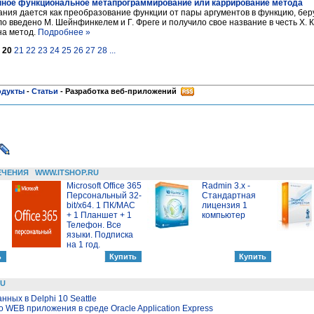
нное функциональное метапрограммирование или каррирование метода
ния дается как преобразование функции от пары аргументов в функцию, бе
о введено М. Шейнфинкелем и Г. Фреге и получило свое название в честь Х. 
на метод.
Подробнее »
20
21
22
23
24
25
26
27
28
...
одукты
-
Статьи
-
Разработка веб-приложений
ЕЧЕНИЯ
WWW.ITSHOP.RU
Microsoft Office 365
Radmin 3.x -
Персональный 32-
Стандартная
bit/x64. 1 ПК/MAC
лицензия 1
+ 1 Планшет + 1
компьютер
Телефон. Все
языки. Подписка
на 1 год.
RU
ных в Delphi 10 Seattle
 WEB приложения в среде Oracle Application Express