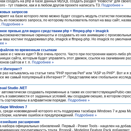
м как создать на php и базе данных MySQL создать раздел "Новости" для своег
го - тут главное, как и в любом другом проекте написать ТЗ.
Подробнее »
сковых запросов
рипт на базе которого легко можно будет создать модуль статистки поисковы
ть из поискового запроса, по которому пользователь попал на ваш сайт, наз
.
Подробнее »
ное превью для видео средствами php + ffmpeg-php + imagick
о высококачественные скриншоты и создавать из них анимацию с произвольны
ы ваш хостинг поддерживал php, imagick и ffmpeg-php. Но imagick по умолчани
ее »
я файлов по временным ссылкам
акое и с чем их едят? Все очень просто. Часто при построении какого-либо p
ицах сайта, которым будет управлять этот движок, ссылок на скачивание ра
нов сайтов и т. п.
Подробнее »
ет Интернет?
е раз натыкались на статьи типа "PHP против Perl" или "ASP vs PHP". Вот и я
все же самый популярный в Интернет?". Представляю мое глобальное исслед
ual Studio .NET
 автоматически создавать переменные а также их соответствующиеPubic-сво
ать в зависимости от заданных условий, мы создадим окошко, в котором спро
ть сортированы в алфавитном порядке.
Подробнее »
скбаре Windows 7
, среди нововведений которого есть поддержка таскбара Windows 7 и дока Ma
 сборки, наличие ошибок и предупреждений.
Подробнее »
полезнейших расширения
ва набора официальных обновлений. Первый - Power Tools - нацелен на доба
чивающих продуктивность труда. Второй - Modeling Feature Pack добавляет