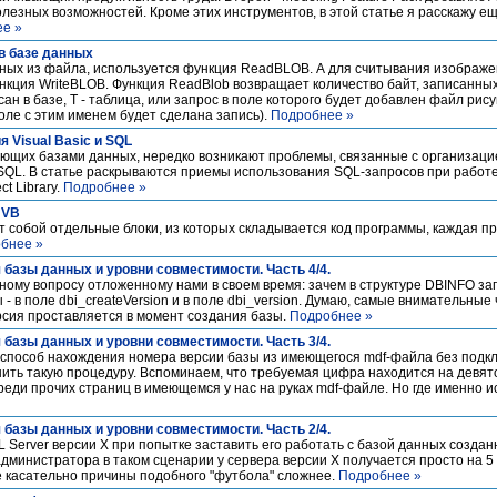
олезных возможностей. Кроме этих инструментов, в этой статье я расскажу е
е »
в базе данных
нных из файла, используется функция ReadBLOB. А для считывания изображе
кция WriteBLOB. Функция ReadBlob возвращает количество байт, записанных
ан в базе, T - таблица, или запрос в поле которого будет добавлен файл рисун
поле с этим именем будет cделана запись).
Подробнее »
 Visual Basic и SQL
ющих базами данных, нередко возникают проблемы, связанные с организаци
QL. В статье раскрываются приемы использования SQL-запросов при работе V
t Library.
Подробнее »
 VB
 собой отдельные блоки, из которых складывается код программы, каждая п
бнее »
 базы данных и уровни совместимости. Часть 4/4.
ному вопросу отложенному нами в своем время: зачем в структуре DBINFO за
- в поле dbi_createVersion и в поле dbi_version. Думаю, самые внимательные 
ерсия проставляется в момент создания базы.
Подробнее »
 базы данных и уровни совместимости. Часть 3/4.
я способ нахождения номера версии базы из имеющегося mdf-файла без подк
нить такую процедуру. Вспоминаем, что требуемая цифра находится на девя
реди прочих страниц в имеющемся у нас на руках mdf-файле. Но где именно и
 базы данных и уровни совместимости. Часть 2/4.
L Server версии X при попытке заставить его работать с базой данных создан
" администратора в таком сценарии у сервера версии X получается просто на 5
 касательно причины подобного "футбола" сложнее.
Подробнее »