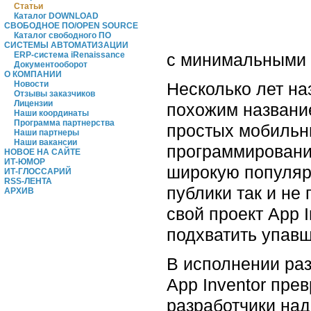
Статьи
Каталог DOWNLOAD
СВОБОДНОЕ ПО/OPEN SOURCE
Каталог свободного ПО
СИСТЕМЫ АВТОМАТИЗАЦИИ
с минимальными 
ERP-система iRenaissance
Документооборот
О КОМПАНИИ
Несколько лет на
Новости
Отзывы заказчиков
Лицензии
похожим название
Наши координаты
Программа партнерства
простых мобильны
Наши партнеры
Наши вакансии
программирования
НОВОЕ НА САЙТЕ
ИТ-ЮМОР
широкую популяр
ИТ-ГЛОССАРИЙ
RSS-ЛЕНТА
публики так и не
АРХИВ
свой проект App 
подхватить упав
В исполнении раз
App Inventor пре
разработчики над