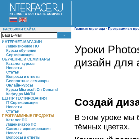
Главная страница
-
Программные пр
РАССЫЛКИ САЙТА
ИНТЕРНЕТ-МАГАЗИН
Уроки Photo
Лицензионное ПО
Курсы обучения
Сертификация
дизайн для 
ОБУЧЕНИЕ И СЕМИНАРЫ
Каталог курсов
Новости
Статьи
Вопросы и ответы
Бесплатные семинары
Онлайн-курсы
Курсы Microsoft On-Demand
Кафедра МФТИ
ЦЕНТР ТЕСТИРОВАНИЯ
Создай диз
IT-Сертификации
Новости
Статьи
В этом уроке мы 
ПРОГРАММНЫЕ ПРОДУКТЫ
Каталог ПО
Лицензиатор ПО
тёмных цветах.
Схемы лицензирования
Новости
Вопросы и ответы