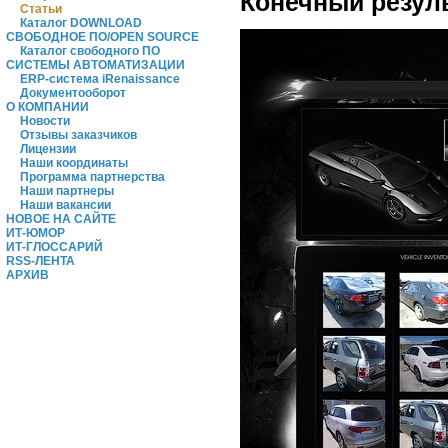
Конечный резуль
Статьи
Каталог DOWNLOAD
СВОБОДНОЕ ПО/OPEN SOURCE
Каталог свободного ПО
СИСТЕМЫ АВТОМАТИЗАЦИИ
ERP-система iRenaissance
Документооборот
О КОМПАНИИ
Новости
Отзывы заказчиков
Лицензии
Наши координаты
Программа партнерства
Наши партнеры
Наши вакансии
НОВОЕ НА САЙТЕ
ИТ-ЮМОР
ИТ-ГЛОССАРИЙ
RSS-ЛЕНТА
АРХИВ