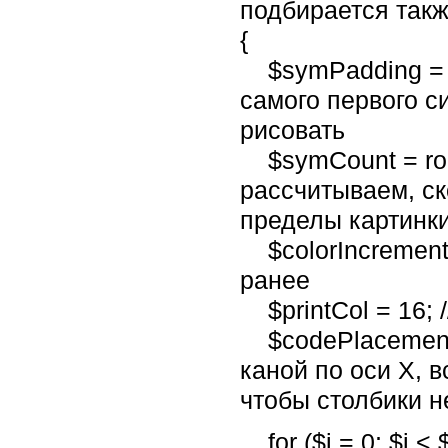
подбирается такж
{
$symPadding = ra
самого первого с
рисовать
$symCount = roun
рассчитываем, ск
пределы картинки
$colorIncrement 
ранее
$printCol = 16; 
$codePlacement = 
каной по оси X, 
чтобы столбики н
for ($i = 0; $i <