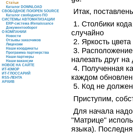
Статьи
Каталог DOWNLOAD
Итак, поставлен
СВОБОДНОЕ ПО/OPEN SOURCE
Каталог свободного ПО
СИСТЕМЫ АВТОМАТИЗАЦИИ
1. Столбики кода
ERP-система iRenaissance
Документооборот
случайно
О КОМПАНИИ
Новости
2. Яркость цвета
Отзывы заказчиков
Лицензии
3. Расположение
Наши координаты
Программа партнерства
Наши партнеры
налезать друг на 
Наши вакансии
НОВОЕ НА САЙТЕ
4. Полученная ка
ИТ-ЮМОР
ИТ-ГЛОССАРИЙ
каждом обновлен
RSS-ЛЕНТА
АРХИВ
5. Код не должен
Приступим, собст
Для начала надо 
"Матрице" исполь
языка). Последня