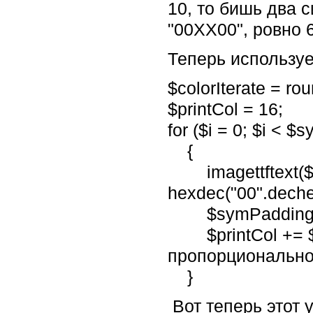
10, то бишь два с
"00XX00", ровно 
Теперь использу
$colorIterate = ro
$printCol = 16;
for ($i = 0; $i < $
{
imagettftext($im
hexdec("00".dechex(
$symPadding 
$printCol += $co
пропорционально
}
Вот теперь этот 