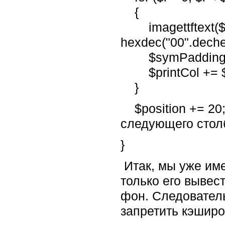
{
imagettftext($im
hexdec("00".dechex(
$symPadding 
$printCol += $c
}
$position += 20;
следующего стол
}
Итак, мы уже име
только его вывес
фон. Следователь
запретить кэширо