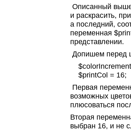
Описанный выше к
и раскрасить, пр
а последний, соо
переменная $prin
представлении.
Допишем перед ц
$colorIncrement 
$printCol = 16;
Первая переменна
возможных цветов
плюсоваться посл
Вторая переменна
выбран 16, и не 