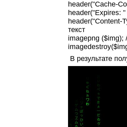
header("Cache-Con
header("Expires: "
header("Content-T
текст
imagepng ($img); 
imagedestroy($img
В результате пол