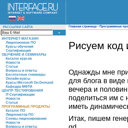
Главная страница
-
Программные пр
РАССЫЛКИ САЙТА
ИНТЕРНЕТ-МАГАЗИН
Рисуем код 
Лицензионное ПО
Курсы обучения
Сертификация
ОБУЧЕНИЕ И СЕМИНАРЫ
Каталог курсов
Новости
Статьи
Однажды мне при
Вопросы и ответы
Бесплатные семинары
для блога в виде
Онлайн-курсы
Курсы Microsoft On-Demand
Кафедра МФТИ
вечера и половин
ЦЕНТР ТЕСТИРОВАНИЯ
IT-Сертификации
поделиться им с 
Новости
Статьи
иметь динамическ
ПРОГРАММНЫЕ ПРОДУКТЫ
Каталог ПО
Лицензиатор ПО
Итак, пишем гене
Схемы лицензирования
Новости
gd.
Вопросы и ответы