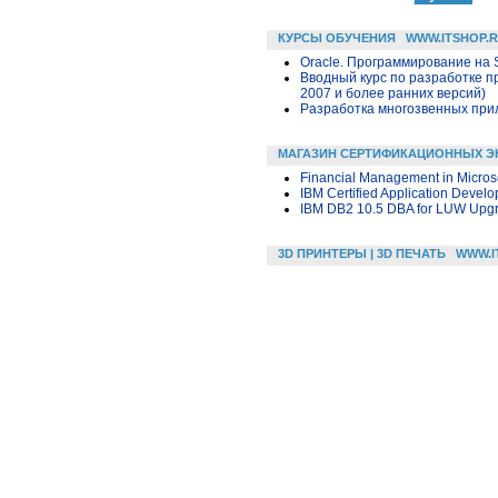
КУРСЫ ОБУЧЕНИЯ
WWW.ITSHOP.
Oracle. Программирование на 
Вводный курс по разработке п
2007 и более ранних версий)
Разработка многозвенных прило
МАГАЗИН СЕРТИФИКАЦИОННЫХ Э
Financial Management in Micros
IBM Certified Application Develo
IBM DB2 10.5 DBA for LUW Upgr
3D ПРИНТЕРЫ | 3D ПЕЧАТЬ
WWW.I