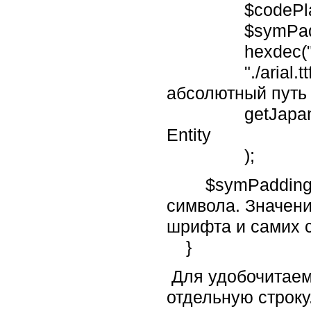
$codePlacement
$symPadding, /
hexdec("00".dec
"./arial.ttf",
абсолютный путь
getJapanSym() 
Entity
);
$symPadding += 
символа. Значени
шрифта и самих 
}
Для удобочитаем
отдельную строку