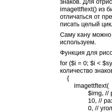
знаков. Для отри
imagettftext() из
отличаться от пр
писать целый цик
Саму кану можно 
используем.
Функция для рисо
for ($i = 0; $i <
количество знако
{
imagettftext(
$img, // рес
10, // разм
0, // угол накл