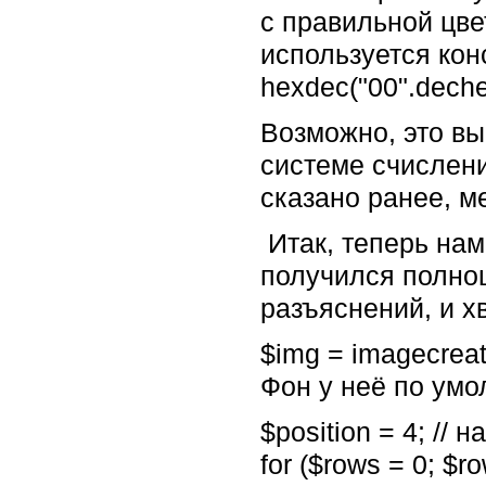
с правильной цве
используется кон
hexdec("00".dechex
Возможно, это вы
системе счислени
сказано ранее, м
Итак, теперь нам
получился полно
разъяснений, и х
$img = imagecreat
Фон у неё по умо
$position = 4; //
for ($rows = 0; $