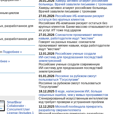
30.01.2026
Хакеры активно атакуют российские
больницы. Врачей завалили письмами с троянами
Хакеры активно атакуют российские больницы.
Врачей завалили письмами с троянами
енным циклом
27.01.2026
Российские ИБ-компании рискуют
остаться без крупных клиентов.
Российские ИБ-компании рискуют остаться без
ых, разработанное для
крупных клиентов. Банки массово отказываются от
их услуг. ИТ тоже под ударом
27.01.2026
Cоискатели прокачивают мягкие
навыки, работодатели ищут "жесткие"
ых, разработанное для
Говорят на разных языках: соискатели
прокачивают мягкие навыки, когда работодатели
ищут "жесткие"
on
Подробнее »
12.01.2026
Российские ученые создали
ИИ‑систему для предсказания последствий
землетрясений
бнее »
Российские ученые создали современную
ИИ‑систему для предсказания последствий
землетрясений
01.01.2026
Россияне за рубежом смогут
пользоваться "Госуслугами"
Россияне за рубежом смогут пользоваться
"Госуслугами"
18.12.2025
В коде, написанном ИИ, больше
серьезных ошибок, чем у живых программистов
Сгенерированный искусственным интеллектом
код требует проверки и устранения проблем
SmartBear
Collaborator -
12.12.2025
Microsoft пообещала прекратить
Concurrent User
разработку сверхинтеллекта
License (Includes 1
Microsoft пообещала прекратить разработку