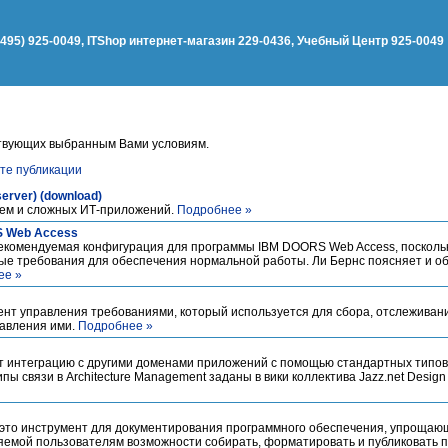
(495) 925-0049, ITShop интернет-магазин 229-0436, Учебный Центр 925-0049
твующих выбранным Вами условиям.
те публикации
server) (download)
тем и сложных ИТ-приложений.
Подробнее »
S Web Access
екомендуемая конфигурация для программы IBM DOORS Web Access, посколь
ые требования для обеспечения нормальной работы. Ли Бернс поясняет и о
ее »
ент управления требованиями, который используется для сбора, отслеживан
равления ими.
Подробнее »
 интеграцию с другими доменами приложений с помощью стандартных типов 
 связи в Architecture Management заданы в вики коллектива Jazz.net Design
ic - это инструмент для документирования программного обеспечения, упроща
яемой пользователям возможности собирать, форматировать и публиковать 