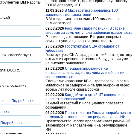
операторов связи. Сократят сроки на установку
трументов IBM Rational
СОРМ для нужд ФСБ
11.03.2026
В Max зарегистрировались 100
миллионов пользователей
 служб
В Max зарегистрировались 100 миллионов
пользователей
02.03.2026
Россияне сдают позиции. В стране
впервые за семь лет упала цифровая грамотность
Россияне сдают позиции. В стране впервые за
семь лет упала цифровая грамотность
28.02.2026
Госструктуры США страдают от
кибератак
Госструктуры США страдают от кибератак, потому
нах, способствует
что для их древнего сетевого оборудования уже
не выходят обновления
27.02.2026
Специализированное КБ
ional DOORS
оштрафовали за задержку чипа для оборонки
через восемь лет
Специализированное КБ оштрафовали на сотни
миллионов за задержку чипа для оборонки через
лона, создание
восемь лет после срыва сроков
20.02.2026
Каждый четвертый ИT-специалист
опасается сокращений
tional.
Подробнее »
Каждый четвертый ИT-специалист опасается
сокращений
нее »
06.02.2026
Правительство России прорабатывает
рамочный законопроект по регулированию ИИ
Правительство России прорабатывает рамочный
.
Подробнее »
законопроект, направленный на регулирование
ИИ
предприятия -