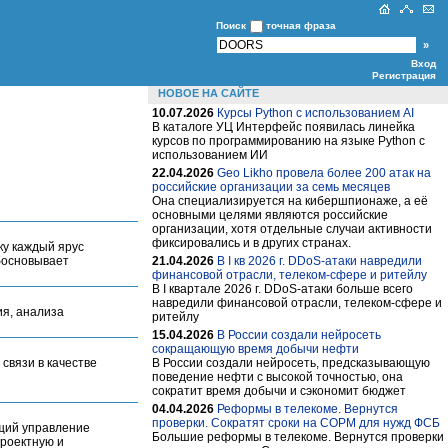
Поиск
точная фраза
Вход
Регистрация
НОВОЕ НА САЙТЕ
10.07.2026
Курсы Python c использованием AI
В каталоге УЦ Интерфейс появилась линейка
курсов по программированию на языке Python c
использованием ИИ
22.04.2026
Geo Likho провела более 200 атак на
российские организации за семь месяцев
Она специализируется на кибершпионаже, а её
основными целями являются российские
организации, хотя отдельные случаи активности
фиксировались и в других странах.
ку каждый ярус
босновывает
21.04.2026
В I кв 2026 г. DDoS-атаки навредили
финансовой отрасли, телеком-сфере и ритейлу
В I квартале 2026 г. DDoS-атаки больше всего
навредили финансовой отрасли, телеком-сфере и
ия, анализа
ритейлу
15.04.2026
В России создали нейросеть
сокращающую время добычи нефти
связи в качестве
В России создали нейросеть, предсказывающую
поведение нефти с высокой точностью, она
сократит время добычи и сэкономит бюджет
04.04.2026
Реформы в телекоме. Вернутся
проверки. Сократят сроки на СОРМ для нужд ФСБ
ющий управление
Большие реформы в телекоме. Вернутся проверки
проектную и