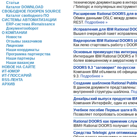
техническую документацию в интер
Статьи
/ Telelogic и популярных инструмен
Каталог DOWNLOAD
СВОБОДНОЕ ПО/OPEN SOURCE
Расширение Rational DOORS для ве
Каталог свободного ПО
Обмен данными OSLC между доменам
СИСТЕМЫ АВТОМАТИЗАЦИИ
REST.
Подробнее »
ERP-система iRenaissance
Документооборот
Исправления для IBM Rational DO
О КОМПАНИИ
Вышел очередной пакет исправлени
Новости
Видеоролик IBM Rational DOORS (d
Отзывы заказчиков
Как легко стартовать работу с DO
Лицензии
Наши координаты
Основные преимущества интеграции
Программа партнерства
Интеграция IBM Rational DOORS и T
Наши партнеры
более взвешенному и аккуратному
Наши вакансии
НОВОЕ НА САЙТЕ
DOORS 9.3 "заговорил" по-русски
ИТ-ЮМОР
Компания IBM объявила об официал
ИТ-ГЛОССАРИЙ
9.3.
Подробнее »
RSS-ЛЕНТА
Создание шаблонов Rational Publi
АРХИВ
В данном документе представлены:
внутренней структуры шаблона.
По
Декабрьский выпуск продуктов IBM
Компания Интерфейс, один из ключе
Учебное пособие Первые шаги в R
Позволяет попробовать основные в
Rational DOORS как приемник слу
IBM® Rational DOORS получает об
Средства Telelogic для оптимизац
Обзор пакета программных средств