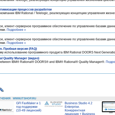
 оптимизации процессов разработки
компании IBM Rational / Telelogic, реализующих концепцию управления жизн
ое, клиент-серверное программное обеспечение по управлению базами данн
ями.
Подробнее »
ое, клиент-серверное программное обеспечение по управлению базами данн
ями.
Подробнее »
n. Пробная версия (FAQ)
му использованию программного продукта IBM Rational DOORS Next Generati
al Quality Manager (видео)
on between IBM® Rational® DOORS® and IBM® Rational® Quality Manager®.
Подро
ЕЧЕНИЯ
WWW.ITSHOP.RU
GFI FaxMaker и 1
Business Studio 4.2
год поддержки
Enterprise.
(10-49 лицензий)
Конкурентная
лицензия + Business