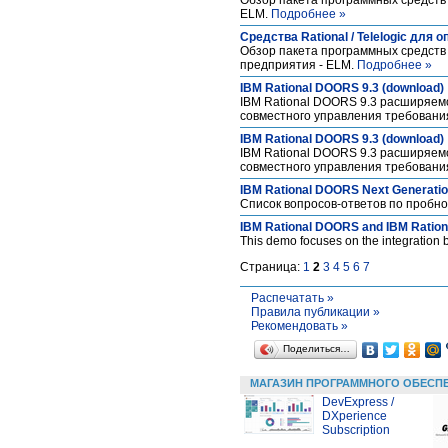
ELM.
Подробнее »
Средства Rational / Telelogic для
Обзор пакета программных средств 
предприятия - ELM.
Подробнее »
IBM Rational DOORS 9.3 (download)
IBM Rational DOORS 9.3 расширяем
совместного управления требовани
IBM Rational DOORS 9.3 (download)
IBM Rational DOORS 9.3 расширяем
совместного управления требовани
IBM Rational DOORS Next Generatio
Список вопросов-ответов по пробно
IBM Rational DOORS and IBM Ration
This demo focuses on the integrati
Страница:
1
2
3
4
5
6
7
Распечатать »
Правила публикации »
Рекомендовать »
Поделиться…
МАГАЗИН ПРОГРАММНОГО ОБЕСП
DevExpress /
DXperience
Subscription