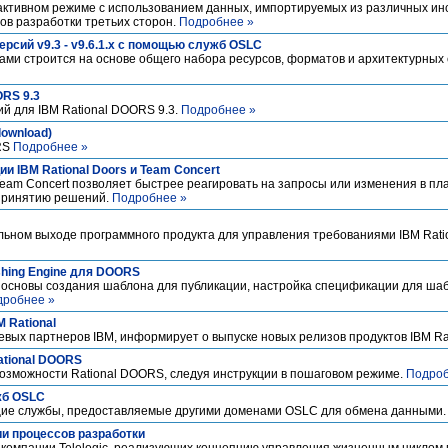
активном режиме с использованием данных, импортируемых из различных инс
тов разработки третьих сторон.
Подробнее »
рсий v9.3 - v9.6.1.x с помощью служб OSLC
и строится на основе общего набора ресурсов, форматов и архитектурных
ORS 9.3
й для IBM Rational DOORS 9.3.
Подробнее »
ownload)
ORS
Подробнее »
 IBM Rational Doors и Team Concert
eam Concert позволяет быстрее реагировать на запросы или изменения в пла
 принятию решений.
Подробнее »
ьном выходе программного продукта для управления требованиями IBM Rat
shing Engine для DOORS
 основы создания шаблона для публикации, настройка спецификации для шаб
дробнее »
 Rational
вых партнеров IBM, информирует о выпуске новых релизов продуктов IBM Ra
ational DOORS
озможности Rational DOORS, следуя инструкции в пошаговом режиме.
Подроб
жб OSLC
щие службы, предоставляемые другими доменами OSLC для обмена данными
ии процессов разработки
 компании Telelogic, реализующих концепцию управления жизненным циклом 