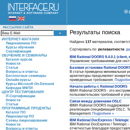
РАССЫЛКИ САЙТА
Результаты поиска
ИНТЕРНЕТ-МАГАЗИН
Найдено
137
материалов, соответс
Лицензионное ПО
Курсы обучения
Сортировать по:
релевантности
да
Сертификация
ОБУЧЕНИЕ И СЕМИНАРЫ
IBM Rational DOORS 9.4.0.1 (client, 
Каталог курсов
Управление требованиями для сис
Новости
Базовая установка Rational DOOR
Статьи
В статье приведена минимальная р
Вопросы и ответы
архитектуры предъявляет конкретн
Бесплатные семинары
приведенные требования.
Подробн
Онлайн-курсы
Курсы Microsoft On-Demand
Начало работы с Rational DOORS
Кафедра МФТИ
IBM® Rational DOORS - это инструм
ЦЕНТР ТЕСТИРОВАНИЯ
пользовательских требований и уп
IT-Сертификации
Новости
Связи между доменами OSLC
Статьи
IBM® Rational DOORS поддерживает
ПРОГРАММНЫЕ ПРОДУКТЫ
реализации спецификаций OSLC. Типы
Каталог ПО
Management.
Подробнее »
Лицензиатор ПО
IBM Rational DocExpress / Telelogic
Схемы лицензирования
IBM Rational DocExpress / Telelog
Новости
отчетностью благодаря предоставл
Вопросы и ответы