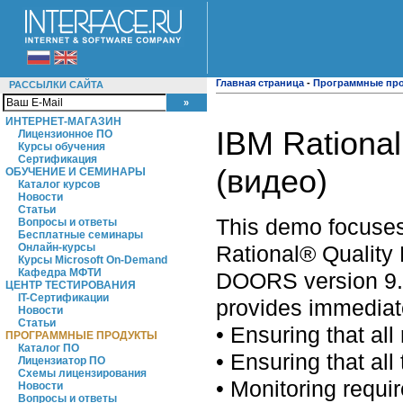
Главная страница
-
Программные пр
РАССЫЛКИ САЙТА
ИНТЕРНЕТ-МАГАЗИН
IBM Rationa
Лицензионное ПО
Курсы обучения
Сертификация
(видео)
ОБУЧЕНИЕ И СЕМИНАРЫ
Каталог курсов
Новости
Статьи
This demo focuse
Вопросы и ответы
Бесплатные семинары
Rational® Quality 
Онлайн-курсы
Курсы Microsoft On-Demand
Кафедра МФТИ
DOORS version 9.4.
ЦЕНТР ТЕСТИРОВАНИЯ
IT-Сертификации
provides immediat
Новости
Статьи
• Ensuring that all
ПРОГРАММНЫЕ ПРОДУКТЫ
Каталог ПО
• Ensuring that al
Лицензиатор ПО
Схемы лицензирования
• Monitoring requi
Новости
Вопросы и ответы