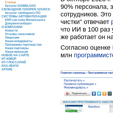
Статьи
90% персонала, 
Каталог DOWNLOAD
СВОБОДНОЕ ПО/OPEN SOURCE
сотрудников. Это
Каталог свободного ПО
СИСТЕМЫ АВТОМАТИЗАЦИИ
чистки" отвечает
ERP-система iRenaissance
Документооборот
О КОМПАНИИ
что ИИ в 100 раз
Новости
Отзывы заказчиков
же работает он н
Лицензии
Наши координаты
Программа партнерства
Согласно оценке
Наши партнеры
Наши вакансии
млн
программист
НОВОЕ НА САЙТЕ
ИТ-ЮМОР
ИТ-ГЛОССАРИЙ
RSS-ЛЕНТА
АРХИВ
Главная страница
-
Программные пр
Распечатать »
Правила публикации »
Рекомендовать »
Поделиться…
МАГАЗИН ПРОГРАММНОГО ОБЕСП
Bamboo