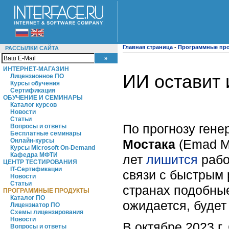
Главная страница
-
Программные пр
РАССЫЛКИ САЙТА
ИНТЕРНЕТ-МАГАЗИН
ИИ оставит 
Лицензионное ПО
Курсы обучения
Сертификация
ОБУЧЕНИЕ И СЕМИНАРЫ
Каталог курсов
Новости
Статьи
По прогнозу гене
Вопросы и ответы
Бесплатные семинары
Мостака
(Emad Mo
Онлайн-курсы
Курсы Microsoft On-Demand
Кафедра МФТИ
лет
лишится
рабо
ЦЕНТР ТЕСТИРОВАНИЯ
IT-Сертификации
связи с быстрым 
Новости
Статьи
странах подобные
ПРОГРАММНЫЕ ПРОДУКТЫ
Каталог ПО
ожидается, будет
Лицензиатор ПО
Схемы лицензирования
Новости
В октябре 2023 г
Вопросы и ответы