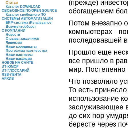
(прежде) инвесто
Статьи
Каталог DOWNLOAD
обогащением бол
СВОБОДНОЕ ПО/OPEN SOURCE
Каталог свободного ПО
СИСТЕМЫ АВТОМАТИЗАЦИИ
Потом внезапно о
ERP-система iRenaissance
Документооборот
компьютерах - пок
О КОМПАНИИ
Новости
последовавшей в
Отзывы заказчиков
Лицензии
Наши координаты
Прошло еще неско
Программа партнерства
Наши партнеры
все пришло в ра
Наши вакансии
НОВОЕ НА САЙТЕ
ИТ-ЮМОР
мир. Постепенно 
ИТ-ГЛОССАРИЙ
RSS-ЛЕНТА
АРХИВ
Что позволило ус
То есть принесло
использование к
заслуживающее в
до сих пор умудр
бересте через по