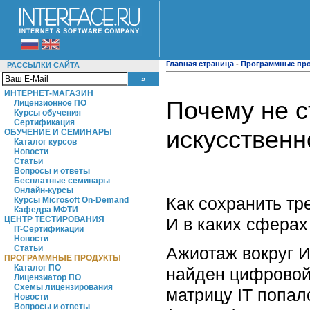
Главная страница
-
Программные пр
РАССЫЛКИ САЙТА
ИНТЕРНЕТ-МАГАЗИН
Почему не с
Лицензионное ПО
Курсы обучения
Сертификация
искусственн
ОБУЧЕНИЕ И СЕМИНАРЫ
Каталог курсов
Новости
Статьи
Вопросы и ответы
Бесплатные семинары
Онлайн-курсы
Как сохранить тр
Курсы Microsoft On-Demand
Кафедра МФТИ
И в каких сфера
ЦЕНТР ТЕСТИРОВАНИЯ
IT-Сертификации
Новости
Ажиотаж вокруг И
Статьи
ПРОГРАММНЫЕ ПРОДУКТЫ
Каталог ПО
найден цифровой 
Лицензиатор ПО
Схемы лицензирования
матрицу IT попал
Новости
Вопросы и ответы