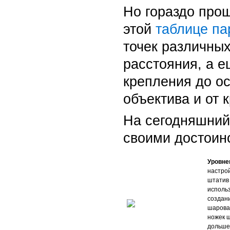
Но гораздо прощ
этой
таблице па
точек различных
расстояния, а 
крепления до ос
объектива и от 
На сегодняшний
своими достоин
Уровне
настрой
штатив
использ
создан
шаровая
ножек ш
дольше