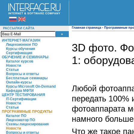
Главная страница
-
Программные пр
РАССЫЛКИ САЙТА
ИНТЕРНЕТ-МАГАЗИН
3D фото. Фо
Лицензионное ПО
Курсы обучения
Сертификация
1: оборудов
ОБУЧЕНИЕ И СЕМИНАРЫ
Каталог курсов
Новости
Статьи
Вопросы и ответы
Бесплатные семинары
Онлайн-курсы
Любой фотоаппа
Курсы Microsoft On-Demand
Кафедра МФТИ
ЦЕНТР ТЕСТИРОВАНИЯ
передать 100% 
IT-Сертификации
Новости
фотоаппарата м
Статьи
ПРОГРАММНЫЕ ПРОДУКТЫ
Каталог ПО
намного больше
Лицензиатор ПО
Схемы лицензирования
Новости
Что же такое п
Вопросы и ответы