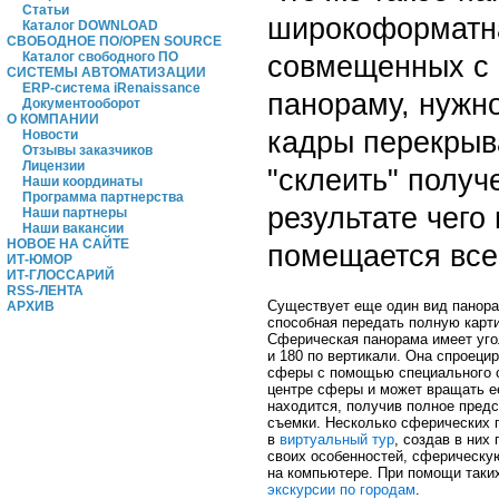
Статьи
широкоформатна
Каталог DOWNLOAD
СВОБОДНОЕ ПО/OPEN SOURCE
совмещенных с 
Каталог свободного ПО
СИСТЕМЫ АВТОМАТИЗАЦИИ
ERP-система iRenaissance
панораму, нужно
Документооборот
О КОМПАНИИ
кадры перекрыва
Новости
Отзывы заказчиков
Лицензии
"склеить" полу
Наши координаты
Программа партнерства
результате чего
Наши партнеры
Наши вакансии
НОВОЕ НА САЙТЕ
помещается все
ИТ-ЮМОР
ИТ-ГЛОССАРИЙ
RSS-ЛЕНТА
Существует еще один вид панора
АРХИВ
способная передать полную карт
Сферическая панорама имеет угол
и 180 по вертикали. Она спроеци
сферы с помощью специального со
центре сферы и может вращать ее
находится, получив полное предс
съемки. Несколько сферических 
в
виртуальный тур
, создав в них
своих особенностей, сферическу
на компьютере. При помощи таки
экскурсии по городам
.