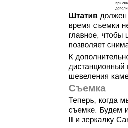
при сши
дополн
Штатив
должен 
время съемки не
главное, чтобы
позволяет сним
К дополнительн
дистанционный 
шевеления кам
Съемка
Теперь, когда м
съемке. Будем 
II
и зеркалку
Ca