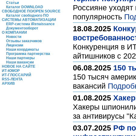
Статьи
Россияне уходят 
Каталог DOWNLOAD
СВОБОДНОЕ ПО/OPEN SOURCE
популярность
По
Каталог свободного ПО
СИСТЕМЫ АВТОМАТИЗАЦИИ
ERP-система iRenaissance
18.08.2025
Конку
Документооборот
О КОМПАНИИ
востребованнос
Новости
Отзывы заказчиков
Конкуренция в ИТ
Лицензии
Наши координаты
Программа партнерства
айтишников с 202
Наши партнеры
Наши вакансии
06.08.2025
150 т
НОВОЕ НА САЙТЕ
ИТ-ЮМОР
150 тысяч америк
ИТ-ГЛОССАРИЙ
RSS-ЛЕНТА
АРХИВ
вакансий
Подроб
01.08.2025
Хакер
Хакеры шпионили
за антивирусы "К
03.07.2025
РФ по