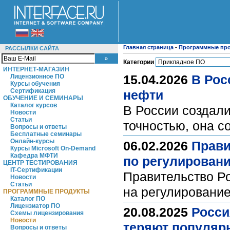
Главная страница
-
Программные пр
РАССЫЛКИ САЙТА
Категории
ИНТЕРНЕТ-МАГАЗИН
15.04.2026
В Рос
Лицензионное ПО
Курсы обучения
Сертификация
нефти
ОБУЧЕНИЕ И СЕМИНАРЫ
Каталог курсов
В России создал
Новости
Статьи
точностью, она с
Вопросы и ответы
Бесплатные семинары
Онлайн-курсы
06.02.2026
Прави
Курсы Microsoft On-Demand
Кафедра МФТИ
по регулирован
ЦЕНТР ТЕСТИРОВАНИЯ
IT-Сертификации
Правительство Р
Новости
Статьи
на регулировани
ПРОГРАММНЫЕ ПРОДУКТЫ
Каталог ПО
Лицензиатор ПО
20.08.2025
Росси
Схемы лицензирования
Новости
теряют популяр
Вопросы и ответы