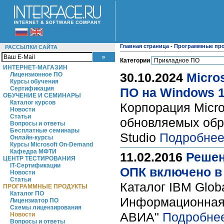
Главная страница
-
Программные пр
РАССЫЛКИ САЙТА
Категории
ИНТЕРНЕТ-МАГАЗИН
30.10.2024
Micro
Лицензионное ПО
Курсы обучения
Сертификация
ПО на Windows 
ОБУЧЕНИЕ И СЕМИНАРЫ
Каталог курсов
Корпорация Micro
Новости
Статьи
обновляемых обра
Вопросы и ответы
Бесплатные семинары
Studio
Подробнее
Онлайн-курсы
Курсы Microsoft On-Demand
Кафедра МФТИ
11.02.2016
Решен
ЦЕНТР ТЕСТИРОВАНИЯ
IT-Сертификации
ОПК включено в 
Новости
Статьи
Каталог IBM Globa
ПРОГРАММНЫЕ ПРОДУКТЫ
Каталог ПО
Информационная 
Лицензиатор ПО
Схемы лицензирования
АВИА"
Подробне
Новости
Вопросы и ответы