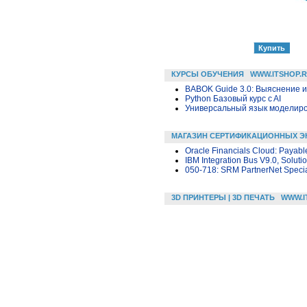
КУРСЫ ОБУЧЕНИЯ
WWW.ITSHOP.
BABOK Guide 3.0: Выяснение 
Python Базовый курс c AI
Универсальный язык моделиров
МАГАЗИН СЕРТИФИКАЦИОННЫХ Э
Oracle Financials Cloud: Payabl
IBM Integration Bus V9.0, Solut
050-718: SRM PartnerNet Specia
3D ПРИНТЕРЫ | 3D ПЕЧАТЬ
WWW.I