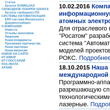
Статьи
10.02.2016
Компа
Каталог DOWNLOAD
СВОБОДНОЕ ПО/OPEN SOURCE
информационную
Каталог свободного ПО
СИСТЕМЫ АВТОМАТИЗАЦИИ
атомных электр
ERP-система iRenaissance
Документооборот
О КОМПАНИИ
Для отраслевого 
Новости
Отзывы заказчиков
"Росатом" разра
Лицензии
Наши координаты
система "Автома
Программа партнерства
Наши партнеры
моделей проекто
Наши вакансии
НОВОЕ НА САЙТЕ
РОКС.
Подробнее
ИТ-ЮМОР
ИТ-ГЛОССАРИЙ
RSS-ЛЕНТА
18.10.2015
Наша 
АРХИВ
международной в
Программно-аппа
разрешающую спо
технологическими
лазерные.
Подро