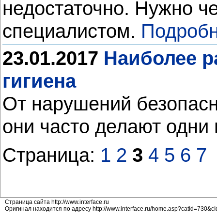
недостаточно. Нужно ч
специалистом.
Подробн
23.01.2017
Наиболее р
гигиена
От нарушений безопасн
они часто делают одни 
Страница:
1
2
3
4
5
6
7
Страница сайта http://www.interface.ru
Оригинал находится по адресу http://www.interface.ru/home.asp?catId=730&