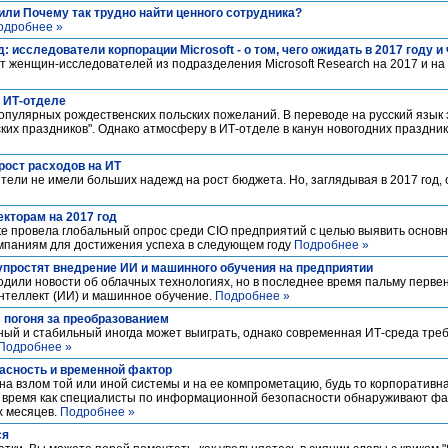
или Почему так трудно найти ценного сотрудника?
одробнее »
д: исследователи корпорации Microsoft - о том, чего ожидать в 2017 году и
от женщин-исследователей из подразделения Microsoft Research на 2017 и на
 ИТ-отделе
 популярных рождественских польских пожеланий. В переводе на русский язык
их праздников". Однако атмосферу в ИТ-отделе в канун новогодних праздник
рост расходов на ИТ
тели не имели больших надежд на рост бюджета. Но, заглядывая в 2017 год,
екторам на 2017 год
te провела глобальный опрос среди CIO предприятий с целью выявить основ
омпаниям для достижения успеха в следующем году
Подробнее »
 упростят внедрение ИИ и машинного обучения на предприятии
дили новости об облачных технологиях, но в последнее время пальму первен
интеллект (ИИ) и машинное обучение.
Подробнее »
 погоня за преобразованием
ный и стабильный иногда может выиграть, однако современная ИТ-среда треб
Подробнее »
асность и временной фактор
а взлом той или иной системы и на ее компрометацию, будь то корпоративн
 то время как специалисты по информационной безопасности обнаруживают фа
х месяцев.
Подробнее »
ся