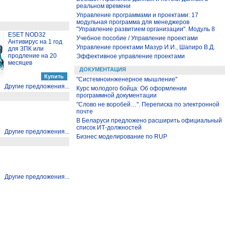
реальном времени
Управление программами и проектами: 17
модульная программа для менеджеров
"Управление развитием организации". Модуль 8
ESET NOD32
Учебное пособие / Управление проектами
Антивирус на 1 год
Управление проектами Мазур И.И., Шапиро В.Д.
для 3ПК или
продление на 20
Эффективное управление проектами
месяцев
ДОКУМЕНТАЦИЯ
"Системноинженерное мышление"
Другие предложения...
Курс молодого бойца: Об оформлении
программной документации
"Слово не воробей…". Переписка по электронной
почте
В Беларуси предложено расширить официальный
список ИТ-должностей
Другие предложения...
Бизнес моделирование по RUP
Другие предложения...
Другие предложения...