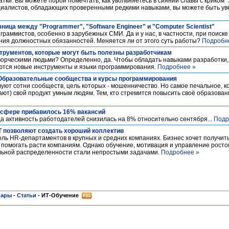
тки. Вы можете порой помечтать, как увольняетесь в сиянии славы с криком "
циалистов, обладающих проверенными редкими навыками, вы можете быть уве
зница между "Programmer", "Software Engineer" и "Computer Scientist"
граммистов, особенно в зарубежных СМИ. Да и у нас, в частности, при поиск
ния должностных обязанностей. Меняется ли от этого суть работы?
Подробн
трументов, которые могут быть полезны разработчикам
ворческими людьми? Определенно, да. Чтобы обладать навыками разработки,
ляются новые инструменты и языки программирования.
Подробнее »
Образовательные сообщества и курсы программирования
уют сотни сообществ, цель которых - мошенничество. Но самое печальное, к
ют) свой продукт умным людям. Тем, кто стремится повысить своё образован
Т-сфере прибавилось 16% вакансий
да активность работодателей снизилась на 8% относительно сентября...
Подр
ИТ позволяют создать хороший коллектив
оль HR-департаментов в крупных и средних компаниях. Бизнес хочет получит
и помогать расти компаниям. Однако обучение, мотивация и управление росто
льной распределенности стали непростыми задачами.
Подробнее »
нары
-
Статьи
-
ИТ-Обучение