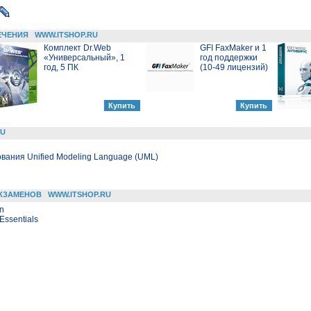
ЕЧЕНИЯ
WWW.ITSHOP.RU
Комплект Dr.Web
GFI FaxMaker и 1
«Универсальный», 1
год поддержки
год, 5 ПК
(10-49 лицензий)
RU
ания Unified Modeling Language (UML)
КЗАМЕНОВ
WWW.ITSHOP.RU
on
Essentials
TSHOP.RU