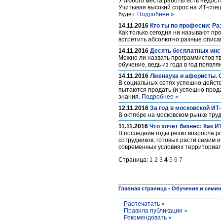
У любого места работы есть недоста
Учитывая высокий спрос на ИТ-спе
будет.
Подробнее »
14.11.2016
Кто ты по професии: Ра
Как только сегодня ни называют про
встретить абсолютно разные описа
14.11.2016
Десять бесплатных инс
Можно ли назвать программистов т
обучение, ведь из года в год появ
14.11.2016
Лженаука и аферисты. 
В социальных сетях успешно действ
пытаются продать (и успешно прода
знания.
Подробнее »
12.11.2016
За год в московской И
В октябре на московском рынке тру
11.11.2016
Что хочет бизнес: Как 
В последние годы резко возросла р
сотрудников, готовых расти самим 
современных условиях территориа
Страница:
1
2
3
4
5
6
7
Главная страница
-
Обучение и семи
Распечатать »
Правила публикации »
Рекомендовать »