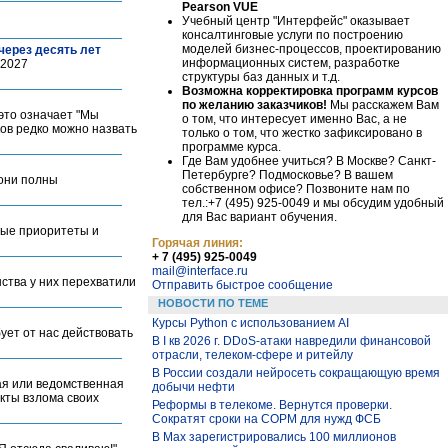
Pearson VUE
Учебный центр "Интерфейс" оказывает
консалтинговые услуги по построению
моделей бизнес-процессов, проектированию
 через десять лет
информационных систем, разработке
 2027
структуры баз данных и т.д.
Возможна корректировка программ курсов
по желанию заказчиков!
Мы расскажем Вам
 это означает "Мы
о том, что интересует именно Вас, а не
ов редко можно назвать
только о том, что жестко зафиксировано в
программе курса.
Где Вам удобнее учиться? В Москве? Санкт-
Петербурге? Подмосковье? В вашем
 они полны
собственном офисе? Позвоните нам по
тел.:+7 (495) 925-0049 и мы обсудим удобный
для Вас вариант обучения.
ные приоритеты и
Горячая линия:
+ 7 (495) 925-0049
mail@interface.ru
ства у них перехватили
Отправить быстрое сообщение
НОВОСТИ ПО ТЕМЕ
Курсы Python c использованием AI
ует от нас действовать
В I кв 2026 г. DDoS-атаки навредили финансовой
отрасли, телеком-сфере и ритейлу
В России создали нейросеть сокращающую время
ая или ведомственная
добычи нефти
кты взлома своих
Реформы в телекоме. Вернутся проверки.
Сократят сроки на СОРМ для нужд ФСБ
В Max зарегистрировались 100 миллионов