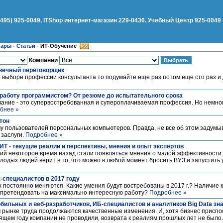
(495) 925-0049, ITShop интернет-магазин 229-0436, Учебный Центр 925-0049
нары
-
Статьи
-
ИТ-Обучение
Компании
вечный переговорщик
о выборе профессии консультанта то подумайте еще раз потом еще сто раз и 
 работу программистом? От резюме до испытательного срока
вание - это супервостребованная и супероплачиваемая профессия. Но немног
бнее »
тон
 пользователей персональных компьютеров. Правда, не все об этом задумыв
 заслуги.
Подробнее »
Т - текущие реалии и перспективы, мнения и опыт экспертов
й некоторое время назад стали появляться мнения о малой эффективности
олодых людей верит в то, что можно в любой момент бросить ВУЗ и запустить
-специалистов в 2017 году
x постоянно меняются. Какие умения будут востребованы в 2017 г.? Наличие 
ы претендовать на максимально интересную работу?
Подробнее »
обильных и веб-разработчиков, ИБ-специалистов и аналитиков Big Data з
м рынке труда продолжаются качественные изменения. И, хотя бизнес приспос
ящем году компании не проводили, возврата к реалиям прошлых лет не было