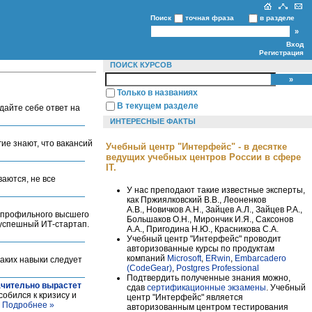
Поиск
точная фраза
в разделе
Вход
Регистрация
ПОИСК КУРСОВ
Только в названиях
В текущем разделе
дайте себе ответ на
ИНТЕРЕСНЫЕ ФАКТЫ
ие знают, что вакансий
Учебный центр "Интерфейс" - в десятке
ведущих учебных центров России в сфере
IT.
аются, не все
У нас преподают такие известные эксперты,
как Пржиялковский В.В., Леоненков
А.В., Новичков А.Н., Зайцев А.Л., Зайцев Р.А.,
 профильного высшего
Большаков О.Н., Мирончик И.Я., Саксонов
 успешный ИТ-стартап.
А.А., Пригодина Н.Ю., Красникова С.А.
Учебный центр "Интерфейс" проводит
авторизованные курсы по продуктам
компаний
Microsoft
,
ERwin
,
Embarcadero
каких навыки следует
(CodeGear)
,
Postgres Professional
Подтвердить полученные знания можно,
начительно вырастет
сдав
сертификационные экзамены
. Учебный
обился к кризису и
центр "Интерфейс" является
.
Подробнее »
авторизованным центром тестирования