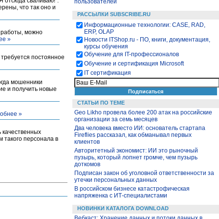
Я отсюда сваливаю!".
пользователей
рены, что так оно и
РАССЫЛКИ SUBSCRIBE.RU
Информационные технологии: CASE, RAD,
ERP, OLAP
е работы, можно
ее »
Новости ITShop.ru - ПО, книги, документация,
курсы обучения
Обучение для IT-профессионалов
 требуется постоянное
Обучение и сертификация Microsoft
IT сертификация
огда мошенники
ие и получить новые
СТАТЬИ ПО ТЕМЕ
Geo Likho провела более 200 атак на российские
обнее »
организации за семь месяцев
Два человека вместо ИИ: основатель стартапа
ь качественных
Fireflies рассказал, как обманывал первых
м такого персонала в
клиентов
Авторитетный экономист: ИИ это рыночный
пузырь, который лопнет громче, чем пузырь
доткомов
Подписан закон об уголовной ответственности за
утечки персональных данных
В российском бизнесе катастрофическая
напряженка с ИТ-специалистами
НОВИНКИ КАТАЛОГА DOWNLOAD
Вебкаст: Хранение данных и потоки данных в