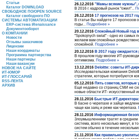
Статьи
26.12.2016
"Мамы всякие нужны", 
Каталог DOWNLOAD
В 2016 г. кадровый рынок "ожил"...
П
СВОБОДНОЕ ПО/OPEN SOURCE
26.12.2016
17 прогнозов на 2017 го
Каталог свободного ПО
В статье Вы найдете 17 прогнозов 
СИСТЕМЫ АВТОМАТИЗАЦИИ
годы...
Подробнее »
ERP-система iRenaissance
Документооборот
20.12.2016
Спокойный Новый год в
О КОМПАНИИ
"Spokojnych swiat" - одно из самых
Новости
желаем вам спокойных рождественск
Отзывы заказчиков
спокойной.
Подробнее »
Лицензии
Наши координаты
20.12.2016
В 2017 году ожидается 
Программа партнерства
В прошлом году многие ИТ-руководи
Наши партнеры
оптимизма.
Подробнее »
Наши вакансии
13.12.2016
Deloitte: cоветы ИТ-дир
НОВОЕ НА САЙТЕ
Исследовательская компания Deloit
ИТ-ЮМОР
стратегии, которые потребуются к
ИТ-ГЛОССАРИЙ
RSS-ЛЕНТА
05.12.2016
Пять советов, которые
АРХИВ
Ещё недавно со страниц СМИ не схо
новые области ИТ- искусственный 
28.11.2016
Быстрые ИТ-директора:
В басне о черепахе и зайце медлен
чаще как заяц и реже как черепаха.
28.11.2016
Информационная безоп
Злоумышленники тратят в среднем н
система, всего несколько минут, в
систем обычно в течение нескольки
21.11.2016
Как правильно уволить