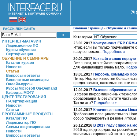
Главная страница
-
Обучение и семи
РАССЫЛКИ САЙТА
Категории
ИНТЕРНЕТ-МАГАЗИН
23.01.2017
Консультант ERP CRM- 
Лицензионное ПО
Итак, если вы только подумываете 
Курсы обучения
пару вопросов...
Подробнее »
Сертификация
ОБУЧЕНИЕ И СЕМИНАРЫ
20.01.2017
Как найти свою первую
Каталог курсов
Все знают, что сейчас программиро
Новости
для начинающих очень мало.
Подро
Статьи
18.01.2017
Персона. Командир Нор
Вопросы и ответы
Питер Нортон известен большинству
Бесплатные семинары
представляют, насколько велики его
Онлайн-курсы
Курсы Microsoft On-Demand
12.01.2017
Высшее образование и И
Кафедра МФТИ
В сфере информационных технологи
ЦЕНТР ТЕСТИРОВАНИЯ
образования. В результате часть м
IT-Сертификации
Так ли это?
Подробнее »
Новости
Статьи
12.01.2017
Ключевые навыки Linux
ПРОГРАММНЫЕ ПРОДУКТЫ
Требования к специалистам по Linu
Каталог ПО
особо подчеркнуть в резюме, чтоб
Лицензиатор ПО
26.12.2016
В 2017 году спрос на м
Схемы лицензирования
2016 год подтвердил: на российско
Новости
значимых сокращений штата в уход
Вопросы и ответы