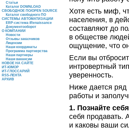
Статьи
Каталог DOWNLOAD
Хотя есть миф, ч
СВОБОДНОЕ ПО/OPEN SOURCE
Каталог свободного ПО
населения, в дей
СИСТЕМЫ АВТОМАТИЗАЦИИ
ERP-система iRenaissance
составляют до п
Документооборот
О КОМПАНИИ
в обществе людей
Новости
Отзывы заказчиков
Лицензии
ощущение, что он
Наши координаты
Программа партнерства
Наши партнеры
Если вы отбросит
Наши вакансии
НОВОЕ НА САЙТЕ
интровертный тип
ИТ-ЮМОР
ИТ-ГЛОССАРИЙ
уверенность.
RSS-ЛЕНТА
АРХИВ
Ниже дается ряд 
работы и заполуч
1. Познайте себ
себя продавать. 
и каковы ваши си