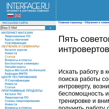
Главная страница
-
Обучение и семи
РАССЫЛКИ САЙТА
ИНТЕРНЕТ-МАГАЗИН
Пять совето
Лицензионное ПО
Курсы обучения
Сертификация
интроверто
ОБУЧЕНИЕ И СЕМИНАРЫ
Каталог курсов
Новости
Статьи
Вопросы и ответы
Бесплатные семинары
Онлайн-курсы
Искать работу в 
Курсы Microsoft On-Demand
Кафедра МФТИ
поиска работы с
ЦЕНТР ТЕСТИРОВАНИЯ
IT-Сертификации
Новости
интроверту, возн
Статьи
ПРОГРАММНЫЕ ПРОДУКТЫ
беспомощность и 
Каталог ПО
Лицензиатор ПО
тренировке и вни
Схемы лицензирования
Новости
получить работу 
Вопросы и ответы