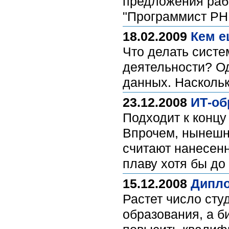
предложения раб
"Программист PHP
18.02.2009
Кем е
Что делать сист
деятельности? Од
данных. Насколь
23.12.2008
ИТ-об
Подходит к концу
Впрочем, нынешн
считают нанесенн
плаву хотя бы до
15.12.2008
Дипло
Растет число сту
образования, а б