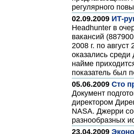
регулярного пов
02.09.2009
ИТ-ру
Headhunter в оче
вакансий (887900
2008 г. по авгус
оказались среди 
найме приходится
показатель был п
05.06.2009
Сто п
Документ подгот
директором Дирек
NASA. Джерри соб
разнообразных и
23.04.2009
Эконо