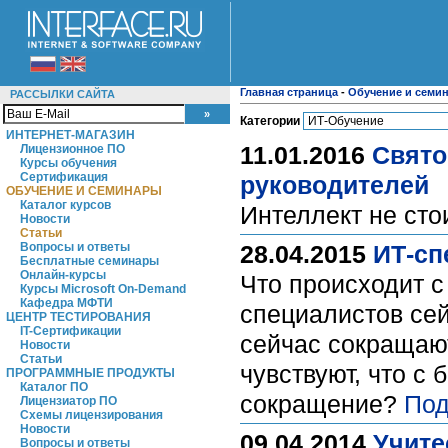
Главная страница
-
Обучение и семи
РАССЫЛКИ САЙТА
Категории
ИНТЕРНЕТ-МАГАЗИН
11.01.2016
Свято
Лицензионное ПО
Курсы обучения
Сертификация
руководителей
ОБУЧЕНИЕ И СЕМИНАРЫ
Каталог курсов
Интеллект не сто
Новости
Статьи
Вопросы и ответы
28.04.2015
ИТ-сп
Бесплатные семинары
Онлайн-курсы
Что происходит с
Курсы Microsoft On-Demand
Кафедра МФТИ
специалистов сей
ЦЕНТР ТЕСТИРОВАНИЯ
IT-Сертификации
сейчас сокращают
Новости
Статьи
чувствуют, что с
ПРОГРАММНЫЕ ПРОДУКТЫ
Каталог ПО
сокращение?
Под
Лицензиатор ПО
Схемы лицензирования
Новости
09.04.2014
Учите
Вопросы и ответы