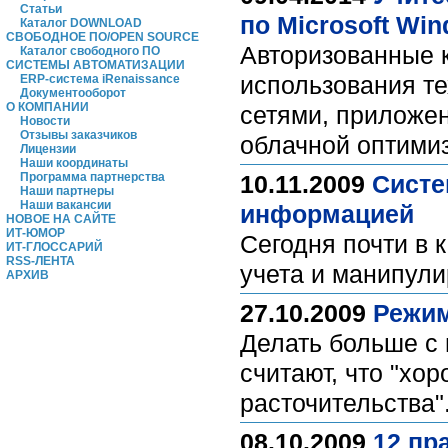
Статьи
по Microsoft Win
Каталог DOWNLOAD
СВОБОДНОЕ ПО/OPEN SOURCE
Авторизованные к
Каталог свободного ПО
СИСТЕМЫ АВТОМАТИЗАЦИИ
использования те
ERP-система iRenaissance
Документооборот
О КОМПАНИИ
сетями, приложе
Новости
Отзывы заказчиков
облачной оптими
Лицензии
Наши координаты
Программа партнерства
10.11.2009
Систе
Наши партнеры
Наши вакансии
информацией
НОВОЕ НА САЙТЕ
ИТ-ЮМОР
Сегодня почти в
ИТ-ГЛОССАРИЙ
RSS-ЛЕНТА
учета и манипули
АРХИВ
27.10.2009
Режим
Делать больше с
считают, что "хо
расточительства"
08.10.2009
12 пр