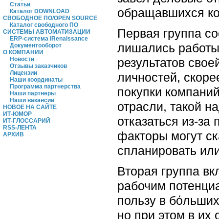
Статьи
обращавшихся ко
Каталог DOWNLOAD
СВОБОДНОЕ ПО/OPEN SOURCE
Каталог свободного ПО
Первая группа со
СИСТЕМЫ АВТОМАТИЗАЦИИ
ERP-система iRenaissance
лишались работы
Документооборот
О КОМПАНИИ
результатов свое
Новости
Отзывы заказчиков
Лицензии
личностей, скоре
Наши координаты
Программа партнерства
покупки компаний
Наши партнеры
Наши вакансии
отрасли, такой н
НОВОЕ НА САЙТЕ
ИТ-ЮМОР
отказаться из-за
ИТ-ГЛОССАРИЙ
RSS-ЛЕНТА
факторы могут ск
АРХИВ
спланировать или
Вторая группа вк
рабочим потенци
пользу в бόльших
но при этом в их