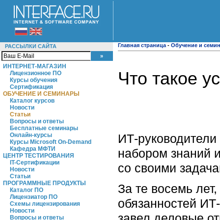
Главная страница
-
Обучение и семи
РАССЫЛКИ САЙТА
ИНТЕРНЕТ-МАГАЗИН
Что такое 
Лицензионное ПО
Курсы обучения
Сертификация
ОБУЧЕНИЕ И СЕМИНАРЫ
Каталог курсов
Новости
Статьи
Вопросы и ответы
Бесплатные семинары
ИТ-руководители
Онлайн-курсы
Курсы Microsoft On-Demand
Кафедра МФТИ
набором знаний и
ЦЕНТР ТЕСТИРОВАНИЯ
IT-Сертификации
со своими задача
Новости
Статьи
ПРОГРАММНЫЕ ПРОДУКТЫ
За те восемь лет
Каталог ПО
Лицензиатор ПО
обязанностей ИТ-
Схемы лицензирования
Новости
завел деловые о
Вопросы и ответы