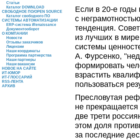
Статьи
Если в 20-е годы
Каталог DOWNLOAD
СВОБОДНОЕ ПО/OPEN SOURCE
Каталог свободного ПО
с неграмотностью
СИСТЕМЫ АВТОМАТИЗАЦИИ
ERP-система iRenaissance
тенденция. Совет
Документооборот
О КОМПАНИИ
из лучших в мир
Новости
Отзывы заказчиков
системы ценносте
Лицензии
Наши координаты
А. Фурсенко, "не
Программа партнерства
Наши партнеры
формировать чело
Наши вакансии
НОВОЕ НА САЙТЕ
взрастить квали
ИТ-ЮМОР
ИТ-ГЛОССАРИЙ
RSS-ЛЕНТА
пользоваться рез
АРХИВ
Пресловутая рефо
не прекращается
две трети россия
этом доля против
за последние дес