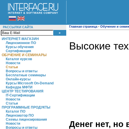
Главная страница
-
Обучение и семи
РАССЫЛКИ САЙТА
ИНТЕРНЕТ-МАГАЗИН
Высокие те
Лицензионное ПО
Курсы обучения
Сертификация
ОБУЧЕНИЕ И СЕМИНАРЫ
Каталог курсов
Новости
Статьи
Вопросы и ответы
Бесплатные семинары
Онлайн-курсы
Курсы Microsoft On-Demand
Кафедра МФТИ
ЦЕНТР ТЕСТИРОВАНИЯ
IT-Сертификации
Новости
Статьи
ПРОГРАММНЫЕ ПРОДУКТЫ
Каталог ПО
Лицензиатор ПО
Схемы лицензирования
Денег нет, но 
Новости
Вопросы и ответы