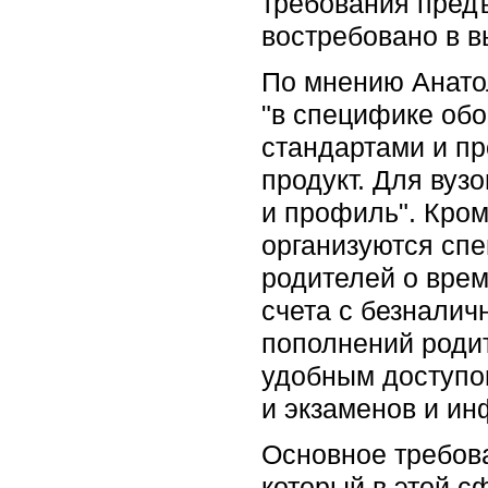
требования предъ
востребовано в 
По мнению Анатол
"в специфике об
стандартами и п
продукт. Для вуз
и профиль". Кром
организуются сп
родителей о врем
счета с безнали
пополнений родит
удобным доступом
и экзаменов и ин
Основное требова
который в этой с