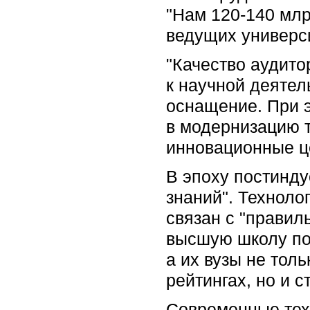
"Нам 120-140 млр
ведущих универси
"Качество аудито
к научной деятел
оснащение. При 
в модернизацию т
инновационные це
В эпоху постинду
знаний". Техноло
связан с "прави
высшую школу поч
а их вузы не тол
рейтингах, но и 
Современные тех