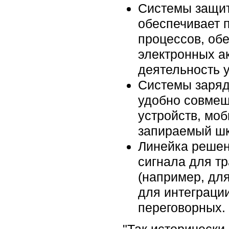
Системы защит
обеспечивает 
процессов, об
электронных а
деятельность 
Системы заряд
удобно совмещ
устройств, мо
запираемый шк
Линейка решен
сигнала для т
(например, дл
для интеграци
переговорных.
"Так исторически