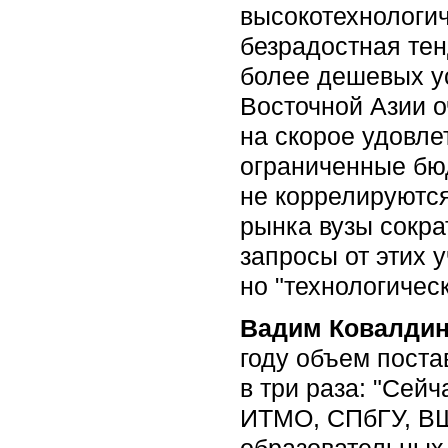
высокотехнологи
безрадостная тен
более дешевых ус
Восточной Азии о
на скорое удовл
ограниченные бюд
не коррелируются
рынка вузы сокра
запросы от этих 
но "технологическ
Вадим Ковалди
году объем поста
в три раза: "Сей
ИТМО, СПбГУ, ВШ
образовательных 