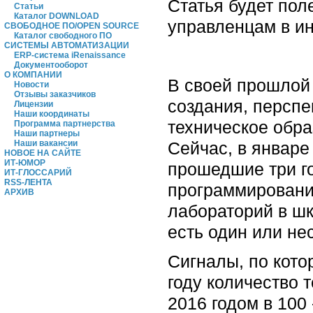
Статья будет по
Статьи
Каталог DOWNLOAD
управленцам в ин
СВОБОДНОЕ ПО/OPEN SOURCE
Каталог свободного ПО
СИСТЕМЫ АВТОМАТИЗАЦИИ
ERP-система iRenaissance
Документооборот
О КОМПАНИИ
В своей прошлой 
Новости
Отзывы заказчиков
создания, перспе
Лицензии
Наши координаты
техническое обр
Программа партнерства
Наши партнеры
Сейчас, в январе
Наши вакансии
НОВОЕ НА САЙТЕ
ИТ-ЮМОР
прошедшие три го
ИТ-ГЛОССАРИЙ
RSS-ЛЕНТА
программировани
АРХИВ
лабораторий в ш
есть один или не
Сигналы, по кото
году количество 
2016 годом в 100