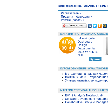
Главная страница
-
Обучение и семи
Распечатать »
Правила публикации »
Рекомендовать »
Поделиться…
МАГАЗИН ПРОГРАММНОГО ОБЕСП
SAP® Crystal
Dashboard
Design
Departmental
2016 WIN INTL
NUL
КУРСЫ ОБУЧЕНИЯ
WWW.ITSHOP.
Методология анализа и модели
BABOK Guide 3.0: Управление
Универсальный язык моделиров
МАГАЗИН СЕРТИФИКАЦИОННЫХ Э
IBM i2 Analyst's Notebook v9
Software Development Fundame
Collaborative Lifecycle Manage