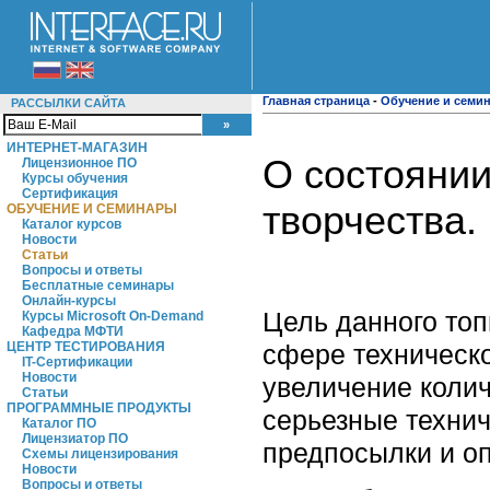
Главная страница
-
Обучение и семи
РАССЫЛКИ САЙТА
ИНТЕРНЕТ-МАГАЗИН
О состоянии
Лицензионное ПО
Курсы обучения
Сертификация
творчества
ОБУЧЕНИЕ И СЕМИНАРЫ
Каталог курсов
Новости
Статьи
Вопросы и ответы
Бесплатные семинары
Онлайн-курсы
Цель данного топ
Курсы Microsoft On-Demand
Кафедра МФТИ
сфере техническо
ЦЕНТР ТЕСТИРОВАНИЯ
IT-Сертификации
Новости
увеличение колич
Статьи
ПРОГРАММНЫЕ ПРОДУКТЫ
серьезные технич
Каталог ПО
Лицензиатор ПО
предпосылки и оп
Схемы лицензирования
Новости
Вопросы и ответы