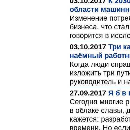
03.10.2017
К 203
области машинн
Изменение потре
бизнеса, что ста
говорится в исс
03.10.2017
Три к
наёмный работн
Когда люди спраш
изложить три пут
руководитель и 
27.09.2017
Я б в
Сегодня многие р
в облаке славы, д
кажется: разрабо
времени. Но если