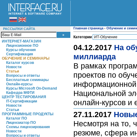
Главная страница
-
Обучение и семи
РАССЫЛКИ САЙТА
Категории
ИНТЕРНЕТ-МАГАЗИН
04.12.2017
На об
Лицензионное ПО
Курсы обучения
Сертификация
миллиарда
ОБУЧЕНИЕ И СЕМИНАРЫ
Каталог курсов
В рамках програ
Новости
Статьи
проектов по обу
Вопросы и ответы
Бесплатные семинары
информационной 
Онлайн-курсы
Курсы Microsoft On-Demand
Национальной эл
Кафедра МФТИ
ЦЕНТР ТЕСТИРОВАНИЯ
онлайн-курсов и
IT-Сертификации
Новости
Статьи
27.11.2017
Новые
ПРОГРАММНЫЕ ПРОДУКТЫ
Каталог ПО
Несмотря на то, 
Лицензиатор ПО
Схемы лицензирования
резюме, сфера и
Новости
Вопросы и ответы