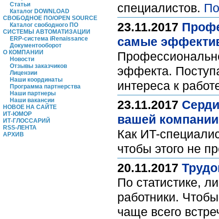
Статьи
специалистов.
По
Каталог DOWNLOAD
СВОБОДНОЕ ПО/OPEN SOURCE
23.11.2017
Профе
Каталог свободного ПО
СИСТЕМЫ АВТОМАТИЗАЦИИ
самые эффектив
ERP-система iRenaissance
Документооборот
О КОМПАНИИ
Профессионально
Новости
Отзывы заказчиков
эффекта. Поступ
Лицензии
Наши координаты
интереса к работ
Программа партнерства
Наши партнеры
Наши вакансии
23.11.2017
Серди
НОВОЕ НА САЙТЕ
ИТ-ЮМОР
вашей компании
ИТ-ГЛОССАРИЙ
RSS-ЛЕНТА
Как ИT-специалис
АРХИВ
чтобы этого не 
20.11.2017
Трудо
По статистике, л
работники. Чтобы
чаще всего встре