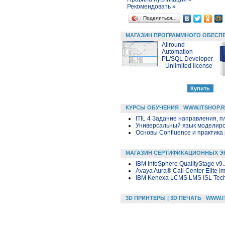
Рекомендовать »
Поделиться…
МАГАЗИН ПРОГРАММНОГО ОБЕСП
Allround
Automation
PL/SQL Developer
- Unlimited license
КУРСЫ ОБУЧЕНИЯ
WWW.ITSHOP.
ITIL 4 Задание направления, п
Универсальный язык моделиров
Основы Confluence и практика
МАГАЗИН СЕРТИФИКАЦИОННЫХ Э
IBM InfoSphere QualityStage v9.
Avaya Aura® Call Center Elite 
IBM Kenexa LCMS LMS ISL Techn
3D ПРИНТЕРЫ | 3D ПЕЧАТЬ
WWW.I