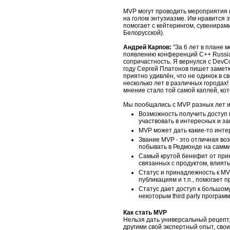
MVP могут проводить мероприятия п
на голом энтузиазме. Им нравится э
помогает с кейтерингом, сувенирами
Белорусской).
Андрей Карпов:
"За 6 лет в плане
появлению конференций C++ Russia.
сопричастность. Я вернулся с DevCo
году Сергей Платонов пишет заметку
приятно удивлён, что не одинок в с
несколько лет в различных городах!
мнение стало той самой каплей, кот
Мы пообщались с MVP разных лет и
Возможность получить доступ 
участвовать в интересных и 
MVP может дать какие-то инте
Звание MVP - это отличная воз
побывать в Редмонде на самми
Самый крутой бенефит от прин
связанных с продуктом, влиять
Статус и принадлежность к MV
публикациям и т.п., помогает
Статус дает доступ к большому
некоторым third party програм
Как стать MVP
Нельзя дать универсальный рецепт, 
другими свой экспертный опыт, сво