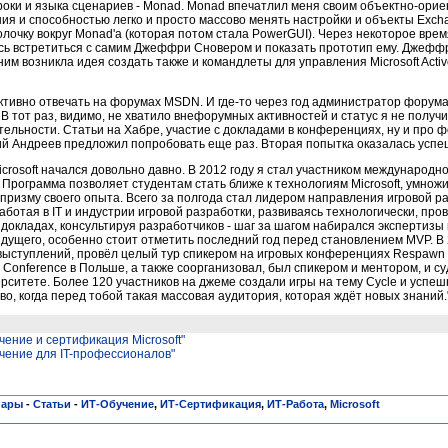
роки и языка сценариев - Monad. Monad впечатлил меня своим объектно-ори
ия и способностью легко и просто массово менять настройки и объекты Exc
очку вокруг Monad'a (которая потом стала PowerGUI). Через некоторое врем
лось встретиться с самим Джеффри Сновером и показать прототип ему. Джефф
им возникла идея создать также и командлеты для управления Microsoft Active
 активно отвечать на форумах MSDN. И где-то через год администратор форум
В тот раз, видимо, не хватило внефорумных активностей и статус я не получи
ельности. Статьи на Хабре, участие с докладами в конференциях, ну и про
рий Андреев предложил попробовать еще раз. Вторая попытка оказалась успе
Microsoft начался довольно давно. В 2012 году я стал участником международ
s. Программа позволяет студентам стать ближе к технологиям Microsoft, умнож
 призму своего опыта. Всего за полгода стал лидером направления игровой р
ботая в IT и индустрии игровой разработки, развиваясь технологически, про
 докладах, консультируя разработчиков - шаг за шагом набирался экспертизы 
ущего, особенно стоит отметить последний год перед становлением MVP. В 
ступлений, провёл целый тур спикером на игровых конференциях Respawn - 
y Conference в Польше, а также соорганизовал, был спикером и ментором, и с
ситете. Более 120 участников на джеме создали игры на тему Cycle и успеш
о, когда перед тобой такая массовая аудитория, которая ждёт новых знаний.
чение и сертификация Microsoft"
чение для IT-профессионалов"
нары
-
Статьи
-
ИТ-Обучение
,
ИТ-Сертификация
,
ИТ-Работа
,
Microsoft