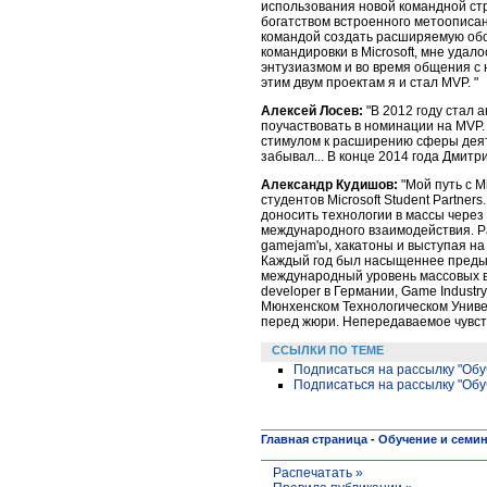
использования новой командной ст
богатством встроенного метоописан
командой создать расширяемую обол
командировки в Microsoft, мне уда
энтузиазмом и во время общения с н
этим двум проектам я и стал MVP. "
Алексей Лосев:
"В 2012 году стал
поучаствовать в номинации на MVP. 
стимулом к расширению сферы деят
забывал... В конце 2014 года Дмит
Александр Кудишов:
"Мой путь с 
студентов Microsoft Student Partner
доносить технологии в массы через
международного взаимодействия. Ра
gamejam'ы, хакатоны и выступая на
Каждый год был насыщеннее предыд
международный уровень массовых вы
developer в Германии, Game Industr
Мюнхенском Технологическом Универ
перед жюри. Непередаваемое чувств
ССЫЛКИ ПО ТЕМЕ
Подписаться на рассылку "Обу
Подписаться на рассылку "Обу
Главная страница
-
Обучение и семи
Распечатать »