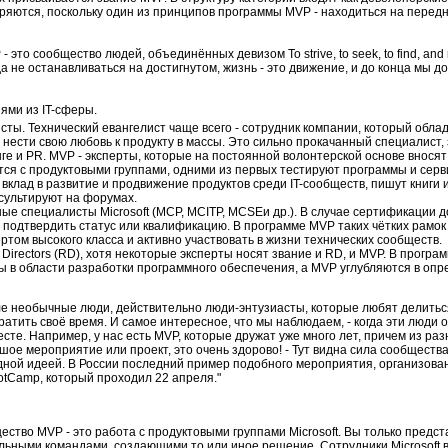
ряются, поскольку один из принципов программы MVP - находиться на перед
это сообщество людей, объединённых девизом То strive, to seek, to find, and no
гда не останавливаться на достигнутом, жизнь - это движение, и до конца мы 
ями из IT-сферы.
сты. Технический евангелист чаще всего - сотрудник компании, который обла
в нести свою любовь к продукту в массы. Это сильно прокачанный специалист,
ге и PR. MVP - эксперты, которые на постоянной волонтерской основе вносят
тся с продуктовыми группами, одними из первых тестируют программы и сер
вклад в развитие и продвижение продуктов среди IT-сообществ, пишут книги 
нсультируют на форумах.
ые специалисты Microsoft (MCP, MCITP, MCSEи др.). В случае сертификации 
ы подтвердить статус или квалификацию. В программе MVP таких чётких рамок
ертом высокого класса и активно участвовать в жизни технических сообществ.
l Directors (RD), хотя некоторые эксперты носят звание и RD, и MVP. В програ
ты в области разработки программного обеспечения, а MVP углубляются в оп
ле необычные люди, действительно люди-энтузиасты, которые любят делитьс
ратить своё время. И самое интересное, что мы наблюдаем, - когда эти люди 
есте. Например, у нас есть MVP, которые дружат уже много лет, причем из раз
е мероприятие или проект, это очень здорово! - Тут видна сила сообщества,
дной идеей. В России последний пример подобного мероприятия, организова
otCamp, который проходил 22 апреля."
ство MVP - это работа с продуктовыми группами Microsoft. Вы только предст
льными командами, создающими то или иное решение. Сотрудники Microsoft 