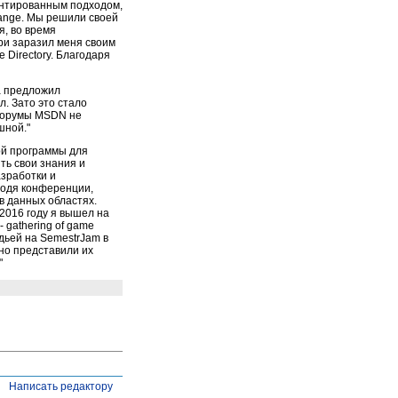
ентированным подходом,
hange. Мы решили своей
я, во время
ри заразил меня своим
 Directory. Благодаря
а предложил
л. Зато это стало
 форумы MSDN не
шной."
ной программы для
ить свои знания и
азработки и
водя конференции,
в данных областях.
2016 году я вышел на
gathering of game
удьей на SemestrJam в
но представили их
"
Написать редактору