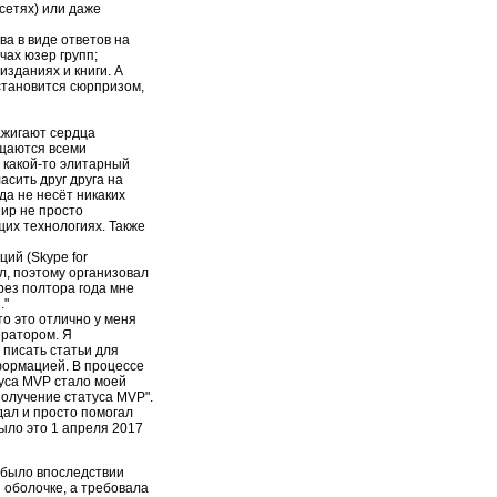
сетях) или даже
ва в виде ответов на
чах юзер групп;
изданиях и книги. А
становится сюрпризом,
ажигают сердца
бщаются всеми
е какой-то элитарный
асить друг друга на
да не несёт никаких
Мир не просто
щих технологиях. Также
ий (Skype for
л, поэтому организовал
ерез полтора года мне
."
то это отлично у меня
ератором. Я
 писать статьи для
формацией. В процессе
туса MVP стало моей
получение статуса MVP".
дал и просто помогал
Было это 1 апреля 2017
о было впоследствии
 оболочке, а требовала