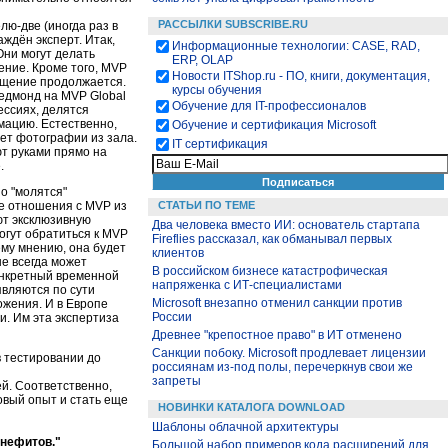
РАССЫЛКИ SUBSCRIBE.RU
ю-две (иногда раз в
аждён эксперт. Итак,
Информационные технологии: CASE, RAD,
Они могут делать
ERP, OLAP
ение. Кроме того, MVP
Новости ITShop.ru - ПО, книги, документация,
бщение продолжается.
курсы обучения
Редмонд на MVP Global
Обучение для IT-профессионалов
ессиях, делятся
мацию. Естественно,
Обучение и сертификация Microsoft
ет фотографии из зала.
IT сертификация
т руками прямо на
.
но "молятся"
ие отношения с MVP из
СТАТЬИ ПО ТЕМЕ
ют эксклюзивную
Два человека вместо ИИ: основатель стартапа
огут обратиться к MVP
Fireflies рассказал, как обманывал первых
ему мнению, она будет
клиентов
е всегда может
В российском бизнесе катастрофическая
конкретный временной
напряженка с ИТ-специалистами
являются по сути
Microsoft внезапно отменил санкции против
ожения. И в Европе
России
и. Им эта экспертиза
Древнее "крепостное право" в ИТ отменено
Санкции побоку. Microsoft продлевает лицензии
в тестировании до
россиянам из-под полы, перечеркнув свои же
запреты
ей. Соответственно,
овый опыт и стать еще
НОВИНКИ КАТАЛОГА DOWNLOAD
Шаблоны облачной архитектуры
енефитов."
Большой набор примеров кода расширений для