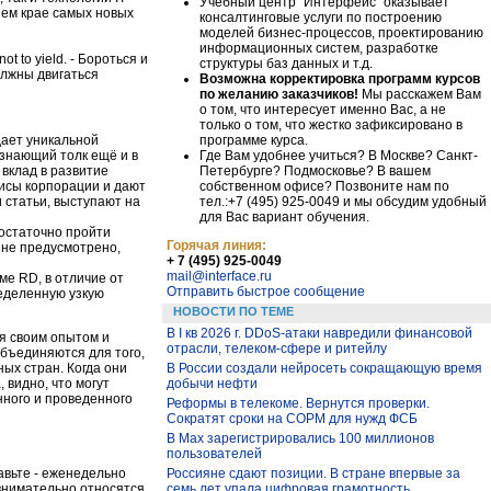
Учебный центр "Интерфейс" оказывает
нем крае самых новых
консалтинговые услуги по построению
моделей бизнес-процессов, проектированию
информационных систем, разработке
t to yield. - Бороться и
структуры баз данных и т.д.
должны двигаться
Возможна корректировка программ курсов
по желанию заказчиков!
Мы расскажем Вам
о том, что интересует именно Вас, а не
только о том, что жестко зафиксировано в
программе курса.
дает уникальной
Где Вам удобнее учиться? В Москве? Санкт-
 знающий толк ещё и в
Петербурге? Подмосковье? В вашем
 вклад в развитие
собственном офисе? Позвоните нам по
висы корпорации и дают
тел.:+7 (495) 925-0049 и мы обсудим удобный
и статьи, выступают на
для Вас вариант обучения.
достаточно пройти
Горячая линия:
 не предусмотрено,
+ 7 (495) 925-0049
mail@interface.ru
мме RD, в отличие от
Отправить быстрое сообщение
ределенную узкую
НОВОСТИ ПО ТЕМЕ
В I кв 2026 г. DDoS-атаки навредили финансовой
я своим опытом и
отрасли, телеком-сфере и ритейлу
объединяются для того,
ных стран. Когда они
В России создали нейросеть сокращающую время
 видно, что могут
добычи нефти
нного и проведенного
Реформы в телекоме. Вернутся проверки.
Сократят сроки на СОРМ для нужд ФСБ
В Max зарегистрировались 100 миллионов
пользователей
авьте - еженедельно
Россияне сдают позиции. В стране впервые за
внимательно относятся
семь лет упала цифровая грамотность