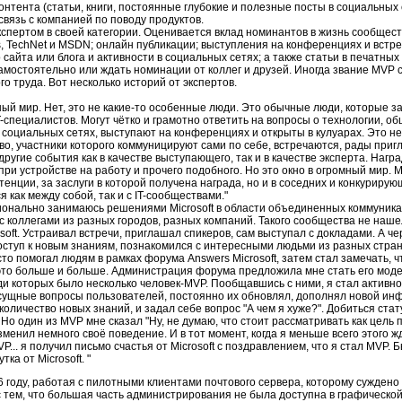
онтента (статьи, книги, постоянные глубокие и полезные посты в социальных 
вязь с компанией по поводу продуктов.
экспертом в своей категории. Оценивается вклад номинантов в жизнь сообщест
rs, TechNet и MSDN; онлайн публикации; выступления на конференциях и встре
 сайта или блога и активности в социальных сетях; а также статьи в печатных 
мостоятельно или ждать номинации от коллег и друзей. Иногда звание MVP 
го труда. Вот несколько историй от экспертов.
ный мир. Нет, это не какие-то особенные люди. Это обычные люди, которые з
-специалистов. Могут чётко и грамотно ответить на вопросы о технологии, о
, социальных сетях, выступают на конференциях и открыты в кулуарах. Это н
о, участники которого коммуницируют сами по себе, встречаются, рады пригл
угие события как в качестве выступающего, так и в качестве эксперта. Награ
ри устройстве на работу и прочего подобного. Но это окно в огромный мир. 
тенции, за заслуги в которой получена награда, но и в соседних и конкурирую
 как между собой, так и с IT-сообществами."
онально занимаюсь решениями Microsoft в области объединенных коммуникац
 с коллегами из разных городов, разных компаний. Такого сообщества не наше
soft. Устраивал встречи, приглашал спикеров, сам выступал с докладами. А ч
доступ к новым знаниям, познакомился с интересными людьми из разных стран
то помогал людям в рамках форума Answers Microsoft, затем стал замечать, ч
 это больше и больше. Администрация форума предложила мне стать его мод
и которых было несколько человек-MVP. Пообщавшись с ними, я стал активно
ущные вопросы пользователей, постоянно их обновлял, дополнял новой ин
оличество новых знаний, и задал себе вопрос "А чем я хуже?". Добиться ста
 Но один из MVP мне сказал "Ну, не думаю, что стоит рассматривать как цель 
менил немного своё поведение. И в тот момент, когда я меньше всего этого ж
P... я получил письмо счастья от Microsoft с поздравлением, что я стал MVP. 
тка от Microsoft. "
6 году, работая с пилотными клиентами почтового сервера, которому сужден
 с тем, что большая часть администрирования не была доступна в графической