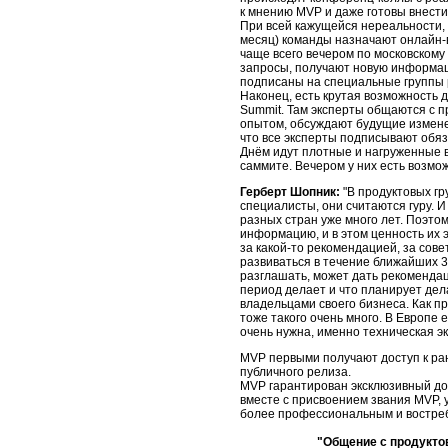
к мнению MVP и даже готовы внест
При всей кажущейся нереальности, 
месяц) команды назначают онлайн-вс
чаще всего вечером по московскому
запросы, получают новую информац
подписаны на специальные группы 
Наконец, есть крутая возможность 
Summit. Там эксперты общаются с п
опытом, обсуждают будущие изменен
что все эксперты подписывают обяз
Днём идут плотные и нагруженные 
саммите. Вечером у них есть возмо
Герберт Шопник:
"В продуктовых гр
специалисты, они считаются гуру. 
разных стран уже много лет. Поэто
информацию, и в этом ценность их 
за какой-то рекомендацией, за сове
развиваться в течение ближайших 3
разглашать, может дать рекомендац
период делает и что планирует дела
владельцами своего бизнеса. Как пр
тоже такого очень много. В Европе 
очень нужна, именно техническая эк
MVP первыми получают доступ к ран
публичного релиза.
MVP гарантирован эксклюзивный дос
вместе с присвоением звания MVP, 
более профессиональным и востр
"Общение с продукто