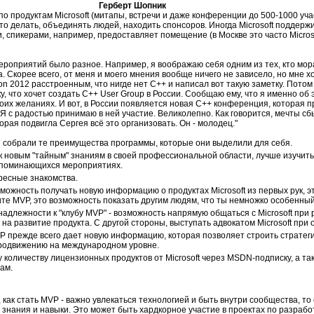
Герберт Шопник
о продуктам Microsoft (митапы, встречи и даже конференции до 500-1000 уча
то делать, объединять людей, находить спонсоров. Иногда Microsoft поддерж
, спикерами, например, предоставляет помещение (в Москве это часто Microso
 мероприятий было разное. Например, я воображаю себя одним из тех, кто мо
 Скорее всего, от меня и моего мнения вообще ничего не зависело, но мне 
n 2012 расстроенным, что нигде нет C++ и написал вот такую заметку. Потом 
, что хочет создать C++ User Group в России. Сообщаю ему, что я именно об э
воих желаниях. И вот, в России появляется новая C++ конференция, которая 
 Я с радостью принимаю в ней участие. Великолепно. Как говорится, мечты с
орая подвигла Сергея всё это организовать. Он - молодец."
 собрали те преимущества программы, которые они выделили для себя.
к новым "тайным" знаниям в своей профессиональной области, лучше изучить
запоминающихся мероприятиях.
ресные знакомства.
можность получать новую информацию о продуктах Microsoft из первых рук, 
те MVP, это возможность показать другим людям, что ты немножко особенный
адлежности к "клубу MVP" - возможность напрямую общаться с Microsoft при
 на развитие продукта. С другой стороны, выступать адвокатом Microsoft при
P прежде всего дает новую информацию, которая позволяет строить стратег
 продвижению на международном уровне.
 количеству лицензионных продуктов от Microsoft через MSDN-подписку, а та
мам.
как стать MVP - важно увлекаться технологией и быть внутри сообщества, то 
и знания и навыки. Это может быть хардкорное участие в проектах по разраб