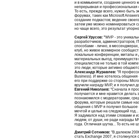
и в коммьюнити, создание ценного к
непрерывная и профессиональная с
То есть, прежде всего, нужно быть 
форумах, таких как Microsoft Answe
создание подкастов; ведение своего
затем уже можно номинироваться са
но чаще всего, это результат упорно
Сергей Урусов: "
MVP - это уникаль
разработчиков, администраторов, IT
способами - лично, в мессенджерах
клуб, но живое всемирное сообществ
локальные конференции, митапы и др
материальных выгод, преимуществ п
специалистов не только в той компе
это люди, которые активно общаются
Александр Журавлев:
"Я професси
Business). И мне хотелось общения
его при поддержке со стороны Micro
вручили награду MVP, и я получил 
Евгений Николаев:
"Сначала я прос
получается и мне нравится делать
познакомился с модераторами, сред
форума, которые решали самые нас
общения с MVP я получил большое к
мечтой и целью на следующий год...
Я задумался над этими словами и из
людям, от души, не ради награды MV
года. Отличная шутка... То есть не шу
Дмитрий Сотников:
"В далеком 200
стать Exchange 2007, я столкнулся