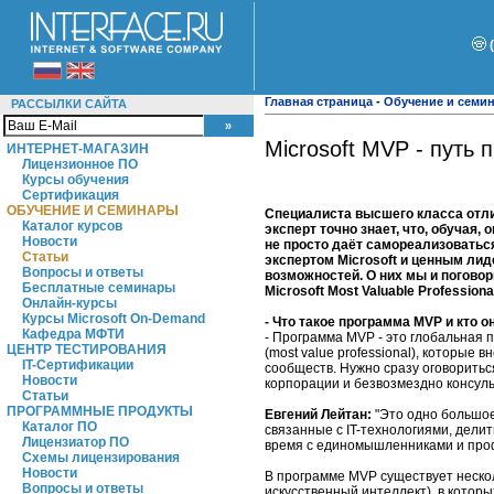
Главная страница
-
Обучение и семи
РАССЫЛКИ САЙТА
Microsoft MVP - путь
ИНТЕРНЕТ-МАГАЗИН
Лицензионное ПО
Курсы обучения
Сертификация
ОБУЧЕНИЕ И СЕМИНАРЫ
Специалиста высшего класса отлич
Каталог курсов
эксперт точно знает, что, обучая,
Новости
не просто даёт самореализоваться
Статьи
экспертом Microsoft и ценным ли
Вопросы и ответы
возможностей. О них мы и погово
Бесплатные семинары
Microsoft Most Valuable Professio
Онлайн-курсы
Курсы Microsoft On-Demand
- Что такое программа MVP и кто о
Кафедра МФТИ
- Программа MVP - это глобальная п
ЦЕНТР ТЕСТИРОВАНИЯ
(most value professional), которые 
IT-Сертификации
сообществ. Нужно сразу оговориться
Новости
корпорации и безвозмездно консул
Статьи
ПРОГРАММНЫЕ ПРОДУКТЫ
Евгений Лейтан:
"Это одно большое
Каталог ПО
связанные с IT-технологиями, дели
Лицензиатор ПО
время с единомышленниками и про
Схемы лицензирования
Новости
В программе MVP существует нескол
Вопросы и ответы
искусственный интеллект), в которы