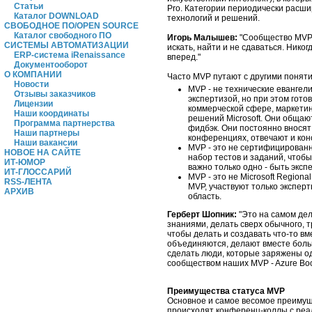
Статьи
Pro. Категории периодически расши
Каталог DOWNLOAD
технологий и решений.
СВОБОДНОЕ ПО/OPEN SOURCE
Каталог свободного ПО
Игорь Малышев:
"Сообщество MVP - 
СИСТЕМЫ АВТОМАТИЗАЦИИ
искать, найти и не сдаваться. Нико
ERP-система iRenaissance
вперед."
Документооборот
О КОМПАНИИ
Часто MVP путают с другими поняти
Новости
MVP - не технические евангели
Отзывы заказчиков
экспертизой, но при этом гото
Лицензии
коммерческой сфере, маркетин
Наши координаты
решений Microsoft. Они общаю
Программа партнерства
фидбэк. Они постоянно вносят 
Наши партнеры
конференциях, отвечают и ко
Наши вакансии
MVP - это не сертифицированн
НОВОЕ НА САЙТЕ
набор тестов и заданий, чтоб
ИТ-ЮМОР
важно только одно - быть эксп
ИТ-ГЛОССАРИЙ
MVP - это не Microsoft Regiona
RSS-ЛЕНТА
MVP, участвуют только экспер
АРХИВ
область.
Герберт Шопник:
"Это на самом де
знаниями, делать сверх обычного, т
чтобы делать и создавать что-то вм
объединяются, делают вместе большо
сделать люди, которые заряжены о
сообществом наших MVP - Azure Bo
Преимущества статуса MVP
Основное и самое весомое преимуще
происходят конференц-коллы с реа