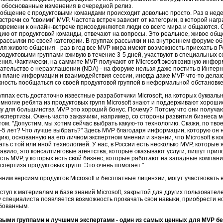
и обоснованные изменения в очередной релиз.
общение с продуктовыми командами происходит довольно просто. Раз в недел
тречи со "своими" MVP. Частота встреч зависит от категории, в которой нагр
 времени к онлайн-встрече присоединяются люди со всего мира и общаются. 
ию от продуктовой команды, отвечают на вопросы. Это реальное, живое общ
рассылки по своей категории. В группах рассылки и на внутреннем форуме о
для живого общения - раз в год все MVP мира имеют возможность приехать в 
родуктовыми группами вживую в течение 3-5 дней, участвуют в специальных с
ия. Фактически, на саммите MVP получают от Microsoft эксклюзивную инфор
ательство о неразглашении (NDA) - на форуме нельзя даже постить в Интерн
в плане информации и взаимодействия сессии, иногда даже MVP что-то делаю
жность пообщаться со своей продуктовой группой в неформальной обстановке
уппах есть достаточно известные разработчики Microsoft, на которых букваль
И многие ребята из продуктовых групп Microsoft знают и поддерживают хорош
му для большинства MVP это хороший бонус. Почему? Потому что они получа
экспертизы. Очень часто заказчики, например, со стороны развития бизнеса м
том. "Допустим, мы хотим сейчас выбрать какую-то технологию. Скажи, по тво
-5 лет? Что лучше выбрать?" Здесь MVP благодаря информации, которую он н
ию, основанную на его личном экспертном мнении и знании, что Microsoft в 
ть с той или иной технологией. У нас, в России есть несколько MVP, которые 
авило, это консалтинговые агентства, которые оказывают услуги, пишут прил
есть MVP, у которых есть свой бизнес, которые работают на западные компани
спертиза продуктовых групп. Это очень помогает."
ним версиям продуктов Microsoft и бесплатные лицензии, могут участвовать 
туп к материалам и базе знаний Microsoft, закрытой для других пользовател
у специалиста появляется возможность прокачать свои навыки, приобрести н
ебованным.
выми группами и лучшими экспертами - один из самых ценных для MVP б