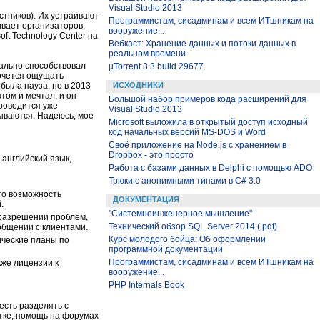
Visual Studio 2013
стников). Их устраивают
Программистам, сисадминам и всем ИТшникам на
ивает организаторов,
вооружение...
ft Technology Center на
Вебкаст: Хранение данных и потоки данных в
реальном времени
рально способствовал
µTorrent 3.3 build 29677.
хочется ощущать
была пауза, но в 2013
ИСХОДНИКИ
том и мечтал, и он
Большой набор примеров кода расширений для
проводится уже
Visual Studio 2013
бываются. Надеюсь, мое
Microsoft выложила в открытый доступ исходный
код начальных версий MS-DOS и Word
Своё приложение на Node.js с хранением в
Dropbox - это просто
 английский язык,
Работа с базами данных в Delphi с помощью ADO
Трюки с анонимными типами в C# 3.0
это возможность
ДОКУМЕНТАЦИЯ
.
"Системноинженерное мышление"
 разрешении проблем,
Технический обзор SQL Server 2014 (.pdf)
 общении с клиентами.
Курс молодого бойца: Об оформлении
ические планы по
программной документации
Программистам, сисадминам и всем ИТшникам на
кже лицензии к
вооружение...
PHP Internals Book
есть разделять с
отке, помощь на форумах