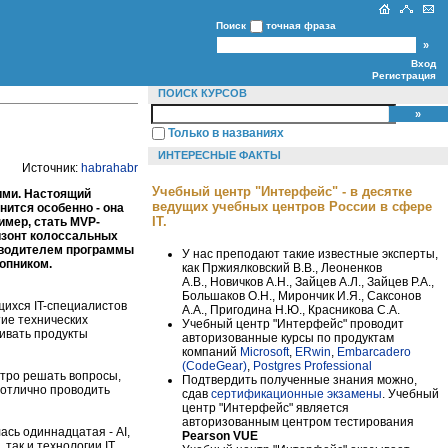
Поиск
точная фраза
Вход
Регистрация
ПОИСК КУРСОВ
Только в названиях
ИНТЕРЕСНЫЕ ФАКТЫ
Источник:
habrahabr
Учебный центр "Интерфейс" - в десятке
гими. Настоящий
ведущих учебных центров России в сфере
нится особенно - она
IT.
имер, стать MVP-
ризонт колоссальных
ководителем программы
У нас преподают такие известные эксперты,
Шопником.
как Пржиялковский В.В., Леоненков
А.В., Новичков А.Н., Зайцев А.Л., Зайцев Р.А.,
Большаков О.Н., Мирончик И.Я., Саксонов
щихся IT-специалистов
А.А., Пригодина Н.Ю., Красникова С.А.
итие технических
Учебный центр "Интерфейс" проводит
вивать продукты
авторизованные курсы по продуктам
компаний
Microsoft
,
ERwin
,
Embarcadero
(CodeGear)
,
Postgres Professional
стро решать вопросы,
Подтвердить полученные знания можно,
 отлично проводить
сдав
сертификационные экзамены
. Учебный
центр "Интерфейс" является
авторизованным центром тестирования
ась одиннадцатая - AI,
Pearson VUE
 так и технологии IT