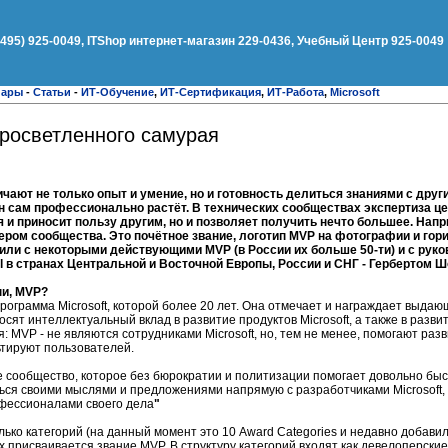
(495) 925-0049, ITShop интернет-магазин 229-0436, Учебный Центр 925-0049
нары
-
Статьи
-
ИТ-Обучение
,
ИТ-Сертификация
,
ИТ-Работа
,
Microsoft
 просветленного самурая
ают не только опыт и умение, но и готовность делиться знаниями с дру
 он сам профессионально растёт. В технических сообществах экспертиза це
 и приносит пользу другим, но и позволяет получить нечто большее. Напр
дером сообщества. Это почётное звание, логотип MVP на фотографии и го
рили с некоторыми действующими MVP (в России их больше 50-ти) и с ру
nal в странах Центральной и Восточной Европы, России и СНГ - Гербертом 
ни, MVP?
рограмма Microsoft, которой более 20 лет. Она отмечает и награждает выдаю
вносят интеллектуальный вклад в развитие продуктов Microsoft, а также в разв
: MVP - не являются сотрудниками Microsoft, но, тем не менее, помогают раз
ьтируют пользователей.
 сообщество, которое без бюрократии и политизации помогает довольно бы
ться своими мыслями и предложениями напрямую с разработчиками Microsoft,
фессионалами своего дела
"
ько категорий (на данный момент это 10 Award Categories и недавно добавил
х присваивается звание MVP. В структуру категорий входят как девелоперские,