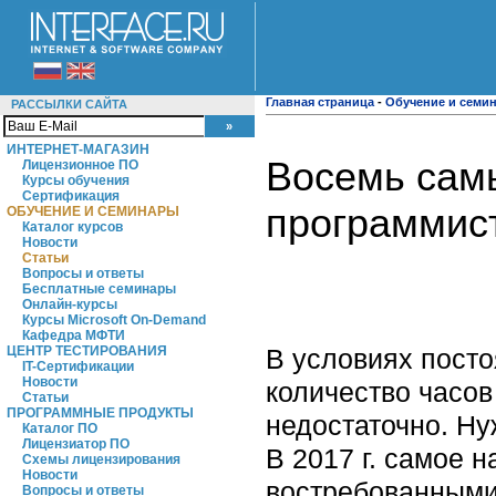
Главная страница
-
Обучение и семи
РАССЫЛКИ САЙТА
ИНТЕРНЕТ-МАГАЗИН
Восемь сам
Лицензионное ПО
Курсы обучения
Сертификация
программис
ОБУЧЕНИЕ И СЕМИНАРЫ
Каталог курсов
Новости
Статьи
Вопросы и ответы
Бесплатные семинары
Онлайн-курсы
Курсы Microsoft On-Demand
Кафедра МФТИ
В условиях пост
ЦЕНТР ТЕСТИРОВАНИЯ
IT-Сертификации
Новости
количество часов
Статьи
ПРОГРАММНЫЕ ПРОДУКТЫ
недостаточно. Ну
Каталог ПО
Лицензиатор ПО
В 2017 г. самое 
Схемы лицензирования
Новости
востребованными 
Вопросы и ответы