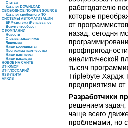
Статьи
работодателю пос
Каталог DOWNLOAD
СВОБОДНОЕ ПО/OPEN SOURCE
которые преобра
Каталог свободного ПО
СИСТЕМЫ АВТОМАТИЗАЦИИ
от программистов
ERP-система iRenaissance
Документооборот
О КОМПАНИИ
назад, сегодня м
Новости
Отзывы заказчиков
программировани
Лицензии
Наши координаты
профпригодности 
Программа партнерства
Наши партнеры
аналитической п
Наши вакансии
НОВОЕ НА САЙТЕ
тысяч программис
ИТ-ЮМОР
ИТ-ГЛОССАРИЙ
Triplebyte Хардж
RSS-ЛЕНТА
АРХИВ
предприятиям от
Разработчики п
решением задач,
чаще всего движ
проблемами, но с