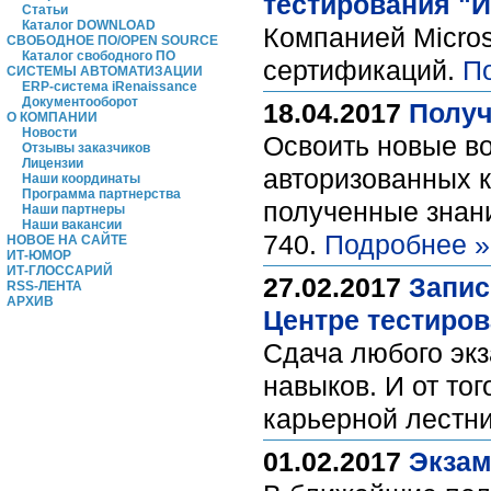
тестирования "
Статьи
Каталог DOWNLOAD
Компанией Micros
СВОБОДНОЕ ПО/OPEN SOURCE
Каталог свободного ПО
сертификаций.
П
СИСТЕМЫ АВТОМАТИЗАЦИИ
ERP-система iRenaissance
Документооборот
18.04.2017
Получ
О КОМПАНИИ
Новости
Освоить новые в
Отзывы заказчиков
Лицензии
авторизованных к
Наши координаты
Программа партнерства
полученные знани
Наши партнеры
Наши вакансии
740.
Подробнее »
НОВОЕ НА САЙТЕ
ИТ-ЮМОР
ИТ-ГЛОССАРИЙ
27.02.2017
Запис
RSS-ЛЕНТА
АРХИВ
Центре тестиро
Сдача любого экз
навыков. И от то
карьерной лестн
01.02.2017
Экзам