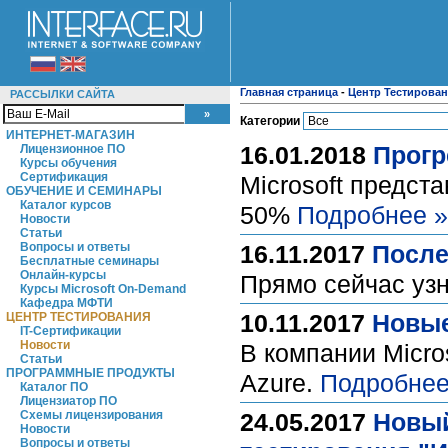
Главная страница
-
Центр Тестирова
РАССЫЛКИ САЙТА
Категории
ИНТЕРНЕТ-МАГАЗИН
16.01.2018
Прогр
Лицензионное ПО
Курсы обучения
Сертификация
Microsoft предст
ОБУЧЕНИЕ И СЕМИНАРЫ
Каталог курсов
50%
Подробнее »
Новости
Статьи
Вопросы и ответы
16.11.2017
После
Бесплатные семинары
Онлайн-курсы
Прямо сейчас узн
Курсы Microsoft On-Demand
Кафедра МФТИ
10.11.2017
Новые
ЦЕНТР ТЕСТИРОВАНИЯ
IT-Сертификации
Новости
В компании Micro
Статьи
ПРОГРАММНЫЕ ПРОДУКТЫ
Azure.
Подробнее
Каталог ПО
Лицензиатор ПО
Схемы лицензирования
24.05.2017
Новый
Новости
Вопросы и ответы