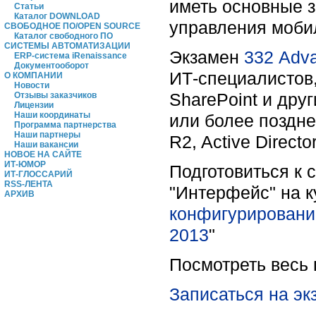
иметь основные з
Статьи
Каталог DOWNLOAD
управления моби
СВОБОДНОЕ ПО/OPEN SOURCE
Каталог свободного ПО
СИСТЕМЫ АВТОМАТИЗАЦИИ
Экзамен
332
Adva
ERP-система iRenaissance
Документооборот
ИТ-специалистов
О КОМПАНИИ
Новости
SharePoint и дру
Отзывы заказчиков
Лицензии
Наши координаты
или более поздней
Программа партнерства
Наши партнеры
R2, Active Director
Наши вакансии
НОВОЕ НА САЙТЕ
ИТ-ЮМОР
Подготовиться к 
ИТ-ГЛОССАРИЙ
RSS-ЛЕНТА
"Интерфейс" на к
АРХИВ
конфигурирование
2013
"
Посмотреть весь
Записаться на эк