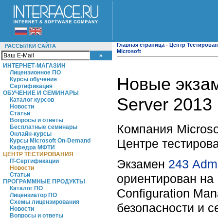
Главная страница
-
Центр Тестирова
РАССЫЛКИ САЙТА
Microsoft
ИНТЕРНЕТ-МАГАЗИН
Лицензионное ПО
Новые экзам
Курсы обучения
Сертификация
ОБУЧЕНИЕ И СЕМИНАРЫ
Server 2013
Каталог курсов
Новости
Статьи
Вопросы и ответы
Компания Microso
Бесплатные семинары
Онлайн-курсы
Центре тестирова
Курсы Microsoft On-Demand
Кафедра МФТИ
ЦЕНТР ТЕСТИРОВАНИЯ
Экзамен
243
Admi
IT-Сертификации
Новости
Статьи
ориентирован на
ПРОГРАММНЫЕ ПРОДУКТЫ
Каталог ПО
Configuration Ma
Лицензиатор ПО
Схемы лицензирования
безопасности и с
Новости
Вопросы и ответы