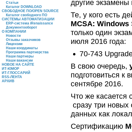
другие экзамены 
Статьи
Каталог DOWNLOAD
СВОБОДНОЕ ПО/OPEN SOURCE
Те, у кого есть 
Каталог свободного ПО
СИСТЕМЫ АВТОМАТИЗАЦИИ
MCSA: Windows 
ERP-система iRenaissance
Документооборот
только один экза
О КОМПАНИИ
Новости
июля 2016 года:
Отзывы заказчиков
Лицензии
Наши координаты
70-743 Upgrade
Программа партнерства
Наши партнеры
Наши вакансии
В свою очередь,
НОВОЕ НА САЙТЕ
ИТ-ЮМОР
подготовиться к
ИТ-ГЛОССАРИЙ
RSS-ЛЕНТА
АРХИВ
сентябре 2016.
Что же касается
сразу три новых
данных как локаль
Сертификацию
M