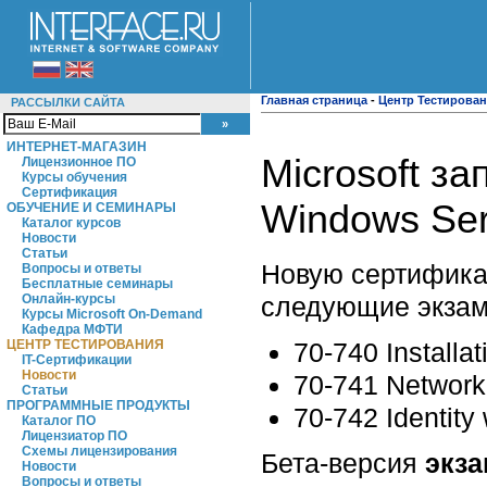
Главная страница
-
Центр Тестирова
РАССЫЛКИ САЙТА
ИНТЕРНЕТ-МАГАЗИН
Microsoft з
Лицензионное ПО
Курсы обучения
Сертификация
Windows Ser
ОБУЧЕНИЕ И СЕМИНАРЫ
Каталог курсов
Новости
Статьи
Новую сертифик
Вопросы и ответы
Бесплатные семинары
следующие экзам
Онлайн-курсы
Курсы Microsoft On-Demand
Кафедра МФТИ
70-740 Installa
ЦЕНТР ТЕСТИРОВАНИЯ
IT-Сертификации
Новости
70-741 Network
Статьи
ПРОГРАММНЫЕ ПРОДУКТЫ
70-742 Identity
Каталог ПО
Лицензиатор ПО
Схемы лицензирования
Бета-версия
экза
Новости
Вопросы и ответы