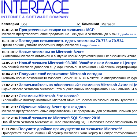
Категории
Компании
Прогрессивные скидки на экзамены MCP
16.01.2018
Microsoft представляет новое предложение - скидки на экзамены до 50%
Подробнее »
Последняя возможность сдать экзамены 70-773 и 70-534
16.11.2017
Прямо сейчас узнайте новости из мира Microsoft!
Подробнее »
Новые экзамены по Microsoft Azure
10.11.2017
В компании Microsoft объявили о выпуске новых сертификационных экзаменах Azure
Новый экзамен Microsoft 98-380. Узнайте о нем больше в Центр
24.05.2017
Компанией Microsoft добавлен еще один экзамен в официальный список сертификаци
Получите свой сертификат Microsoft сегодня
18.04.2017
Освоить новые возможности Windows Server 2016 Вы можете на авторизованных курса
Записывайтесь на обновленный экзамен по Microsoft Azure в Ц
27.02.2017
Сдача любого экзамена Microsoft - это оценка ваших квалификационных навыков. И о
Экзамены Microsoft. Что нового?
01.02.2017
В ближайшие полгода компания Microsoft отменит несколько экзаменов по Dynamics, Sha
Обучение облаку Azure для каждого
30.01.2017
Microsoft представляет новые образовательные программы для развития навыков ра
Новый экзамен по Microsoft SQL Server 2016
26.12.2016
Новый бета-экзамен Microsoft 70-765: Provisioning SQL Databases позволит оценить 
Получите двойное преимущество на экзамене Microsoft!
11.11.2016
Приобретите экзаменационный ваучер Microsoft Exam Replay в Центре тестирования