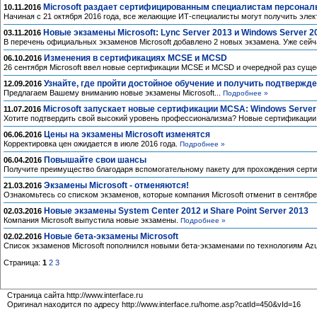
Microsoft раздает сертифицированным специалистам персонал
10.11.2016
Начиная с 21 октября 2016 года, все желающие ИТ-специалисты могут получить элек
Новые экзамены Microsoft: Lync Server 2013 и Windows Server 2
03.11.2016
В перечень официальных экзаменов Microsoft добавлено 2 новых экзамена. Уже сейч
Изменения в сертификациях MCSE и MCSD
06.10.2016
26 сентября Microsoft ввел новые сертификации MCSE и MCSD и очередной раз сущ
Узнайте, где пройти достойное обучение и получить подтвержд
12.09.2016
Предлагаем Вашему вниманию новые экзамены Microsoft...
Подробнее »
Microsoft запускает новые сертификации MCSA: Windows Server
11.07.2016
Хотите подтвердить свой высокий уровень профессионализма? Новые сертификации 
Цены на экзамены Microsoft изменятся
06.06.2016
Корректировка цен ожидается в июле 2016 года.
Подробнее »
Повышайте свои шансы
06.04.2016
Получите преимущество благодаря вспомогательному пакету для прохождения серти
Экзамены Microsoft - отменяются!
21.03.2016
Ознакомьтесь со списком экзаменов, которые компания Microsoft отменит в сентябре
Новые экзамены System Center 2012 и Share Point Server 2013
02.03.2016
Компания Microsoft выпустила новые экзамены.
Подробнее »
Новые бета-экзамены Microsoft
02.02.2016
Список экзаменов Microsoft пополнился новыми бета-экзаменами по технологиям Azur
Страница:
1
2
3
Страница сайта http://www.interface.ru
Оригинал находится по адресу http://www.interface.ru/home.asp?catId=450&vId=16