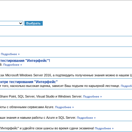
.
Подробнее »
е тестирования "Интерфейс"!
й.
Подробнее »
х Microsoft Windows Server 2016, а подтвердить полученные знания можно в нашем Ц
ентре тестирования "Интерфейс"
т того, насколько высокая оценка, зависит Ваш подъем по карьерной лестнице.
Подроб
re Point, SQL Server, Visual Studio и Windows Server.
Подробнее »
боты с облачными сервисами Azure.
Подробнее »
Ваши знания и навыки работы с Azure и SQL Server.
Подробнее »
 "Интерфейс" и удвойте свои шансы во время сдачи экзамена!
Подробнее »