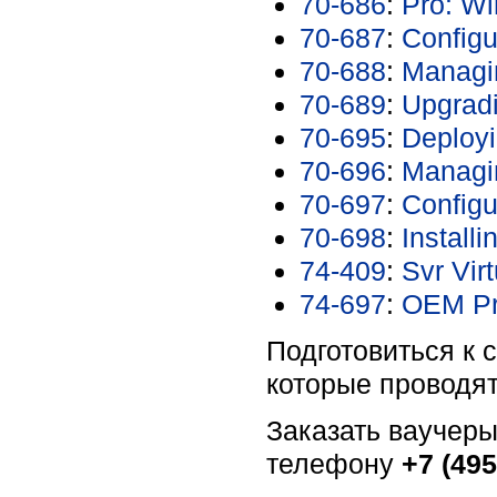
70-686
:
Pro: Wi
70-687
:
Config
70-688
:
Managi
70-689
:
Upgrad
70-695
:
Deploy
70-696
:
Managi
70-697
:
Config
70-698
:
Install
74-409
:
Svr Vir
74-697
:
OEM Pre
Подготовиться к 
которые проводя
Заказать ваучер
телефону
+7 (495