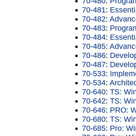
70-480
:
Progra
70-481
:
Essent
70-482
:
Advanc
70-483
:
Progra
70-484
:
Essenti
70-485
:
Advanc
70-486
:
Develo
70-487
:
Develo
70-533
:
Impleme
70-534
:
Archite
70-640
:
TS: Win
70-642
:
TS: Win
70-646
:
PRO: Wi
70-680
:
TS: Win
70-685
:
Pro: Wi