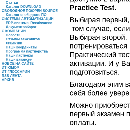
Статьи
Practice Test.
Каталог DOWNLOAD
СВОБОДНОЕ ПО/OPEN SOURCE
Каталог свободного ПО
Выбирая первый, 
СИСТЕМЫ АВТОМАТИЗАЦИИ
ERP-система iRenaissance
том случае, если 
Документооборот
О КОМПАНИИ
Выбирая второй, 
Новости
Отзывы заказчиков
Лицензии
потренироваться 
Наши координаты
Программа партнерства
Практический тес
Наши партнеры
Наши вакансии
активации. И у В
НОВОЕ НА САЙТЕ
ИТ-ЮМОР
подготовиться.
ИТ-ГЛОССАРИЙ
RSS-ЛЕНТА
АРХИВ
Благодаря этим в
себя более увере
Можно приобрест
первый экзамен п
оплаты.