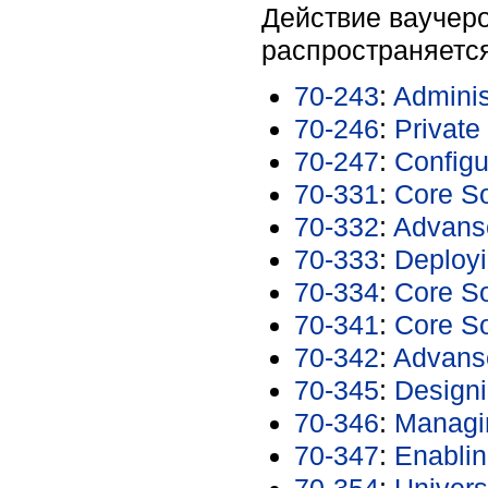
Действие ваучер
распространяетс
70-243
:
Adminis
70-246
:
Private
70-247
:
Configu
70-331
:
Core So
70-332
:
Advanse
70-333
:
Deployi
70-334
:
Core So
70-341
:
Core So
70-342
:
Advanse
70-345
:
Designi
70-346
:
Managin
70-347
:
Enablin
70-354
:
Univers