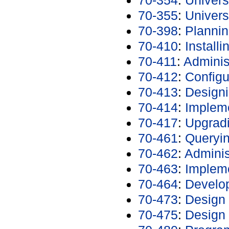
70-355
:
Univers
70-398
:
Plannin
70-410
:
Install
70-411
:
Adminis
70-412
:
Config
70-413
:
Designi
70-414
:
Impleme
70-417
:
Upgrad
70-461
:
Queryin
70-462
:
Adminis
70-463
:
Impleme
70-464
:
Develop
70-473
:
Design 
70-475
:
Design 