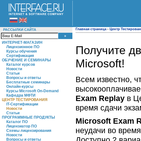
Главная страница
-
Центр Тестирова
РАССЫЛКИ САЙТА
ИНТЕРНЕТ-МАГАЗИН
Получите д
Лицензионное ПО
Курсы обучения
Сертификация
Microsoft!
ОБУЧЕНИЕ И СЕМИНАРЫ
Каталог курсов
Новости
Статьи
Всем известно, 
Вопросы и ответы
Бесплатные семинары
высокооплачивае
Онлайн-курсы
Курсы Microsoft On-Demand
Кафедра МФТИ
Exam Replay
в Це
ЦЕНТР ТЕСТИРОВАНИЯ
IT-Сертификации
время сдачи экза
Новости
Статьи
ПРОГРАММНЫЕ ПРОДУКТЫ
Microsoft Exam 
Каталог ПО
Лицензиатор ПО
неудачи во время
Схемы лицензирования
Новости
Доступно 2 вариа
Вопросы и ответы