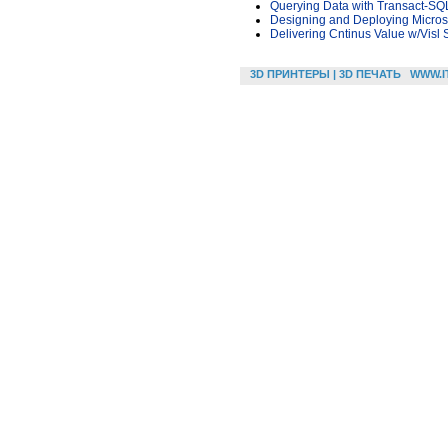
Querying Data with Transact-SQ
Designing and Deploying Micros
Delivering Cntinus Value w/Visl
3D ПРИНТЕРЫ | 3D ПЕЧАТЬ
WWW.I